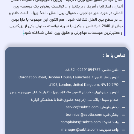
فعال خود در کشور های ایران ، ترکیه ، برزیل ، اذربایجان ، امارات ، عمان ،
آلمان ، استرالیا ، آمریکا ، بریتانیا و … توانست بعنوان یک موسسه بین
المللی در حوزه امور مهاجرتی ، حقوقی بین الملل ، اخذ ویزا ، اقامت دائم و
…. در سطح بین الملل شناخته شود . هم اکنون این مجموعه با دارا بودن
بیش از 2640 کارشناس و وکیل با تجربه توانسته بعنوان یکی از بزرگترین
و معتبرترین موسسات مهاجرتی و حقوق بین الملل شناخته شود
.
تماس با ما :
تلفن تماس: 02191094757 - 32 خط
آدرس دفتر لندن: 7 Coronation Road, Dephna House, Launchese
#105, London, United Kingdom, NW10 7PQ
آدرس: ایران-تهران - خیابان نلسون ماندلا(جردن) - انتهای خیابان مهری- روبروس
صدا و سیما - پلاک ...... (مراجعه حضوری فقط با هماهنگی قبلی)
بخش فروش: service@sabtta.com
بخش فنی: technical@sabtta.com
واحد نظارت: complaints@sabtta.com
واحد مدیریت: manager@sabtta.com