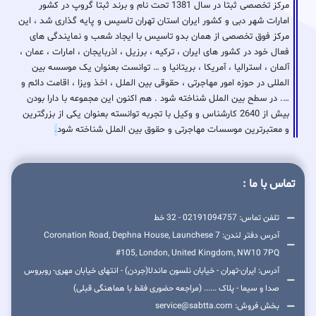
مرکز تخصصی ثبتا در سال 1381 تحت نام و برند ثبتا گروپ در کشور
امارات شهر دبی و کشور ایران استان تهران تاسیس و پایه گذاری شد ، این
مرکز فوق تخصصی از همان بدو تاسیس با ایجاد شعب و نمایندگی های
فعال خود در کشور های ایران ، ترکیه ، برزیل ، اذربایجان ، امارات ، عمان ،
آلمان ، استرالیا ، آمریکا ، بریتانیا و … توانست بعنوان یک موسسه بین
المللی در حوزه امور مهاجرتی ، حقوقی بین الملل ، اخذ ویزا ، اقامت دائم و
…. در سطح بین الملل شناخته شود . هم اکنون این مجموعه با دارا بودن
بیش از 2640 کارشناس و وکیل با تجربه توانسته بعنوان یکی از بزرگترین
و معتبرترین موسسات مهاجرتی و حقوق بین الملل شناخته شود
.
تماس با ما :
تلفن تماس: 02191094757 - 32 خط
آدرس دفتر لندن: 7 Coronation Road, Dephna House, Launchese
#105, London, United Kingdom, NW10 7PQ
آدرس: ایران-تهران - خیابان نلسون ماندلا(جردن) - انتهای خیابان مهری- روبروس
صدا و سیما - پلاک ...... (مراجعه حضوری فقط با هماهنگی قبلی)
بخش فروش: service@sabtta.com