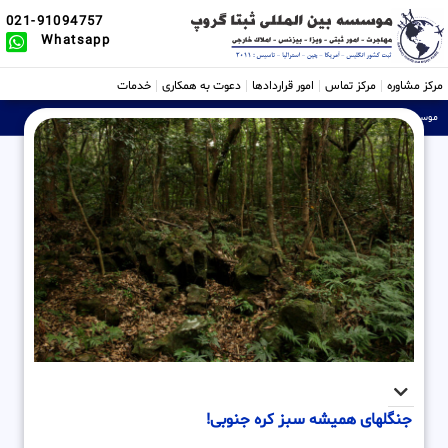
021-91094757
Whatsapp
مرکز مشاوره
مرکز تماس
امور قراردادها
دعوت به همکاری
خدمات
موسسه ثبتی، حقوقی و بین الملل Sabtta
»
جنگلهای همیشه سبز کره جنوبی!
جنگلهای همیشه سبز کره جنوبی!