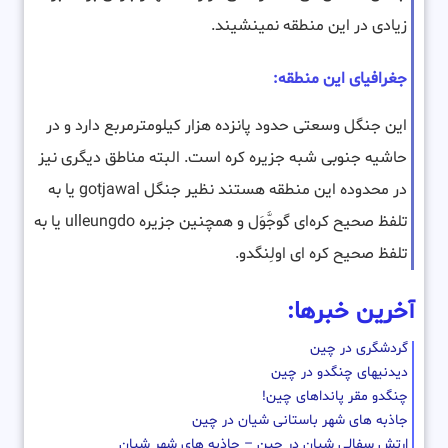
زیادی در این منطقه نمینشیند.
جغرافیای این منطقه:
این جنگل وسعتی حدود پانزده هزار کیلومترمربع دارد و در
حاشیه جنوبی شبه جزیره کره است. البته مناطق دیگری نیز
در محدوده این منطقه هستند نظیر جنگل gotjawal یا به
تلفظ صحیح کره‌ای گوجَّوَل و همچنین جزیره ulleungdo یا به
تلفظ صحیح کره ای اولِنگدو.
آخرین خبرها:
گردشگری در چین
دیدنیهای چنگدو در چین
چنگدو مقر پانداهای چین!
جاذبه های شهر باستانی شیان در چین
ارتش سفالی شیان در چین – جاذبه های شهر شیان