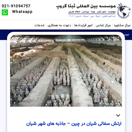
021-91094757
Whatsapp
مرکز مشاوره
مرکز تماس
امور قراردادها
دعوت به همکاری
خدمات
موسسه ثبتی، حقوقی و بین الملل Sabtta
»
ارتش سفالی شیان در چین – جاذبه های شهر شیان
ارتش سفالی شیان در چین – جاذبه های شهر شیان