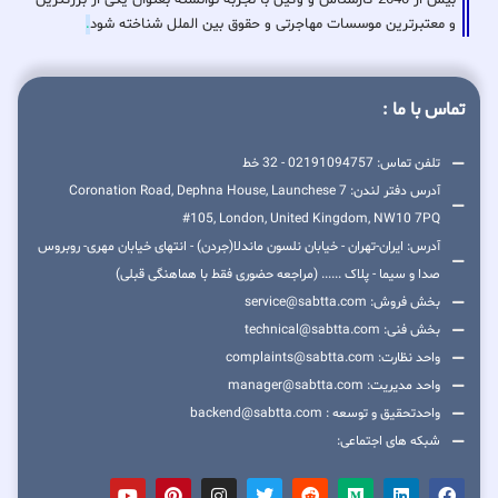
بیش از 2640 کارشناس و وکیل با تجربه توانسته بعنوان یکی از بزرگترین
و معتبرترین موسسات مهاجرتی و حقوق بین الملل شناخته شود
.
تماس با ما :
تلفن تماس: 02191094757 - 32 خط
آدرس دفتر لندن: 7 Coronation Road, Dephna House, Launchese
#105, London, United Kingdom, NW10 7PQ
آدرس: ایران-تهران - خیابان نلسون ماندلا(جردن) - انتهای خیابان مهری- روبروس
صدا و سیما - پلاک ...... (مراجعه حضوری فقط با هماهنگی قبلی)
بخش فروش: service@sabtta.com
بخش فنی: technical@sabtta.com
واحد نظارت: complaints@sabtta.com
واحد مدیریت: manager@sabtta.com
واحدتحقیق و توسعه : backend@sabtta.com
شبکه های اجتماعی: