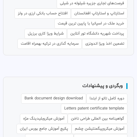
فرصت‌های تجاری جزیره شیلوئه در شیلی
استارتاپ و استارتاپ افغانستان
افتتاح حساب بانکی ارزی در ولز
خرید ملک در اسپانیا با پایین ترین قیمت
پرداخت شهریه دانشگاه تور آنلاین
شرایط ویزا کاری برزیل
تضمین اخذ ویزا اندونزی
سرمایه گذاری در ترکیه بهمراه اقامت
وبگردی و پیشنهادات
دوره کامل تاتو از ابتدا
Bank document design download
Letters patent certificate template
گواهینامه بین المللی طراحی ناخن
آموزش میکروبلیدینگ مژه
آموزش میکروپیگمنتیشن چشم
پکیج آموزش جامع بورس ایران