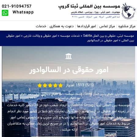
021-91094757
Whatsapp
مرکز مشاوره
مرکز تماس
امور قراردادها
دعوت به همکاری
خدمات
موسسه ثبتی، حقوقی و بین الملل Sabtta
»
خدمات موسسه
»
امور حقوقی و وکالت خارجی
»
امور حقوقی
بین المللی
»
امور حقوقی در السالوادور
امور حقوقی در السالوادور
(5/5) 1513 امتیاز
موسسه ثبتی، حقوقی و بین الملل Sabtta
»
خدمات موسسه
»
امور حقوقی و وکالت خارجی
»
امور حقوقی بین المللی
»
امور حقوقی در السالوادور
موسسه بین المللی ثبتا (Sabtta Group) با ایجاد شعب خود در 34 کشور کلیه خدمات
در زمینه امور حقوقی در السالوادور را به عنوان نماینده تام شما در کشور مورد نظر انجام
میدهد . موسسه ثبتا به پشتوانه سالها تجربه و کادر مجرب و متخصص تمامی امور
مربوط به خدمات امور حقوقی در السالوادور را در در سریع ترین زمان ممکن به متقاضیان
ارائه میکند .