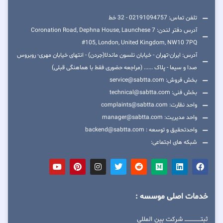
تلفن تماس: 02191094757 - 32 خط
آدرس دفتر لندن: 7 Coronation Road, Dephna House, Launchese
#105, London, United Kingdom, NW10 7PQ
آدرس: ایران-تهران - خیابان نلسون ماندلا(جردن) - انتهای خیابان مهری- روبروس
صدا و سیما - پلاک ...... (مراجعه حضوری فقط با هماهنگی قبلی)
بخش فروش: service@sabtta.com
بخش فنی: technical@sabtta.com
واحد نظارت: complaints@sabtta.com
واحد مدیریت: manager@sabtta.com
واحدتحقیق و توسعه : backend@sabtta.com
شبکه های اجتماعی:
خدمات اصلی موسسه :
ثبتــــــــــــــــ شرکت بین المللی