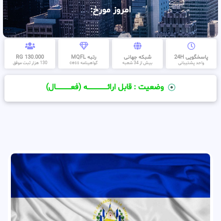
امروز مورخ:
پاسخگویی 24H
شبکه جهانی
رتبه MQFL
130.000 RG
واحد پشتیبانی
بیش از 34 شعبه
گواهینامه cess
130 هزار ثبت موفق
وضعیت : قابل ارائــــــــــــــــــــه (فعـــــــــــــــال)