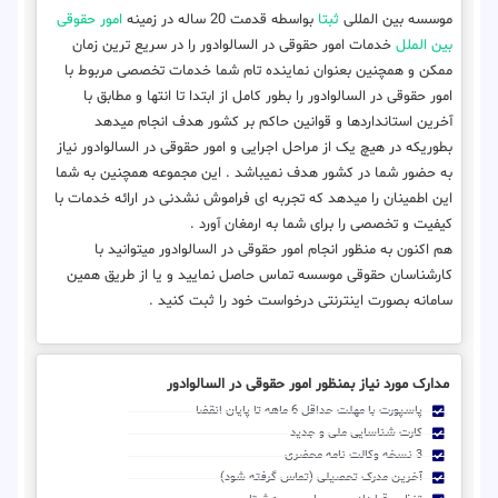
موسسه بین المللی
ثبتا
بواسطه قدمت 20 ساله در زمینه
امور حقوقی
بین الملل
خدمات امور حقوقی در السالوادور را در سریع ترین زمان
ممکن و همچنین بعنوان نماینده تام شما خدمات تخصصی مربوط با
امور حقوقی در السالوادور را بطور کامل از ابتدا تا انتها و مطابق با
آخرین استانداردها و قوانین حاکم بر کشور هدف انجام میدهد
بطوریکه در هیچ یک از مراحل اجرایی و امور حقوقی در السالوادور نیاز
به حضور شما در کشور هدف نمیباشد . این مجموعه همچنین به شما
این اطمینان را میدهد که تجربه ای فراموش نشدنی در ارائه خدمات با
کیفیت و تخصصی را برای شما به ارمغان آورد .
هم اکنون به منظور انجام امور حقوقی در السالوادور میتوانید با
کارشناسان حقوقی موسسه تماس حاصل نمایید و یا از طریق همین
سامانه بصورت اینترنتی درخواست خود را ثبت کنید .
مدارک مورد نیاز بمنظور امور حقوقی در السالوادور
پاسپورت با مهلت حداقل 6 ماهه تا پایان انقضا
کارت شناسایی ملی و جدید
3 نسخه وکالت نامه محضری
آخرین مدرک تحصیلی (تماس گرفته شود)