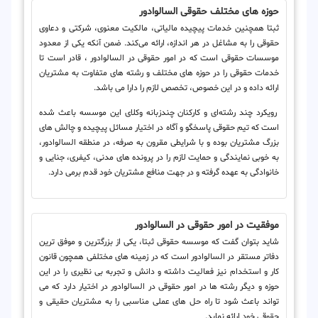
حوزه های مختلف حقوقی السالوادور
ثبتا همچنین خدمات پیچیده مالیاتی، مالکیت معنوی، شرکتی و دعاوی
حقوقی را به مشاغل در هر اندازه، ارائه می‌کند. ضمن آنکه یکی از معدود
موسسات حقوقی است که در امور حقوقی در السالوادور ، قادر است تا
خدمات حقوقی را در حوزه های مختلف و رشته های متفاوت به مشتریان
ارائه داده و در این خصوص، تخصص لازم را دارا می باشد.
رویکرد چند رشته‌ای و کارکنان چندزبانه وکلای این موسسه باعث شده
است که تیم حقوقی پاسخگو و آگاه در اختیار مسائل پیچیده و چالش های
بزرگ مشتریان بوده و با شرایطی مقرون به صرفه، در منطقه السالوادور،
به خوبی نمایندگی و حمایت لازم را در پرونده های مدنی، کیفری، جنایی و
خانوادگی به عهده گرفته و در جهت منافع مشتریان خود قدم برمی دارد.
موفقیت در امور حقوقی در السالوادور
شاید بتوان گفت که موسسه حقوقی ثبتا، یکی از بزرگترین و موفق ترین
دفاتر مستقر در السالوادور است که در زمینه های مختلفی همچون قانون
کار و استخدام نیز فعالیت داشته و دانش و تجربه بی نظیری را در این
حوزه و دیگر رشته ها در امور حقوقی در السالوادور در اختیار دارد که می
تواند باعث شود تا راه حل های عملی مناسبی را به مشتریان حقیقی و
حقوقی خود ارائه نماید.