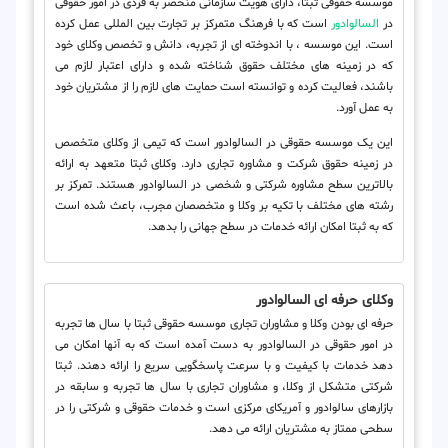
موسسه حقوقی ثبتا، دارای هویت سازمانی منحصر به فردی در امور حقوقی
در
السالوادور
است که با فرهنگ متمرکز بر تجارت بین المللی عمل کرده
است. این موسسه ، با اندوخته ای از تجربه، دانش و تخصص وکلای خود
که در زمینه های مختلف حقوق شناخته شده و دارای اعتبار لازم می
باشند، فعالیت کرده و توانسته است حمایت های لازم را از مشتریان خود
به عمل آورد.
این یک موسسه حقوقی در السالوادور است که تیمی از وکلای متخصص
در زمینه حقوق شرکت و مشاوره تجاری دارد. وکلای ثبتا متعهد به ارائه
بالاترین سطح مشاوره شرکتی و شخصی در السالوادور هستند. تمرکز بر
رشته های مختلف با تکیه بر وکلا و متخصصان مجرب، باعث شده است
که به ثبتا امکان ارائه خدمات در سطح جهانی را بدهد.
وکلای حرفه ای السالوادور
حرفه ای بودن وکلا و مشاوران تجاری موسسه حقوقی ثبتا با سال ها تجربه
در امور حقوقی در السالوادور به دست آمده است که به آنها امکان می
دهد خدمات با کیفیت و با سرعت پاسخگویی سریع را ارائه دهند. ثبتا
شرکتی متشکل از وکلا، و مشاوران تجاری با سال ها تجربه و سابقه در
بازارهای سالوادور و آمریکای مرکزی است و خدمات حقوقی و شرکتی را در
سطحی ممتاز به مشتریان ارائه می دهد.