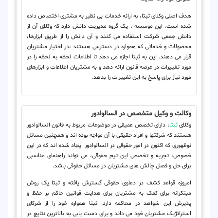
هدف اصلی وکلای ثبتا، به ارائه خدمات بی نظیر به مشتری اختصاص داده
شده است. این موسسه ، یک گروه مدیریت دانش دارد که وکلای آن از
دانش جمعی شرکت استفاده می کنند و آن دانش را از طریق ابزارها،
محصولات و خدماتی که همواره در دسترس هستند ،در اختیار مشتریان
قرار می دهند. این به ثبتا اجازه می دهد تا اطلاعات لحظه به لحظه را در
مورد تغییرات در عرصه قانون ارائه دهد و به مشتریان اطلاعات و ابزارهای
مورد نیاز برای پاسخ به این تغییرات را بدهد.
وکالت و وکیل متخصص در السالوادور
وکلای
ثبتا
، دارای تخصص عمیقی در موضوعات مربوط به قانون السالوادور
هستند که شرکتها و افراد حقیقی با آن مواجه بوده اند و همچنین مسائل
نوظهوری که اکنون در امور حقوقی در السالوادور ایجاد شده اند که در این
خصوص، تجربه و تخصص این تیم حقوقی، می تواند راهنمای مناسبی
برای حل و فصل چالش های مشتریان در مسائل حقوقی باشد.
امروزه قواعد کشف در دعاوی حقوقی گسترش یافته و ثبتا یک روش
مبتکرانه برای کمک به مشتریان برای هدایت قوانین حاکم بر حفظ و
پذیرش این شواهد در محاکمه دارد. ثبتا همواره خود را از شرکای
استراتژیک مشتریان خود می داند و برای دست یابی به بالاترین نتایج در