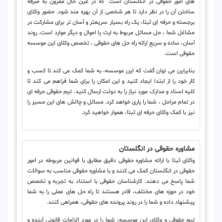
های امور حقوقی در انگلستان است که در عین حال مقرون به صرفه
ساختن آن را در نظر دارد تا هر شخصی از آن بهره مند شود. حضور وکلای
برجسته و حرفه ای ثبتا، یک راه بسیار سریعتر و آسان تر برای مشارکت در
مشاغل شما ، حل مسائل مربوط به ارث یا اموال و دیگر موارد است. روند
آسان، ساده و سریع ارائه راه حل های حقوقی ، تخصص وکلای این موسسه
حقوقی است.
بنابراین می توان گفت که این موسسه، به شما کمک می کند تا کسب و
کار خود را از ابتدا ایجاد کنید و این امکان را برای شما فراهم می کند تا
کلیه اسناد و مدارک مورد نیاز را به دولت ارسال کنید. تیم حقوقی حرفه ای
در تمام مراحل ، شما را یاری خواهد کرد. مسائل و چالش های این مسیر را
نیز با کمک وکلای حرفه ای ثبتا، هموار خواهید کرد.
مشاوره حقوقی در انگلستان
وکلای ثبتا با ارائه مشاوره حقوقی دقیق مطابق با قوانین مربوطه در امور
حقوقی در انگلستان کمک می کنند و با مشاوره حقوقی مناسب به سوالات
شما پاسخ می دهند. کارشناسان حقوقی با استناد به تجربه و تخصص
خود در حوزه های مختلف، قادر هستند تا راه حل های عملی را به شما
پیشنهاد داده و شما را در روند پرونده های حقوقی، همراهی کنند.
تیم حقوقی و وکلای این موسسه، شما را در مورد الزامات قانونی آینده و