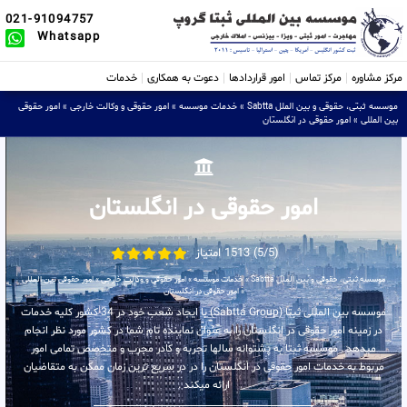
021-91094757
Whatsapp
مرکز مشاوره
مرکز تماس
امور قراردادها
دعوت به همکاری
خدمات
موسسه ثبتی، حقوقی و بین الملل Sabtta
»
خدمات موسسه
»
امور حقوقی و وکالت خارجی
»
امور حقوقی
بین المللی
»
امور حقوقی در انگلستان
امور حقوقی در انگلستان
(5/5) 1513 امتیاز
موسسه ثبتی، حقوقی و بین الملل Sabtta
»
خدمات موسسه
»
امور حقوقی و وکالت خارجی
»
امور حقوقی بین المللی
»
امور حقوقی در انگلستان
موسسه بین المللی ثبتا (Sabtta Group) با ایجاد شعب خود در 34 کشور کلیه خدمات
در زمینه امور حقوقی در انگلستان را به عنوان نماینده تام شما در کشور مورد نظر انجام
میدهد . موسسه ثبتا به پشتوانه سالها تجربه و کادر مجرب و متخصص تمامی امور
مربوط به خدمات امور حقوقی در انگلستان را در در سریع ترین زمان ممکن به متقاضیان
ارائه میکند .