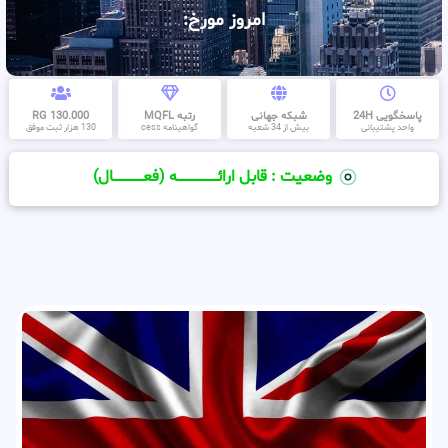
امروز مورخ:
پاسخگویی 24H
شبکه جهانی
رتبه MQFL
130.000 RG
واحد پشتیبانی
بیش از 34 شعبه
گواهینامه cess
130 هزار ثبت موفق
وضعیت : قابل ارائــــــــــــــــــــه (فعـــــــــــــــال)