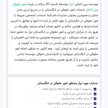
موسسه بین المللی
ثبتا
بواسطه قدمت 20 ساله در زمینه
امور حقوقی
بین الملل
خدمات امور حقوقی در انگلستان را در سریع ترین زمان
ممکن و همچنین بعنوان نماینده تام شما خدمات تخصصی مربوط با
امور حقوقی در انگلستان را بطور کامل از ابتدا تا انتها و مطابق با آخرین
استانداردها و قوانین حاکم بر کشور هدف انجام میدهد بطوریکه در
هیچ یک از مراحل اجرایی و امور حقوقی در انگلستان نیاز به حضور شما
در کشور هدف نمیباشد . این مجموعه همچنین به شما این اطمینان را
میدهد که تجربه ای فراموش نشدنی در ارائه خدمات با کیفیت و
تخصصی را برای شما به ارمغان آورد . هم اکنون به منظور انجام امور
حقوقی در انگلستان میتوانید با کارشناسان حقوقی موسسه تماس
حاصل نمایید و یا از طریق همین سامانه بصورت اینترنتی درخواست
خود را ثبت کنید .
مدارک مورد نیاز بمنظور امور حقوقی در انگلستان
پاسپورت با مهلت حداقل 6 ماهه تا پایان انقضا
کارت شناسایی ملی و جدید
3 نسخه وکالت نامه محضری
آخرین مدرک تحصیلی (تماس گرفته شود)