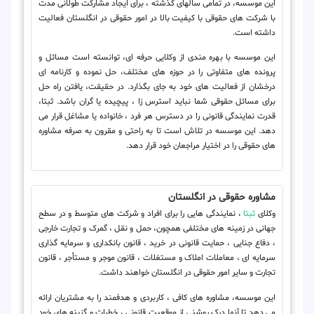
این موسسه، در تمامی سالهای گذشته ، برای ایجاد مشارکت طولانی مدت
با شرکت های حقوقی با کیفیت بالا در امور حقوقی در انگلستان فعالیت
داشته است.
این موسسه با بهره مندی از وکلایی حرفه ای، توانسته است مسائل و
پرونده های متفاوتی را در حوزه های مختلف، حل نموده و کارنامه ای
درخشان از فعالیت های خود به جای بگذارد. در حقیقت، یافتن راه حل
برای مسائل حقوقی شما نباید استرس زا ، پیچیده یا گران باشد. ثبتا،
قدرت نمایندگی قانونی را در دسترس هر فرد ، خانواده یا مشاغل قرار می
دهد. این موسسه در تلاش است تا به راحتی و مقرون به صرفه مشاوره
های حقوقی را در اختیار مراجعان خود قرار دهد.
مشاوره حقوقی در انگلستان
وکلای
ثبتا
، نمایندگی هایی را برای افراد و شرکت های متوسط و در سطح
جهانی در زمینه های مختلفی همچون، حمل و نقل ، گمرک و تجارت خارجی
، دفاع جنایی ، حمایت قانونی در خرید ، قانون بانکداری و سرمایه گذاری
سرمایه ای ، معاملات املاک و مستغلات ، قانون موجر و مستأجر ، قانون
تجارت و سایر امور حقوقی در انگلستان خواهند داشت.
این موسسه، مشاوره های کافی ، کاربردی و هدفمند را به مشتریان ارائه
می دهد تا آنها درک روشنی از موقعیت قانونی ، خطرات و گزینه های خود