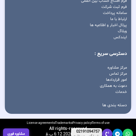
فرم افتتاح حساب بین المللی
فرم ثبت شرکت
سامانه پرداخت
ارتباط با ما
پرتال اخبار و اطلاعیه ها
وبلاگ
ایندکس
دسترسی سریع :
مرکز مشاوره
مرکز تماس
امور قراردادها
دعوت به همکاری
خدمات
دسته بندی ها
License agreements
Trademarks
Privacy policy
Terms of use
All rights-reserved
02191094757
آگوست 9, 2026 6:12 ب.ظ
مشاوره فوری