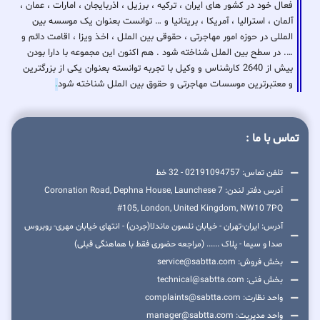
فعال خود در کشور های ایران ، ترکیه ، برزیل ، اذربایجان ، امارات ، عمان ،
آلمان ، استرالیا ، آمریکا ، بریتانیا و … توانست بعنوان یک موسسه بین
المللی در حوزه امور مهاجرتی ، حقوقی بین الملل ، اخذ ویزا ، اقامت دائم و
…. در سطح بین الملل شناخته شود . هم اکنون این مجموعه با دارا بودن
بیش از 2640 کارشناس و وکیل با تجربه توانسته بعنوان یکی از بزرگترین
و معتبرترین موسسات مهاجرتی و حقوق بین الملل شناخته شود
.
تماس با ما :
تلفن تماس: 02191094757 - 32 خط
آدرس دفتر لندن: 7 Coronation Road, Dephna House, Launchese
#105, London, United Kingdom, NW10 7PQ
آدرس: ایران-تهران - خیابان نلسون ماندلا(جردن) - انتهای خیابان مهری- روبروس
صدا و سیما - پلاک ...... (مراجعه حضوری فقط با هماهنگی قبلی)
بخش فروش: service@sabtta.com
بخش فنی: technical@sabtta.com
واحد نظارت: complaints@sabtta.com
واحد مدیریت: manager@sabtta.com