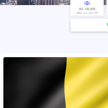
130.000 RG
130 هزار ثبت موفق