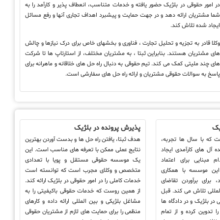
ر امور حقوقی در بلژیک حضور یافته و خدمات متناسب، انعطاف پذیر و کارآمد را به
ما مشتریان ارائه دهد و در جهت حمایت و پیشبرد اهداف تجاری آنها و رفع مسائل
یجاد شده تلاش کند.
کلا قادر به تجزیه و تحلیل تجارت ، فناوری و بخشهای خاص برای درک نیازها و چالش
ای مشتریان هستند. بنابراین ثبتا ، به مشتریان مختلف، از استارتاپ ها تا شرکت
ای چند ملیتی کمک می کند. تیم حقوقی به دنبال راه حل های خلاقانه و ماهرانه برای
اسخ به سوالات حقوقی مشتریان و ارائه راه حل های سفارشی است.
یک
پذیرش پرونده در بلژیک
 که با سال ها تجربه،
هدف ثبتا، یافتن راه حل ها و بدست آوردن بهترین
ه آل های کارآمدی ایجاد
نتایج عملی ممکن با تعرفه های مناسب است. این
 مبنایی برای اعتماد
یک موسسه حقوقی مستقل و پویا با تعدادی
این موسسه با همکاری
متخصص و وکلای مجرب است که توانسته است
 برای برآوردن تقاضای
خدمات کاملی را در امور حقوقی در بلژیک ارائه کند.
مللی تلاش می کند. قبل
از همین روست که خدمات حقوقی باکیفیتی را به
در بلژیک و در دادگاه ها
مشاغل بلژیکی و بین المللی ارائه داده و کارهای
ا تدوین کرده و از تمام
منظمی را برای حمایت های لازم از مشتریان حقوقی