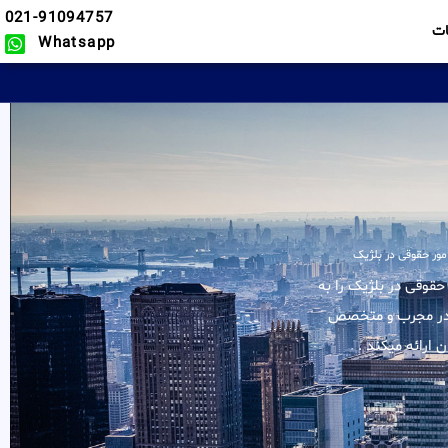
021-91094757
ت
Whatsapp
مور حقوقی در بلژیک
یه خدمات در زمینه امور حقوقی در بلژیک را به
 کادر مجرب و متخصص
 ارائه میکند .