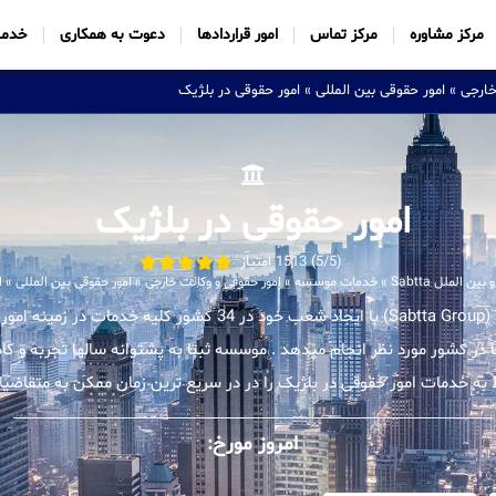
مرکز مشاوره
مرکز تماس
امور قراردادها
دعوت به همکاری
خدما
خارجی
»
امور حقوقی بین المللی
»
امور حقوقی در بلژیک
امور حقوقی در بلژیک
(5/5) 1513 امتیاز
 الملل Sabtta
»
خدمات موسسه
»
امور حقوقی و وکالت خارجی
»
امور حقوقی بین المللی
»
ا
موسسه بین المللی ثبتا (Sabtta Group) با ایجاد شعب خود در 34 کشور کل
ا در کشور مورد نظر انجام میدهد . موسسه ثبتا به پشتوانه سالها تجربه و
 به خدمات امور حقوقی در بلژیک را در در سریع ترین زمان ممکن به متقاضیان
امروز مورخ: