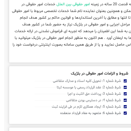
 20 ساله در زمینه
امور حقوقی بین الملل
خدمات امور حقوقی در
ممکن و همچنین بعنوان نماینده تام شما خدمات تخصصی مربوط با امور حقوقی
 تا انتها و مطابق با آخرین استانداردها و قوانین حاکم بر کشور هدف انجام
مراحل اجرایی و امور حقوقی در بلژیک نیاز به حضور شما در کشور هدف
 به شما این اطمینان را میدهد که تجربه ای فراموش نشدنی در ارائه خدمات
به ارمغان آورد . هم اکنون به منظور انجام امور حقوقی در بلژیک میتوانید با
 حاصل نمایید و یا از طریق همین سامانه بصورت اینترنتی درخواست خود را
شروط و الزامات امور حقوقی در بلژیک
شرط شماره 1: تحویل کلیه اسناد و مدارک متقاضی
شرط شماره 2: عقد قرارداد رسمی با موسسه ثبتا
شرط شماره 3: پرداخت حق الثبت و اجرا
شرط شماره 4: در دسترس بودن متقاضی
شرط شماره 5: ایجاد همکاری لازم در طی فرایند ثبت
شرط شماره 6: متعهد به مفاد قرارداد منعقده