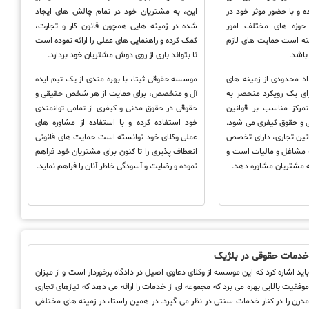
ه و با حضور موثر خود در
این، به مشتریان خود در تمام چالش های ایجاد
حوزه های مختلف امور
شده در زمینه هایی همچون قانون کار و تجارت،
ته است حمایت های لازم
کمک کرده و راهنمایی های عملی را ارائه نموده است
باشد.
تا بتواند باری از روی دوش مشتریان خود بردارد.
د محدودی از زمینه های
موسسه حقوقی ثبتا، با بهره مندی از یک تیم ایده
ای یک رویکرد منحصر به
آل و متخصص، برای حمایت از هر شخص حقیقی و
مرکز مناسب بر قوانین
حقوقی در حقوق مدنی و کیفری از تمامی توانمندی
ی و حقوق کیفری می شود.
خود استفاده کرده و با استفاده از مشاوره های
ین تجاری، دارای تخصص
عملی وکلای خود توانسته است حمایت های قانونی
ه مشاغل و مالیات است و
انعطاف پذیری را تا کنون برای مشتریان خود فراهم
ه مشتریان مشاوره دهد.
نموده و رضایت و آسودگی خاطر آنان را فراهم نماید.
دمات حقوقی در بلژیک
اید اشاره کرد که این موسسه از وکلای دعاوی اصیل در دادگاه برخوردار است و از میزان
وفقیت بالایی بهره می برد که مجموعه ای از خدمات را ارائه می دهد که نیازهای تجاری
درن را در کنار خدمات سنتی در نظر می گیرد. در همین راستا، در زمینه های مختلفی