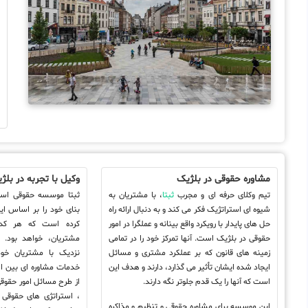
د
ش
ا
و
ه
ه
پ
مشاوره حقوقی در بلژیک
وکیل با تجربه در بلژ
تیم وکلای حرفه ای و مجرب
ثبتا
، با مشتریان به
ثبتا موسسه حقوقی است
شیوه ای استراتژیک فکر می کند و به دنبال ارائه راه
بنای خود را بر اساس اید
حل های پایدار با رویکرد واقع بینانه و عملگرا در امور
کرده است که هر کدام
حقوقی در بلژیک است. آنها تمرکز خود را در تمامی
مشتریان، خواهد بود. 
زمینه های قانون که بر عملکرد مشتری و مسائل
نزدیک با مشتریان خود،
ایجاد شده ایشان تأثیر می گذارد، دارند و هدف این
خدمات مشاوره ای بین ال
است که آنها را یک قدم جلوتر نگه دارند.
از طرح مسائل امور حقوقی 
، استراتژی های حقوقی ر
این موسسه برای مشاوره حقوقی و تنظیم و مذاکره