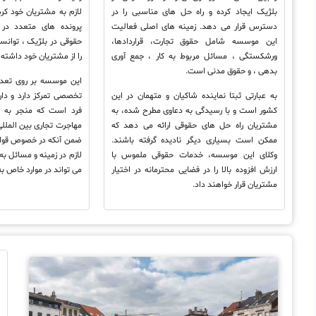
بلژیک ایجاد کرده و راه حل های مناسبی را در
لازم به مشتریان خود کرد
دسترس قرار می دهد. زمینه های اصلی فعالیت
پرونده های متعدد در 
این موسسه شامل حقوق تجارت، قراردادها،
حقوقی در بلژیک ، توانس
ورشکستگی ، مسائل مربوط به کار ، جمع آوری
را از مشتریان خود داشته 
بدهی ، و حقوق مدنی است.
این موسسه بر روی تعدا
به عبارتی ثبتا نماینده شاکیان و متهمان در این
تخصصی تمرکز دارد و دار
کشور است و با رسیدگی به دعاوی مطرح شده، به
فرد است که منجر به ت
مشتریان راه حل های حقوقی ارائه می دهد که
مهاجرت تجاری بین الملل
ممکن است بسیاری دیگر نادیده گرفته باشند.
ضمن آنکه در خصوص قوان
وکلای این موسسه، خدمات حقوقی ملموس با
لازم در زمینه و مسائل ب
ارزش افزوده بالا را در فضایی محترمانه در اختیار
می تواند در موارد خاص ب
مشتریان قرار خواهند داد.
خ
ب
م
م