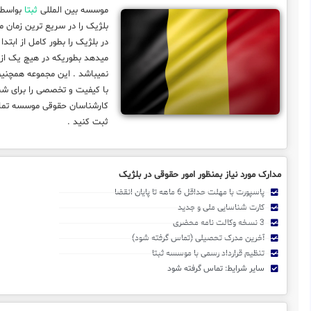
موسسه بین المللی
ثبتا
بواسطه قدمت
بلژیک را در سریع ترین زمان 
در بلژیک را بطور کامل از ابتدا
میدهد بطوریکه در هیچ یک از 
نمیباشد . این مجموعه همچنین
با کیفیت و تخصصی را برای شما 
کارشناسان حقوقی موسسه تماس
ثبت کنید .
مدارک مورد نیاز بمنظور امور حقوقی در بلژیک
پاسپورت با مهلت حداقل 6 ماهه تا پایان انقضا
کارت شناسایی ملی و جدید
3 نسخه وکالت نامه محضری
آخرین مدرک تحصیلی (تماس گرفته شود)
تنظیم قرارداد رسمی با موسسه ثبتا
سایر شرایط: تماس گرفته شود