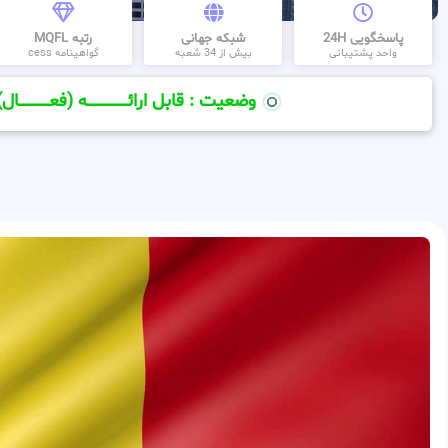
پاسخگویی 24H
شبکه جهانی
رتبه MQFL
واحد پشتیبانی
بیش از 34 شعبه
گواهینامه cess
وضعیت : قابل ارائــــــــــــــــــــه (فعـــــــــــــــال)