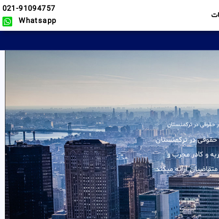
021-91094757
ت
Whatsapp
ر حقوقی در ترکمنستان
کلیه خدمات در زمینه امور حقوقی در ترکمنستان
به و کادر مجرب و
تقاضیان ارائه میکند