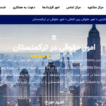
مرکز مشاوره
مرکز تماس
امور قراردادها
دعوت به همکاری
خدما
خارجی
»
امور حقوقی بین المللی
»
امور حقوقی در ترکمنستان
امور حقوقی در ترکمنستان
(5/5) 1513 امتیاز
ملل Sabtta
»
خدمات موسسه
»
امور حقوقی و وکالت خارجی
»
امور حقوقی بین المللی
»
امو
موسسه بین المللی ثبتا (Sabtta Group) با ایجاد شعب خود در 34 کشور 
 تام شما در کشور مورد نظر انجام میدهد . موسسه ثبتا به پشتوانه سالها تجر
ط به خدمات امور حقوقی در ترکمنستان را در در سریع ترین زمان ممکن به م
.
امروز مورخ: