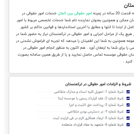
ستان
 20 ساله در زمینه
امور حقوقی بین الملل
خدمات امور حقوقی در
مان ممکن و همچنین بعنوان نماینده تام شما خدمات تخصصی مربوط با امور
ل از ابتدا تا انتها و مطابق با آخرین استانداردها و قوانین حاکم بر کشور
هیچ یک از مراحل اجرایی و امور حقوقی در ترکمنستان نیاز به حضور شما در
عه همچنین به شما این اطمینان را میدهد که تجربه ای فراموش نشدنی در
را برای شما به ارمغان آورد . هم اکنون به منظور انجام امور حقوقی در
اسان حقوقی موسسه تماس حاصل نمایید و یا از طریق همین سامانه بصورت
کنید .
شروط و الزامات امور حقوقی در ترکمنستان
شرط شماره 1: تحویل کلیه اسناد و مدارک متقاضی
شرط شماره 2: عقد قرارداد رسمی با موسسه ثبتا
شرط شماره 3: پرداخت حق الثبت و اجرا
شرط شماره 4: در دسترس بودن متقاضی
شرط شماره 5: ایجاد همکاری لازم در طی فرایند ثبت
شرط شماره 6: متعهد به مفاد قرارداد منعقده