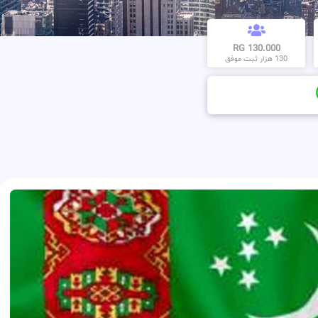
130.000 RG
130 هزار ثبت موفق