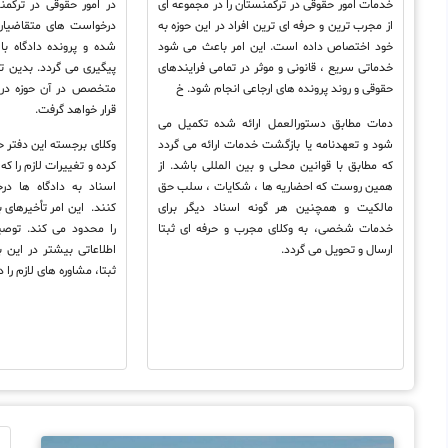
خدمات امور حقوقی در ترکمنستان را در مجموعه ای
در امور حقوقی در ترکم
از مجرب ترین و حرفه ای ترین افراد در این حوزه به
درخواست های متقاضیان
خود اختصاص داده است. این امر باعث می شود
شده و پرونده دادگاه با
خدماتی سریع ، قانونی و موثر در تمامی فرایندهای
پیگیری می گردد. بدین ت
حقوقی و روند پرونده های ارجاعی انجام شود. خ
متخصص در آن حوزه در م
قرار خواهد گرفت.
دمات مطابق دستورالعمل ارائه شده تکمیل می
شود و تعهدنامه یا بازگشت خدمات ارائه می گردد
وکلای برجسته این دفتر ح
که مطابق با قوانین محلی و بین المللی باشد. از
کرده و تغییرات لازم را ک
همین روست که احضاریه ها ، شکایات ، سلب حق
اسناد به دادگاه ها د
مالکیت و همچنین هر گونه اسناد دیگر برای
کنند. این امر تأخیرهای ب
خدمات شخصی، به وکلای مجرب و حرفه ای ثبتا
را محدود می کند. توصی
ارسال و تحویل می گردد.
اطلاعاتی بیشتر در این ب
ثبتا، مشاوره های لازم را 
و