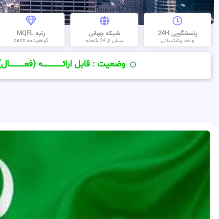
پاسخگویی 24H
شبکه جهانی
رتبه MQFL
واحد پشتیبانی
بیش از 34 شعبه
گواهینامه cess
وضعیت : قابل ارائــــــــــــــــــــه (فعـــــــــــــــال)