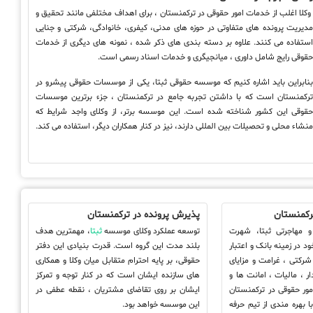
کلا اغلب از خدمات امور حقوقی در ترکمنستان ، برای اهداف مختلفی مانند تحقیق و
دیریت پرونده های متفاوتی در حوزه های مدنی، کیفری، خانوادگی، شرکتی و جنایی
ستفاده می کنند. علاوه بر دسته بندی های ذکر شده ، نمونه های دیگری از خدمات
قوقی رایج شامل داوری ، میانجیگری و خدمات اسناد رسمی است.
نابراین باید اشاره کنیم که موسسه حقوقی ثبتا، یکی از موسسات حقوقی پیشرو در
رکمنستان است که با داشتن تجربه جامع در ترکمنستان ، جزء برترین موسسات
قوقی این کشور شناخته شده است. این موسسه برتر، از وکلای واجد شرایط که
نشاء محلی و تحصیلات بین المللی دارند، نیز در کنار همکاران دیگر، استفاده می کند.
رکمنستان
پذیرش پرونده در ترکمنستان
 مهاجرتی ثبتا، شهرت
توسعه عملکرد وکلای موسسه
ثبتا
، مهمترین هدف
د در زمینه بانک و اعتبار
بلند مدت این گروه است. قدرت بنیادی این دفتر
 شرکتی ، غرامت و مزایای
حقوقی، بر پایه احترام متقابل میان وکلا و همکاری
ار ، مالیات ، امانت ها و
های سازنده ایشان است که در کنار توجه و تمرکز
مور حقوقی در ترکمنستان
ایشان بر روی تقاضای مشتریان ، نقطه عطفی در
 بهره مندی از تیم حرفه
این موسسه خواهد بود.