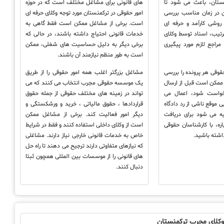
نستان، باعث می شود تا
های قانونی برای مشاغل مختلف است که در حوزه
 در زمان مناسب بررسی
امور حقوقی در ترکمنستان مورد توجه وکلای حرفه ای
 روشی کارآمد و حرفه ای
است. برخی از مشاغل ممکن است فقط گاهی به
رتیب، اسناد توسط وکلای
خدمات قانونی احتیاج داشته باشند، در حالی که
راجع لازم مورد پیگیری
برخی دیگر به دلیل حساسیت های شغلی، ممکن
است به طور منظم نیازمند آن باشند.
قوقی هر پرونده را بررسی
مشاغل بزرگتر اغلب همه امور حقوقی را از طریق
ه ممکن است قبل از ارسال
یک موسسه حقوقی مجرب انتخاب می کنند که می
رخواست شود، اعمال می
تواند در زمینه های مختلف حقوقی از جمله حقوق
ی موقع ناشی از رد دادگاه
قراردادها ، حقوق مالیاتی ، خرید و ورشکستگی و
ه می شود برای دریافت
دیگر امور فعالیت کند. برخی از مشاغل ممکن
اره، با کارشناسان حقوقی
است از وکلای داخلی استفاده کنند و فقط در شرایط
داشته باشید.
خاص به خدمات قانونی خارجی نیاز دارند. مشاغلی
که نیازهای متفاوتی دارند ترجیح می دهند تا راه حل
های قانونی را از موسسات بین المللی همچون ثبتا
دنبال کنند.
کلای مجرب ترکمنستان