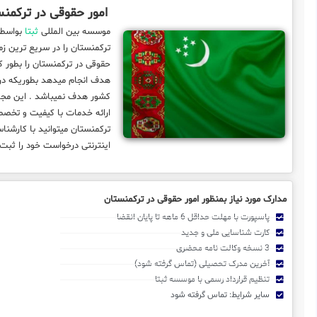
امور حقوقی در ترکمن
موسسه بین المللی
ثبتا
بواسطه قدمت
ترکمنستان را در سریع ترین ز
حقوقی در ترکمنستان را بطور کام
هدف انجام میدهد بطوریکه در 
کشور هدف نمیباشد . این مجمو
ارائه خدمات با کیفیت و تخصصی 
ترکمنستان میتوانید با کارشن
اینترنتی درخواست خود را ثبت 
مدارک مورد نیاز بمنظور امور حقوقی در ترکمنستان
پاسپورت با مهلت حداقل 6 ماهه تا پایان انقضا
کارت شناسایی ملی و جدید
3 نسخه وکالت نامه محضری
آخرین مدرک تحصیلی (تماس گرفته شود)
تنظیم قرارداد رسمی با موسسه ثبتا
سایر شرایط: تماس گرفته شود