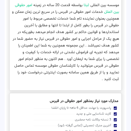
موسسه بین المللی
ثبتا
بواسطه قدمت 20 ساله در زمینه
امور حقوقی
بین الملل
خدمات امور حقوقی در قبرس را در سریع ترین زمان ممکن و
همچنین بعنوان نماینده تام شما خدمات تخصصی مربوط با امور
حقوقی در قبرس را بطور کامل از ابتدا تا انتها و مطابق با آخرین
استانداردها و قوانین حاکم بر کشور هدف انجام میدهد بطوریکه در
هیچ یک از مراحل اجرایی و امور حقوقی در قبرس نیاز به حضور شما در
کشور هدف نمیباشد . این مجموعه همچنین به شما این اطمینان را
میدهد که تجربه ای فراموش نشدنی در ارائه خدمات با کیفیت و
تخصصی را برای شما به ارمغان آورد . هم اکنون به منظور انجام امور
حقوقی در قبرس میتوانید با کارشناسان حقوقی موسسه تماس حاصل
نمایید و یا از طریق همین سامانه بصورت اینترنتی درخواست خود را
ثبت کنید .
مدارک مورد نیاز بمنظور امور حقوقی در قبرس
پاسپورت با مهلت حداقل 6 ماهه تا پایان انقضا
کارت شناسایی ملی و جدید
3 نسخه وکالت نامه محضری
آخرین مدرک تحصیلی (تماس گرفته شود)