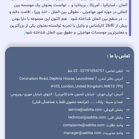
آلمان ، استرالیا ، آمریکا ، بریتانیا و … توانست بعنوان یک موسسه بین
المللی در حوزه امور مهاجرتی ، حقوقی بین الملل ، اخذ ویزا ، اقامت دائم و
…. در سطح بین الملل شناخته شود . هم اکنون این مجموعه با دارا بودن
بیش از 2640 کارشناس و وکیل با تجربه توانسته بعنوان یکی از بزرگترین
و معتبرترین موسسات مهاجرتی و حقوق بین الملل شناخته شود
.
تماس با ما :
تلفن تماس: 02191094757 - 32 خط
آدرس دفتر لندن: 7 Coronation Road, Dephna House, Launchese
#105, London, United Kingdom, NW10 7PQ
آدرس: ایران-تهران - خیابان نلسون ماندلا(جردن) - انتهای خیابان مهری- روبروس
صدا و سیما - پلاک ...... (مراجعه حضوری فقط با هماهنگی قبلی)
بخش فروش: service@sabtta.com
بخش فنی: technical@sabtta.com
واحد نظارت: complaints@sabtta.com
واحد مدیریت: manager@sabtta.com