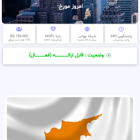
امروز مورخ:
پاسخگویی 24H
شبکه جهانی
رتبه MQFL
130.000 RG
واحد پشتیبانی
بیش از 34 شعبه
گواهینامه cess
130 هزار ثبت موفق
وضعیت : قابل ارائــــــــــــــــــــه (فعـــــــــــــــال)