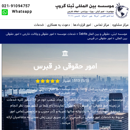
021-91094757
Whatsapp
مرکز مشاوره
مرکز تماس
امور قراردادها
دعوت به همکاری
خدمات
موسسه ثبتی، حقوقی و بین الملل Sabtta
»
خدمات موسسه
»
امور حقوقی و وکالت خارجی
»
امور حقوقی
بین المللی
»
امور حقوقی در قبرس
امور حقوقی در قبرس
(5/5) 1513 امتیاز
موسسه ثبتی، حقوقی و بین الملل Sabtta
»
خدمات موسسه
»
امور حقوقی و وکالت خارجی
»
امور حقوقی بین المللی
»
امور حقوقی در قبرس
موسسه بین المللی ثبتا (Sabtta Group) با ایجاد شعب خود در 34 کشور کلیه خدمات
در زمینه امور حقوقی در قبرس را به عنوان نماینده تام شما در کشور مورد نظر انجام
میدهد . موسسه ثبتا به پشتوانه سالها تجربه و کادر مجرب و متخصص تمامی امور
مربوط به خدمات امور حقوقی در قبرس را در در سریع ترین زمان ممکن به متقاضیان ارائه
میکند .