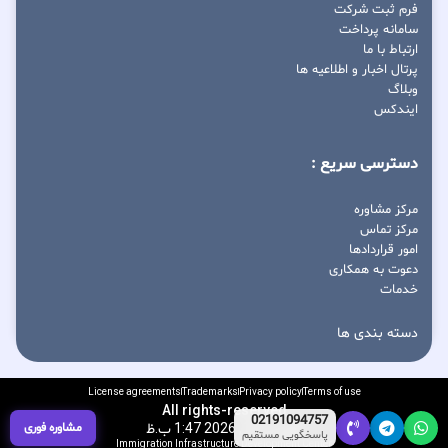
فرم ثبت شرکت
سامانه پرداخت
ارتباط با ما
پرتال اخبار و اطلاعیه ها
وبلاگ
ایندکس
دسترسی سریع :
مرکز مشاوره
مرکز تماس
امور قراردادها
دعوت به همکاری
خدمات
دسته بندی ها
License agreements
Trademarks
Privacy policy
Terms of use
All rights-reserved
02191094757
آگوست 10, 2026 1:47 ب.ظ
مشاوره فوری
پاسخگویی مستقیم
Immigration Infrastructure Development Center