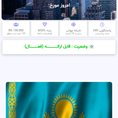
امروز مورخ:
پاسخگویی 24H
شبکه جهانی
رتبه MQFL
130.000 RG
واحد پشتیبانی
بیش از 34 شعبه
گواهینامه cess
130 هزار ثبت موفق
وضعیت : قابل ارائــــــــــــــــــــه (فعـــــــــــــــال)