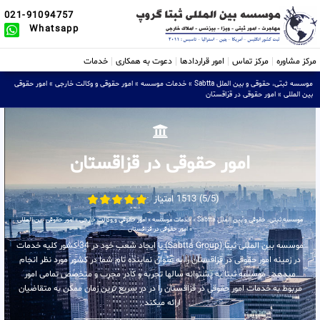
021-91094757
Whatsapp
مرکز مشاوره
مرکز تماس
امور قراردادها
دعوت به همکاری
خدمات
موسسه ثبتی، حقوقی و بین الملل Sabtta
»
خدمات موسسه
»
امور حقوقی و وکالت خارجی
»
امور حقوقی
بین المللی
»
امور حقوقی در قزاقستان
امور حقوقی در قزاقستان
(5/5) 1513 امتیاز
موسسه ثبتی، حقوقی و بین الملل Sabtta
»
خدمات موسسه
»
امور حقوقی و وکالت خارجی
»
امور حقوقی بین المللی
»
امور حقوقی در قزاقستان
موسسه بین المللی ثبتا (Sabtta Group) با ایجاد شعب خود در 34 کشور کلیه خدمات
در زمینه امور حقوقی در قزاقستان را به عنوان نماینده تام شما در کشور مورد نظر انجام
میدهد . موسسه ثبتا به پشتوانه سالها تجربه و کادر مجرب و متخصص تمامی امور
مربوط به خدمات امور حقوقی در قزاقستان را در در سریع ترین زمان ممکن به متقاضیان
ارائه میکند .