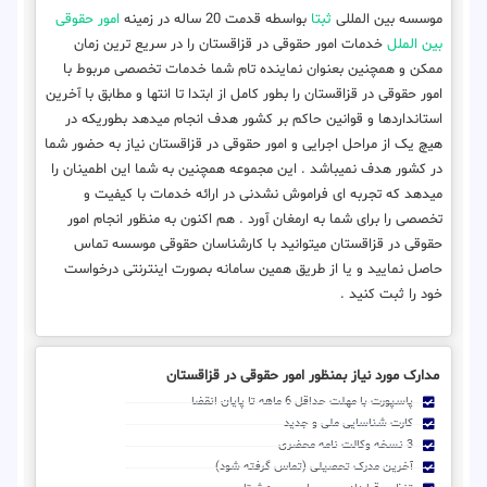
موسسه بین المللی
ثبتا
بواسطه قدمت 20 ساله در زمینه
امور حقوقی
بین الملل
خدمات امور حقوقی در قزاقستان را در سریع ترین زمان
ممکن و همچنین بعنوان نماینده تام شما خدمات تخصصی مربوط با
امور حقوقی در قزاقستان را بطور کامل از ابتدا تا انتها و مطابق با آخرین
استانداردها و قوانین حاکم بر کشور هدف انجام میدهد بطوریکه در
هیچ یک از مراحل اجرایی و امور حقوقی در قزاقستان نیاز به حضور شما
در کشور هدف نمیباشد . این مجموعه همچنین به شما این اطمینان را
میدهد که تجربه ای فراموش نشدنی در ارائه خدمات با کیفیت و
تخصصی را برای شما به ارمغان آورد . هم اکنون به منظور انجام امور
حقوقی در قزاقستان میتوانید با کارشناسان حقوقی موسسه تماس
حاصل نمایید و یا از طریق همین سامانه بصورت اینترنتی درخواست
خود را ثبت کنید .
مدارک مورد نیاز بمنظور امور حقوقی در قزاقستان
پاسپورت با مهلت حداقل 6 ماهه تا پایان انقضا
کارت شناسایی ملی و جدید
3 نسخه وکالت نامه محضری
آخرین مدرک تحصیلی (تماس گرفته شود)