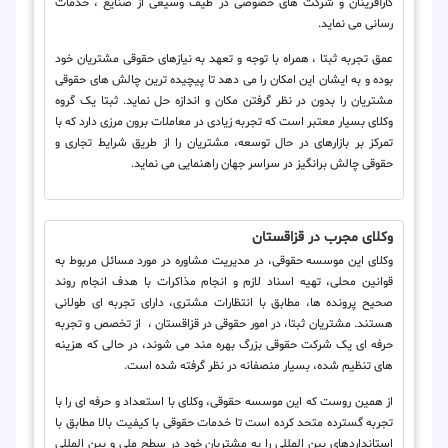
کارآفرینان و شرکت های خصوصی در طیف وسیعی از صنایع ، خدمات
رسانی می نماید.
عمق تجربه ثبتا ، همراه با توجه و تعهد به نیازهای حقوقی مشتریان خود
بوده و به ایشان این امکان را می دهد تا پیچیده ترین چالش های حقوقی
مشتریان را بدون در نظر گرفتن مکان و اندازه حل نماید. ثبتا یک گروه
وکلای بسیار معتبر است که تجربه زیادی در معاملات برون مرزی دارد که با
تمرکز بر بازارهای در حال توسعه، مشتریان را از طریق شرایط تجاری و
حقوقی چالش برانگیز در سراسر جهان راهنمایی می نماید.
وکلای مجرب در قزاقستان
وکلای این موسسه حقوقی، در مدیریت مشاوره در مورد مسائل مربوط به
قوانین محلی، تهیه اسناد لازم و انجام مذاکرات با هدف انجام روند
صحیح پرونده ها، مطابق با انتظارات مشتری، دارای تجربه ای طولانی
هستند. مشتریان ثبتا، در امور حقوقی در قزاقستان ، از تخصص و تجربه
حرفه ای یک شرکت حقوقی بزرگ بهره مند می شوند، در حالی که هزینه
های تنظیم شده، بسیار منصفانه در نظر گرفته شده است.
از همین روست که این موسسه حقوقی، وکلای با استعداد و حرفه ای را با
تجربه گسترده متحد کرده است تا خدمات حقوقی با کیفیت بالا مطابق با
استانداردهای بین المللی را به مشتریان خود در سطح ملی و بین المللی