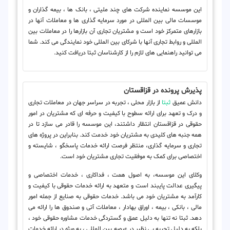
این موسسه نماینده شرکت های چند ملیتی ، بانک ها ، بیمه گذاران و
موسسات مالی بین المللی در مورد سرمایه گذاری ها و معاملات آنها در
بازارهای متمرکز خود است و مشتریان تجاری آن بازارها را در معاملات بین
المللی و روابط تجاری آنها با شرکای بین المللی خود نمایندگی می کند. شما
می توانید راهنمایی های لازم را از کارشناسان ثبتا دریافت کنید.
پذیرش پرونده در قزاقستان
دانش عمیق
ثبتا
از بازار محلی ، تجربه در سراسر جهان در معاملات تجاری
و درک و تعهد برای ارائه سطوح با کیفیت و حرفه ای که مشتریان در امور
حقوقی در قزاقستان انتظار داشتند، این موسسه را قادر می سازد تا در
همه جنبه های کلیدی به مشتریان خود خدمت کند. بنابراین در پروژه های
تجاری و سرمایه گذاری، منتظر فرصت ارائه خدمات پاسخگو ، شایسته و
اختصاصی برای کمک به موفقیت تجاری مشتریان خود است.
وکلای این موسسه، به اصول همت ، فداکاری ، خدمات اختصاصی و
پیگیری عدالت پایبند است و متعهد به ارائه خدمات حقوقی با کیفیت و
کارآمد به مشتریان خود می باشد. خدمات حقوقی به صنایع از جمله امور
مالی ، بانکی ، بیمه ، اوراق بهادار ، معاملات آتی و صندوق ها را ارائه می
دهد. ثبتا نه تنها به دلیل عمق و گستردگی خدمات مشاوره حقوقی خود ،
بلکه به دلیل تجربه بی نظیر در عرصه بین المللی ، به ویژه در ارائه خدمات