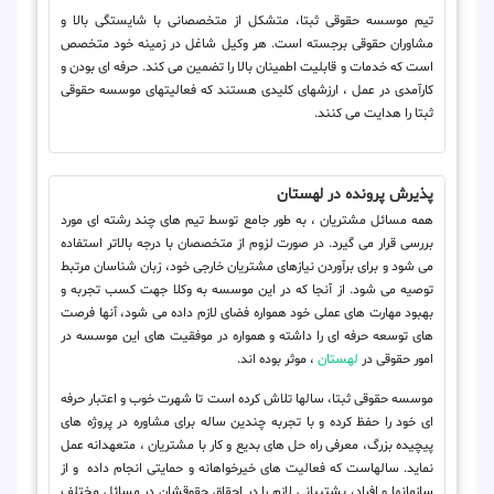
تیم موسسه حقوقی ثبتا، متشکل از متخصصانی با شایستگی بالا و
مشاوران حقوقی برجسته است. هر وکیل شاغل در زمینه خود متخصص
است که خدمات و قابلیت اطمینان بالا را تضمین می کند. حرفه ای بودن و
کارآمدی در عمل ، ارزشهای کلیدی هستند که فعالیتهای موسسه حقوقی
ثبتا را هدایت می کنند.
پذیرش پرونده در لهستان
همه مسائل مشتریان ، به طور جامع توسط تیم های چند رشته ای مورد
بررسی قرار می گیرد. در صورت لزوم از متخصصان با درجه بالاتر استفاده
می شود و برای برآوردن نیازهای مشتریان خارجی خود، زبان شناسان مرتبط
توصیه می شود. از آنجا که در این موسسه به وکلا جهت کسب تجربه و
بهبود مهارت های عملی خود همواره فضای لازم داده می شود، آنها فرصت
های توسعه حرفه ای را داشته و همواره در موفقیت های این موسسه در
امور حقوقی در
لهستان
، موثر بوده اند.
موسسه حقوقی ثبتا، سالها تلاش کرده است تا شهرت خوب و اعتبار حرفه
ای خود را حفظ کرده و با تجربه چندین ساله برای مشاوره در پروژه های
پیچیده بزرگ، معرفی راه حل های بدیع و کار با مشتریان ، متعهدانه عمل
نماید. سالهاست که فعالیت های خیرخواهانه و حمایتی انجام داده و از
سازمانها و افراد، پشتیبانی لازم را در احقاق حقوقشان در مسائل مختلف