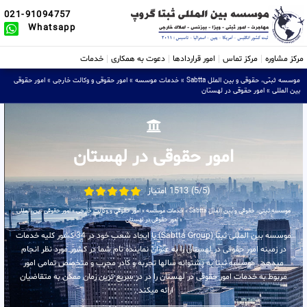
021-91094757
Whatsapp
مرکز مشاوره
مرکز تماس
امور قراردادها
دعوت به همکاری
خدمات
موسسه ثبتی، حقوقی و بین الملل Sabtta
»
خدمات موسسه
»
امور حقوقی و وکالت خارجی
»
امور حقوقی
بین المللی
»
امور حقوقی در لهستان
امور حقوقی در لهستان
(5/5) 1513 امتیاز
موسسه ثبتی، حقوقی و بین الملل Sabtta
»
خدمات موسسه
»
امور حقوقی و وکالت خارجی
»
امور حقوقی بین المللی
»
امور حقوقی در لهستان
موسسه بین المللی ثبتا (Sabtta Group) با ایجاد شعب خود در 34 کشور کلیه خدمات
در زمینه امور حقوقی در لهستان را به عنوان نماینده تام شما در کشور مورد نظر انجام
میدهد . موسسه ثبتا به پشتوانه سالها تجربه و کادر مجرب و متخصص تمامی امور
مربوط به خدمات امور حقوقی در لهستان را در در سریع ترین زمان ممکن به متقاضیان
ارائه میکند .