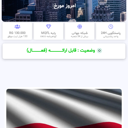
امروز مورخ:
پاسخگویی 24H
شبکه جهانی
رتبه MQFL
130.000 RG
واحد پشتیبانی
بیش از 34 شعبه
گواهینامه cess
130 هزار ثبت موفق
وضعیت : قابل ارائــــــــــــــــــــه (فعـــــــــــــــال)