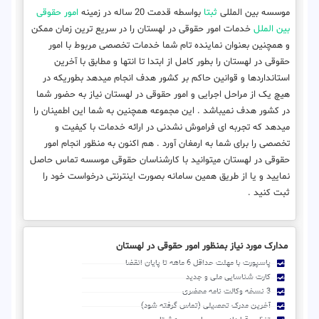
موسسه بین المللی
ثبتا
بواسطه قدمت 20 ساله در زمینه
امور حقوقی
بین الملل
خدمات امور حقوقی در لهستان را در سریع ترین زمان ممکن
و همچنین بعنوان نماینده تام شما خدمات تخصصی مربوط با امور
حقوقی در لهستان را بطور کامل از ابتدا تا انتها و مطابق با آخرین
استانداردها و قوانین حاکم بر کشور هدف انجام میدهد بطوریکه در
هیچ یک از مراحل اجرایی و امور حقوقی در لهستان نیاز به حضور شما
در کشور هدف نمیباشد . این مجموعه همچنین به شما این اطمینان را
میدهد که تجربه ای فراموش نشدنی در ارائه خدمات با کیفیت و
تخصصی را برای شما به ارمغان آورد . هم اکنون به منظور انجام امور
حقوقی در لهستان میتوانید با کارشناسان حقوقی موسسه تماس حاصل
نمایید و یا از طریق همین سامانه بصورت اینترنتی درخواست خود را
ثبت کنید .
مدارک مورد نیاز بمنظور امور حقوقی در لهستان
پاسپورت با مهلت حداقل 6 ماهه تا پایان انقضا
کارت شناسایی ملی و جدید
3 نسخه وکالت نامه محضری
آخرین مدرک تحصیلی (تماس گرفته شود)