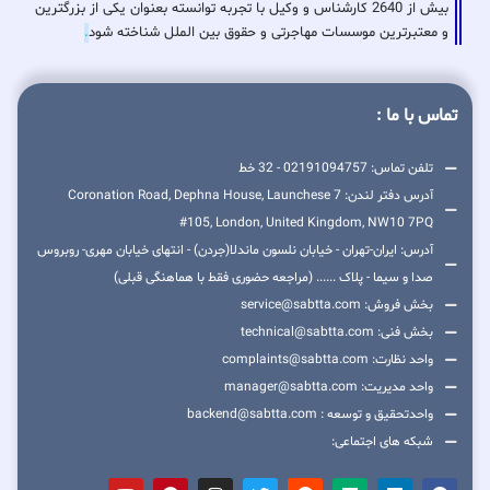
بیش از 2640 کارشناس و وکیل با تجربه توانسته بعنوان یکی از بزرگترین
و معتبرترین موسسات مهاجرتی و حقوق بین الملل شناخته شود
.
تماس با ما :
تلفن تماس: 02191094757 - 32 خط
آدرس دفتر لندن: 7 Coronation Road, Dephna House, Launchese
#105, London, United Kingdom, NW10 7PQ
آدرس: ایران-تهران - خیابان نلسون ماندلا(جردن) - انتهای خیابان مهری- روبروس
صدا و سیما - پلاک ...... (مراجعه حضوری فقط با هماهنگی قبلی)
بخش فروش: service@sabtta.com
بخش فنی: technical@sabtta.com
واحد نظارت: complaints@sabtta.com
واحد مدیریت: manager@sabtta.com
واحدتحقیق و توسعه : backend@sabtta.com
شبکه های اجتماعی: