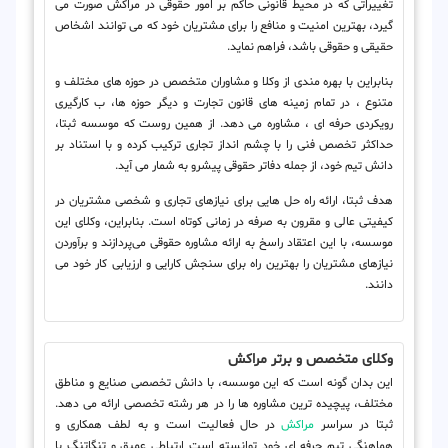
تغییراتی که در محیط قانونی حاکم بر امور حقوقی در مراکش صورت می
گیرد، بهترین امنیت و منافع را برای مشتریان خود که می توانند اشخاص
حقیقی و حقوقی باشد، فراهم نماید.
بنابراین با بهره مندی از وکلا و مشاوران متخصص در حوزه های مختلف و
متنوع ، در تمام زمینه های قانون تجارت و دیگر حوزه ها، ب کارگیری
رویکردی حرفه ای ، مشاوره می دهد. از همین روست که موسسه ثبتا،
حداکثر تخصص فنی را با چشم انداز تجاری ترکیب کرده و با استناد بر
دانش تیم خود، از جمله دفاتر حقوقی پیشرو به شمار می آید.
هدف ثبتا، ارائه راه حل هایی برای نیازهای تجاری و شخصی مشتریان در
کیفیتی عالی و مقرون به صرفه در زمانی کوتاه است. بنابراین، وکلای این
موسسه، با این اعتقاد راسخ به ارائه مشاوره حقوقی می‌پردازند و برآوردن
نیازهای مشتریان را بهترین راه برای سنجش کارایی و ارزیابی کار خود می
دانند.
وکلای متخصص و برتر مراکش
این بدان گونه است که این موسسه، با دانش تخصصی صنایع و مناطق
مختلف، پیچیده ترین مشاوره ها را در هر رشته تخصصی ارائه می دهد.
ثبتا در سراسر
مراکش
در حال فعالیت است و به لطف همکاری و
هماهنگی تیم حرفه ای خود توانسته است ارتباطی عمیق و تنگاتنگ با