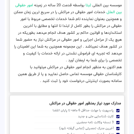
موسسه بین المللی
ثبتا
بواسطه قدمت 20 ساله در زمینه
امور حقوقی
بین الملل
خدمات امور حقوقی در مراکش را در سریع ترین زمان ممکن
و همچنین بعنوان نماینده تام شما خدمات تخصصی مربوط با امور
حقوقی در مراکش را بطور کامل از ابتدا تا انتها و مطابق با آخرین
استانداردها و قوانین حاکم بر کشور هدف انجام میدهد بطوریکه در
هیچ یک از مراحل اجرایی و امور حقوقی در مراکش نیاز به حضور شما
در کشور هدف نمیباشد . این مجموعه همچنین به شما این اطمینان را
میدهد که تجربه ای فراموش نشدنی در ارائه خدمات با کیفیت و
تخصصی را برای شما به ارمغان آورد .
هم اکنون به منظور انجام امور حقوقی در مراکش میتوانید با
کارشناسان حقوقی موسسه تماس حاصل نمایید و یا از طریق همین
سامانه بصورت اینترنتی درخواست خود را ثبت کنید .
مدارک مورد نیاز بمنظور امور حقوقی در مراکش
پاسپورت با مهلت حداقل 6 ماهه تا پایان انقضا
کارت شناسایی ملی و جدید
3 نسخه وکالت نامه محضری
آخرین مدرک تحصیلی (تماس گرفته شود)