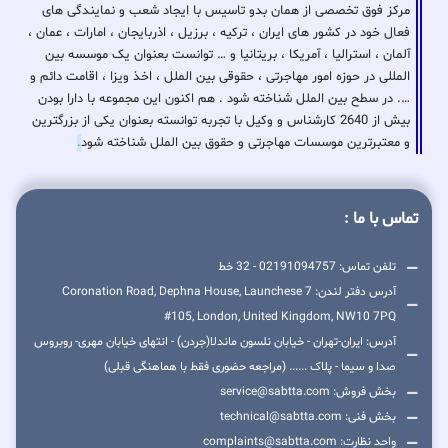
مرکز فوق تخصصی از همان بدو تاسیس با ایجاد شعب و نمایندگی های
فعال خود در کشور های ایران ، ترکیه ، برزیل ، اذربایجان ، امارات ، عمان ،
آلمان ، استرالیا ، آمریکا ، بریتانیا و … توانست بعنوان یک موسسه بین
المللی در حوزه امور مهاجرتی ، حقوقی بین الملل ، اخذ ویزا ، اقامت دائم و
…. در سطح بین الملل شناخته شود . هم اکنون این مجموعه با دارا بودن
بیش از 2640 کارشناس و وکیل با تجربه توانسته بعنوان یکی از بزرگترین
و معتبرترین موسسات مهاجرتی و حقوق بین الملل شناخته شود
.
تماس با ما :
تلفن تماس: 02191094757 - 32 خط
آدرس دفتر لندن: 7 Coronation Road, Dephna House, Launchese
#105, London, United Kingdom, NW10 7PQ
آدرس: ایران-تهران - خیابان نلسون ماندلا(جردن) - انتهای خیابان مهری- روبروس
صدا و سیما - پلاک ...... (مراجعه حضوری فقط با هماهنگی قبلی)
بخش فروش: service@sabtta.com
بخش فنی: technical@sabtta.com
واحد نظارت: complaints@sabtta.com