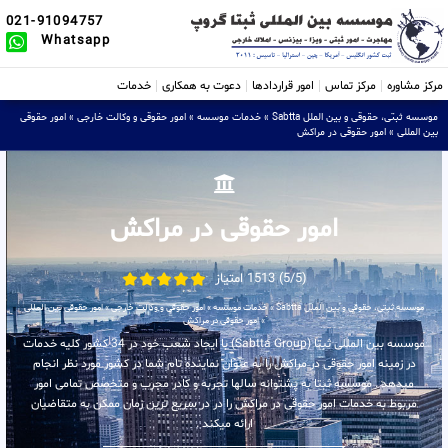
021-91094757
Whatsapp
مرکز مشاوره
مرکز تماس
امور قراردادها
دعوت به همکاری
خدمات
موسسه ثبتی، حقوقی و بین الملل Sabtta
»
خدمات موسسه
»
امور حقوقی و وکالت خارجی
»
امور حقوقی
بین المللی
»
امور حقوقی در مراکش
امور حقوقی در مراکش
(5/5) 1513 امتیاز
موسسه ثبتی، حقوقی و بین الملل Sabtta
»
خدمات موسسه
»
امور حقوقی و وکالت خارجی
»
امور حقوقی بین المللی
»
امور حقوقی در مراکش
موسسه بین المللی ثبتا (Sabtta Group) با ایجاد شعب خود در 34 کشور کلیه خدمات
در زمینه امور حقوقی در مراکش را به عنوان نماینده تام شما در کشور مورد نظر انجام
میدهد . موسسه ثبتا به پشتوانه سالها تجربه و کادر مجرب و متخصص تمامی امور
مربوط به خدمات امور حقوقی در مراکش را در در سریع ترین زمان ممکن به متقاضیان
ارائه میکند .