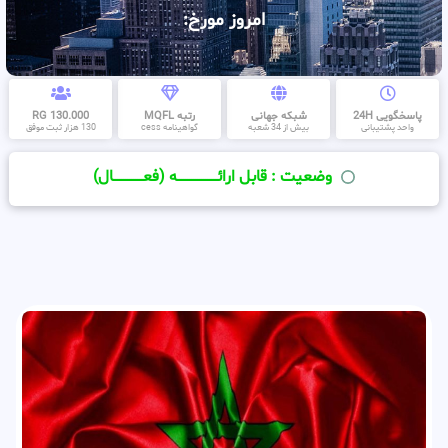
امروز مورخ:
پاسخگویی 24H
شبکه جهانی
رتبه MQFL
130.000 RG
واحد پشتیبانی
بیش از 34 شعبه
گواهینامه cess
130 هزار ثبت موفق
وضعیت : قابل ارائــــــــــــــــــــه (فعـــــــــــــــال)