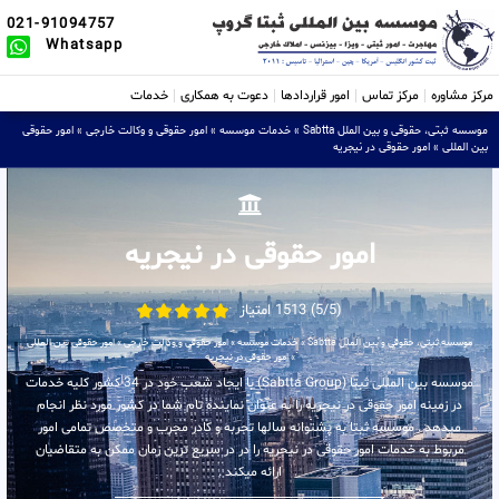
021-91094757
Whatsapp
مرکز مشاوره
مرکز تماس
امور قراردادها
دعوت به همکاری
خدمات
موسسه ثبتی، حقوقی و بین الملل Sabtta
»
خدمات موسسه
»
امور حقوقی و وکالت خارجی
»
امور حقوقی
بین المللی
»
امور حقوقی در نیجریه
امور حقوقی در نیجریه
(5/5) 1513 امتیاز
موسسه ثبتی، حقوقی و بین الملل Sabtta
»
خدمات موسسه
»
امور حقوقی و وکالت خارجی
»
امور حقوقی بین المللی
»
امور حقوقی در نیجریه
موسسه بین المللی ثبتا (Sabtta Group) با ایجاد شعب خود در 34 کشور کلیه خدمات
در زمینه امور حقوقی در نیجریه را به عنوان نماینده تام شما در کشور مورد نظر انجام
میدهد . موسسه ثبتا به پشتوانه سالها تجربه و کادر مجرب و متخصص تمامی امور
مربوط به خدمات امور حقوقی در نیجریه را در در سریع ترین زمان ممکن به متقاضیان
ارائه میکند .