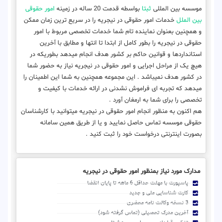
موسسه بین المللی
ثبتا
بواسطه قدمت 20 ساله در زمینه
امور حقوقی
بین الملل
خدمات امور حقوقی در نیجریه را در سریع ترین زمان ممکن
و همچنین بعنوان نماینده تام شما خدمات تخصصی مربوط با امور
حقوقی در نیجریه را بطور کامل از ابتدا تا انتها و مطابق با آخرین
استانداردها و قوانین حاکم بر کشور هدف انجام میدهد بطوریکه در
هیچ یک از مراحل اجرایی و امور حقوقی در نیجریه نیاز به حضور شما
در کشور هدف نمیباشد . این مجموعه همچنین به شما این اطمینان را
میدهد که تجربه ای فراموش نشدنی در ارائه خدمات با کیفیت و
تخصصی را برای شما به ارمغان آورد .
هم اکنون به منظور انجام امور حقوقی در نیجریه میتوانید با کارشناسان
حقوقی موسسه تماس حاصل نمایید و یا از طریق همین سامانه
بصورت اینترنتی درخواست خود را ثبت کنید .
مدارک مورد نیاز بمنظور امور حقوقی در نیجریه
پاسپورت با مهلت حداقل 6 ماهه تا پایان انقضا
کارت شناسایی ملی و جدید
3 نسخه وکالت نامه محضری
آخرین مدرک تحصیلی (تماس گرفته شود)