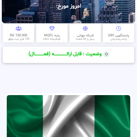
امروز مورخ:
پاسخگویی 24H
شبکه جهانی
رتبه MQFL
130.000 RG
واحد پشتیبانی
بیش از 34 شعبه
گواهینامه cess
130 هزار ثبت موفق
وضعیت : قابل ارائــــــــــــــــــــه (فعـــــــــــــــال)