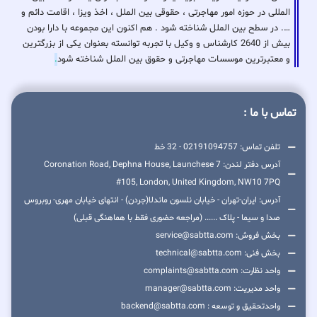
المللی در حوزه امور مهاجرتی ، حقوقی بین الملل ، اخذ ویزا ، اقامت دائم و
…. در سطح بین الملل شناخته شود . هم اکنون این مجموعه با دارا بودن
بیش از 2640 کارشناس و وکیل با تجربه توانسته بعنوان یکی از بزرگترین
و معتبرترین موسسات مهاجرتی و حقوق بین الملل شناخته شود
.
تماس با ما :
تلفن تماس: 02191094757 - 32 خط
آدرس دفتر لندن: 7 Coronation Road, Dephna House, Launchese
#105, London, United Kingdom, NW10 7PQ
آدرس: ایران-تهران - خیابان نلسون ماندلا(جردن) - انتهای خیابان مهری- روبروس
صدا و سیما - پلاک ...... (مراجعه حضوری فقط با هماهنگی قبلی)
بخش فروش: service@sabtta.com
بخش فنی: technical@sabtta.com
واحد نظارت: complaints@sabtta.com
واحد مدیریت: manager@sabtta.com
واحدتحقیق و توسعه : backend@sabtta.com