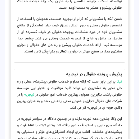
توانسته است ، جایگاه مناسبی را به عنوان یک ارائه دهنده خدمات
حقوقی پیشرو و معتبر به دست آورده است.
ضمن آنکه با مشتریانی که فراتر از نیجریه هستند، همچنان با استفاده از
تخصص حقوقی محلی و بین المللی عمیق خود، برای نمایندگی از منافع
مشتریان خود در مورد مشکلات پیچیده حقوقی در طیف گسترده ای از
مناطق در داخل و خارج از نیجریه خدمت رسانی می کند. چشم انداز
موسسه ثبتا، ارائه خدمات حقوقی پیشرو و راه حل های حقوقی و تجاری
مشتری مدار در سطح جهانی با نوآوری، تعالی و یکپارچگی کامل است.
پذیرش پرونده حقوقی در نیجریه
ثبتا
بر این باور است که ارائه مداوم خدمات حقوقی پیشرفته، عملی و راه
حل محور به مشتریان می تواند کلید موفقیت و اعتبار این موسسه
حقوقی باشد. بنابراین همواره، بهترین خدمات امور حقوقی در
نیجریه
را در
شرکت های حقوقی تجاری و عمومی مدنی ارائه می دهد و به عنوان برترین
وکلای حرفه ای در نیجریه کار می کند.
این وکلا چندین دهه تجربه دارند و در چندین دادگاه در سراسر نیجریه در
دادگاه های بدوی و استیناف حضور یافته اند. وکلای ثبتا، با نقاط قوت و
پیشینه‌های مختلف، اغلب برای ایجاد استراتژی‌های مؤثر و دستیابی به
نتایج مثبت با یکدیگر همکاری می‌کنند تا در جهت منافع مشتریان خود