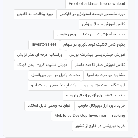
Proof of address free download
دوره تخصصی توسعه استراتژی در فارکس
تهیه وکالت‌نامه قانونی
کلاس آموزش ماساژ ورزشی
مجموعه آموزش تحلیل بنیادی بورس فارسی
پکیج کامل تکنیک نوسانگیری در سهام
Investon Fees
آموزش فیلترنویسی پیشرفته بورس
ورکشاپ حرفه ای هنر آرایش
کلاس آموزش صفر تا صد ماساژ
آموزش فشرده گریم ایمن کودک
مشاوره مهاجرت به آسیا
خدمات وکیل در امور بین‌الملل
آموزشگاه لیفت مژه و ابرو
ورکشاپ تخصصی لمینت ابرو
سند و وثیقه برای آزادی زندانی ارومیه
خرید دوره ارز دیجیتال فارسی
اقرارنامه رسمی قابل استناد
Mobile vs Desktop Investment Tracking
خرید بیزینس در خارج از کشور