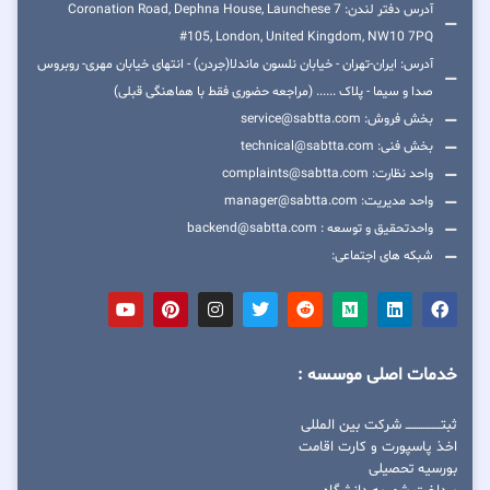
آدرس دفتر لندن: 7 Coronation Road, Dephna House, Launchese
#105, London, United Kingdom, NW10 7PQ
آدرس: ایران-تهران - خیابان نلسون ماندلا(جردن) - انتهای خیابان مهری- روبروس
صدا و سیما - پلاک ...... (مراجعه حضوری فقط با هماهنگی قبلی)
بخش فروش: service@sabtta.com
بخش فنی: technical@sabtta.com
واحد نظارت: complaints@sabtta.com
واحد مدیریت: manager@sabtta.com
واحدتحقیق و توسعه : backend@sabtta.com
شبکه های اجتماعی:
خدمات اصلی موسسه :
ثبتــــــــــــــــ شرکت بین المللی
اخذ پاسپورت و کارت اقامت
بورسیه تحصیلی