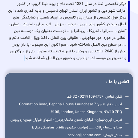
مرکز تخصصی ثبتا در سال 1381 تحت نام و برند ثبتا گروپ در کشور
امارات شهر دبی و کشور ایران استان تهران تاسیس و پایه گذاری شد ، این
مرکز فوق تخصصی از همان بدو تاسیس با ایجاد شعب و نمایندگی های
فعال خود در کشور های ایران ، ترکیه ، برزیل ، اذربایجان ، امارات ، عمان ،
آلمان ، استرالیا ، آمریکا ، بریتانیا و … توانست بعنوان یک موسسه بین
المللی در حوزه امور مهاجرتی ، حقوقی بین الملل ، اخذ ویزا ، اقامت دائم و
…. در سطح بین الملل شناخته شود . هم اکنون این مجموعه با دارا بودن
بیش از 2640 کارشناس و وکیل با تجربه توانسته بعنوان یکی از بزرگترین
و معتبرترین موسسات مهاجرتی و حقوق بین الملل شناخته شود
.
تماس با ما :
تلفن تماس: 02191094757 - 32 خط
آدرس دفتر لندن: 7 Coronation Road, Dephna House, Launchese
#105, London, United Kingdom, NW10 7PQ
آدرس: ایران-تهران - خیابان نلسون ماندلا(جردن) - انتهای خیابان مهری- روبروس
صدا و سیما - پلاک ...... (مراجعه حضوری فقط با هماهنگی قبلی)
بخش فروش: service@sabtta.com