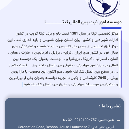
موسسه امور ثبت بین المللی ثبتـــــــــــــــــــــــــــــا
مرکز تخصصی ثبتا در سال 1381 تحت نام و برند ثبتا گروپ در کشور
امارات شهر دبی و کشور ایران استان تهران تاسیس و پایه گذاری شد ، این
مرکز فوق تخصصی از همان بدو تاسیس با ایجاد شعب و نمایندگی های
فعال خود در کشور های ایران ، ترکیه ، برزیل ، اذربایجان ، امارات ، عمان ،
آلمان ، استرالیا ، آمریکا ، بریتانیا و … توانست بعنوان یک موسسه بین
المللی در حوزه امور مهاجرتی ، حقوقی بین الملل ، اخذ ویزا ، اقامت دائم و
…. در سطح بین الملل شناخته شود . هم اکنون این مجموعه با دارا بودن
بیش از 2640 کارشناس و وکیل با تجربه توانسته بعنوان یکی از بزرگترین
و معتبرترین موسسات مهاجرتی و حقوق بین الملل شناخته شود
.
تماس با ما :
تلفن تماس: 02191094757 - 32 خط
آدرس دفتر لندن: 7 Coronation Road, Dephna House, Launchese