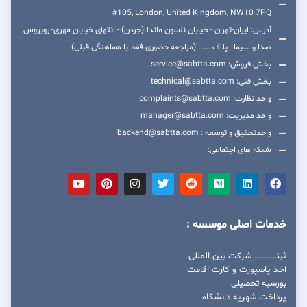
#105, London, United Kingdom, NW10 7PQ
آدرس: ایران-تهران - خیابان نلسون ماندلا(جردن) - انتهای خیابان مهری- روبروس
صدا و سیما - پلاک ...... (مراجعه حضوری فقط با هماهنگی قبلی)
بخش فروش: service@sabtta.com
بخش فنی: technical@sabtta.com
واحد نظارت: complaints@sabtta.com
واحد مدیریت: manager@sabtta.com
واحدتحقیق و توسعه : backend@sabtta.com
شبکه های اجتماعی:
خدمات اصلی موسسه :
ثبتــــــــــــــــ شرکت بین المللی
اخذ پاسپورت و کارت اقامت
بورسیه تحصیلی
پرداخت شهریه دانشگاه