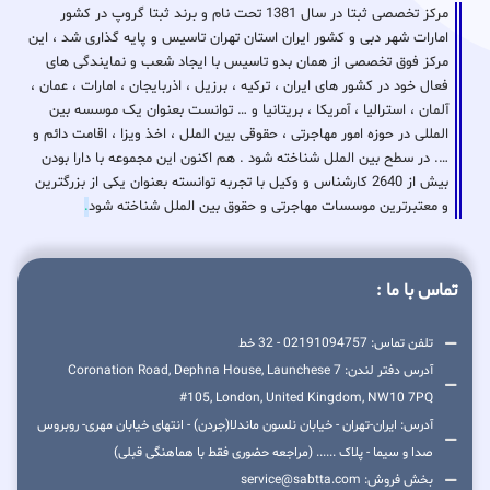
مرکز تخصصی ثبتا در سال 1381 تحت نام و برند ثبتا گروپ در کشور
امارات شهر دبی و کشور ایران استان تهران تاسیس و پایه گذاری شد ، این
مرکز فوق تخصصی از همان بدو تاسیس با ایجاد شعب و نمایندگی های
فعال خود در کشور های ایران ، ترکیه ، برزیل ، اذربایجان ، امارات ، عمان ،
آلمان ، استرالیا ، آمریکا ، بریتانیا و … توانست بعنوان یک موسسه بین
المللی در حوزه امور مهاجرتی ، حقوقی بین الملل ، اخذ ویزا ، اقامت دائم و
…. در سطح بین الملل شناخته شود . هم اکنون این مجموعه با دارا بودن
بیش از 2640 کارشناس و وکیل با تجربه توانسته بعنوان یکی از بزرگترین
و معتبرترین موسسات مهاجرتی و حقوق بین الملل شناخته شود
.
تماس با ما :
تلفن تماس: 02191094757 - 32 خط
آدرس دفتر لندن: 7 Coronation Road, Dephna House, Launchese
#105, London, United Kingdom, NW10 7PQ
آدرس: ایران-تهران - خیابان نلسون ماندلا(جردن) - انتهای خیابان مهری- روبروس
صدا و سیما - پلاک ...... (مراجعه حضوری فقط با هماهنگی قبلی)
بخش فروش: service@sabtta.com