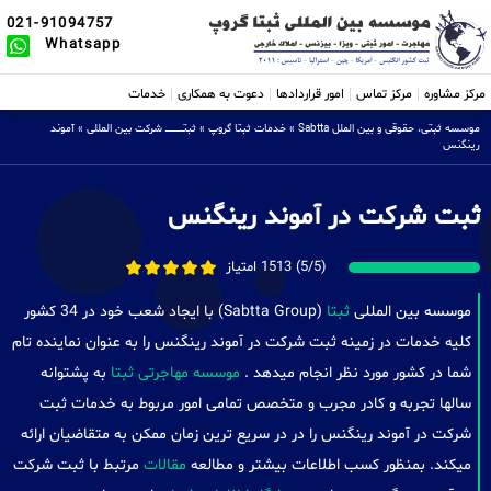
021-91094757
Whatsapp
مرکز مشاوره
مرکز تماس
امور قراردادها
دعوت به همکاری
خدمات
موسسه ثبتی، حقوقی و بین الملل Sabtta
»
خدمات ثبتا گروپ
»
ثبتــــــــــــــــ شرکت بین المللی
»
آموند
رینگنس
ثبت شرکت در آموند رینگنس
(5/5) 1513 امتیاز
موسسه بین المللی
ثبتا
(Sabtta Group) با ایجاد شعب خود در 34 کشور
کلیه خدمات در زمینه ثبت شرکت در آموند رینگنس را به عنوان نماینده تام
شما در کشور مورد نظر انجام میدهد .
موسسه مهاجرتی ثبتا
به پشتوانه
سالها تجربه و کادر مجرب و متخصص تمامی امور مربوط به خدمات ثبت
شرکت در آموند رینگنس را در در سریع ترین زمان ممکن به متقاضیان ارائه
میکند. بمنظور کسب اطلاعات بیشتر و مطالعه
مقالات
مرتبط با ثبت شرکت