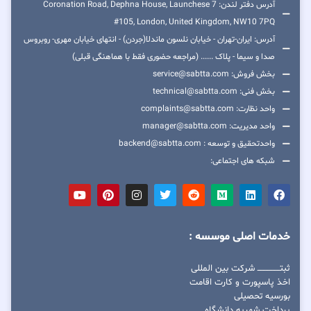
آدرس دفتر لندن: 7 Coronation Road, Dephna House, Launchese
#105, London, United Kingdom, NW10 7PQ
آدرس: ایران-تهران - خیابان نلسون ماندلا(جردن) - انتهای خیابان مهری- روبروس
صدا و سیما - پلاک ...... (مراجعه حضوری فقط با هماهنگی قبلی)
بخش فروش: service@sabtta.com
بخش فنی: technical@sabtta.com
واحد نظارت: complaints@sabtta.com
واحد مدیریت: manager@sabtta.com
واحدتحقیق و توسعه : backend@sabtta.com
شبکه های اجتماعی:
خدمات اصلی موسسه :
ثبتــــــــــــــــ شرکت بین المللی
اخذ پاسپورت و کارت اقامت
بورسیه تحصیلی
پرداخت شهریه دانشگاه