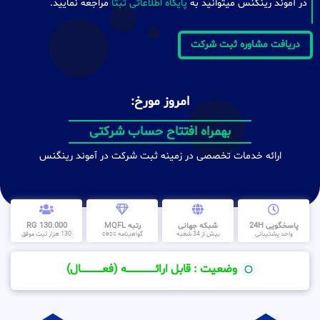
در آموند رینگنس میتوانید به
پایگاه اطلاعاتی ثبتا
مراجعه نمایید.
دریافت مشاوره ثبت شرکت
امروز مورخ:
ظرف مدت کمتر از 30 روز
بهمراه افتتاح حساب شرکتی
ارائه خدمات تخصصی در زمینه ثبت شرکت در آموند رینگنس
پاسخگویی 24H
شبکه جهانی
رتبه MQFL
130.000 RG
واحد پشتیبانی
بیش از 34 شعبه
گواهینامه cess
130 هزار ثبت موفق
وضعیت : قابل ارائــــــــــــــــــــه (فعـــــــــــــــال)