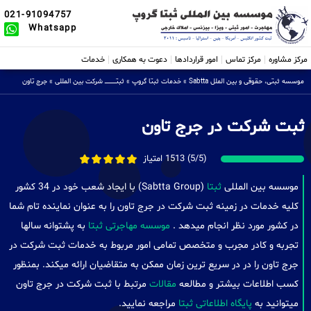
021-91094757
Whatsapp
مرکز مشاوره
مرکز تماس
امور قراردادها
دعوت به همکاری
خدمات
موسسه ثبتی، حقوقی و بین الملل Sabtta
»
خدمات ثبتا گروپ
»
ثبتــــــــــــــــ شرکت بین المللی
»
جرج تاون
ثبت شرکت در جرج تاون
(5/5) 1513 امتیاز
موسسه بین المللی
ثبتا
(Sabtta Group) با ایجاد شعب خود در 34 کشور
کلیه خدمات در زمینه ثبت شرکت در جرج تاون را به عنوان نماینده تام شما
در کشور مورد نظر انجام میدهد .
موسسه مهاجرتی ثبتا
به پشتوانه سالها
تجربه و کادر مجرب و متخصص تمامی امور مربوط به خدمات ثبت شرکت در
جرج تاون را در در سریع ترین زمان ممکن به متقاضیان ارائه میکند. بمنظور
کسب اطلاعات بیشتر و مطالعه
مقالات
مرتبط با ثبت شرکت در جرج تاون
میتوانید به
پایگاه اطلاعاتی ثبتا
مراجعه نمایید.