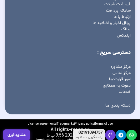
فرم ثبت شرکت
سامانه پرداخت
ارتباط با ما
پرتال اخبار و اطلاعیه ها
وبلاگ
ایندکس
دسترسی سریع :
مرکز مشاوره
مرکز تماس
امور قراردادها
دعوت به همکاری
خدمات
دسته بندی ها
License agreements
Trademarks
Privacy policy
Terms of use
All rights-reserved
02191094757
آگوست 8, 2026 9:56 ب.ظ
مشاوره فوری
پاسخگویی مستقیم
Immigration Infrastructure Development Center