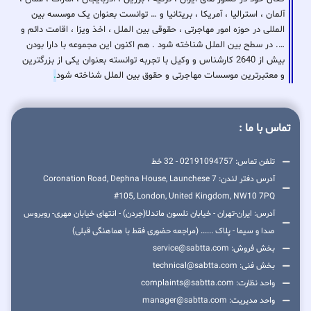
آلمان ، استرالیا ، آمریکا ، بریتانیا و … توانست بعنوان یک موسسه بین
المللی در حوزه امور مهاجرتی ، حقوقی بین الملل ، اخذ ویزا ، اقامت دائم و
…. در سطح بین الملل شناخته شود . هم اکنون این مجموعه با دارا بودن
بیش از 2640 کارشناس و وکیل با تجربه توانسته بعنوان یکی از بزرگترین
و معتبرترین موسسات مهاجرتی و حقوق بین الملل شناخته شود
.
تماس با ما :
تلفن تماس: 02191094757 - 32 خط
آدرس دفتر لندن: 7 Coronation Road, Dephna House, Launchese
#105, London, United Kingdom, NW10 7PQ
آدرس: ایران-تهران - خیابان نلسون ماندلا(جردن) - انتهای خیابان مهری- روبروس
صدا و سیما - پلاک ...... (مراجعه حضوری فقط با هماهنگی قبلی)
بخش فروش: service@sabtta.com
بخش فنی: technical@sabtta.com
واحد نظارت: complaints@sabtta.com
واحد مدیریت: manager@sabtta.com