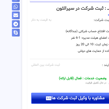
ـــ : ثبت شرکت در سیرالئون
بت شرکت:
به قیمت به دلار
یت افتتاح حساب شرکتی (جداگانه)
اعضای هیئت مدیره: 1-6 نفر
 ثبت: 10 الی 20 روز
ده از حمایت های دولتی
یند :
ثبت شرکت بین المللی
وضعیت خدمات : فعال (قابل ارائه)
در حال تکمیل ظرفیت
مشاوره با وکیل ثبت شرکت ها