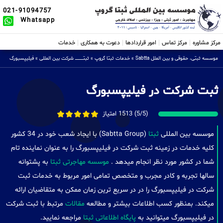
021-91094757
Whatsapp
مرکز مشاوره
مرکز تماس
امور قراردادها
دعوت به همکاری
خدمات
موسسه ثبتی، حقوقی و بین الملل Sabtta
»
خدمات ثبتا گروپ
»
ثبتــــــــــــــــ شرکت بین المللی
»
فیلیپسبورگ
ثبت شرکت در فیلیپسبورگ
(5/5) 1513 امتیاز
موسسه بین المللی
ثبتا
(Sabtta Group) با ایجاد شعب خود در 34 کشور
کلیه خدمات در زمینه ثبت شرکت در فیلیپسبورگ را به عنوان نماینده تام
شما در کشور مورد نظر انجام میدهد .
موسسه مهاجرتی ثبتا
به پشتوانه
سالها تجربه و کادر مجرب و متخصص تمامی امور مربوط به خدمات ثبت
شرکت در فیلیپسبورگ را در در سریع ترین زمان ممکن به متقاضیان ارائه
میکند. بمنظور کسب اطلاعات بیشتر و مطالعه
مقالات
مرتبط با ثبت شرکت
در فیلیپسبورگ میتوانید به
پایگاه اطلاعاتی ثبتا
مراجعه نمایید.