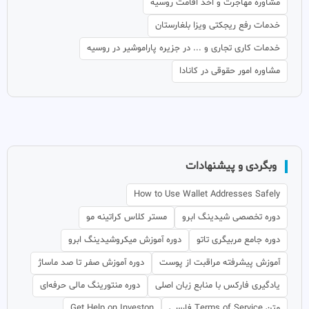
مشاوره مهاجرت و اخذ اقامت روسیه
خدمات رفع ریجکتی ویزا بلغارستان
خدمات کاری تجاری و ... در جزیره پاراموشیر در روسیه
مشاوره امور حقوقی در کانادا
وبگردی و پیشنهادات
How to Use Wallet Addresses Safely
دوره تخصصی شیدینگ ابرو
مستر کلاس کراتینه مو
دوره جامع مربیگری تاتو
دوره آموزش میکروشیدینگ ابرو
آموزش پیشرفته مراقبت از پوست
دوره آموزش صفر تا صد ماساژ
یادگیری فارکس با منابع زبان اصلی
دوره منتورینگ مالی حرفه‌ای
متن Terms of Service فارسی
Get Help on Investon