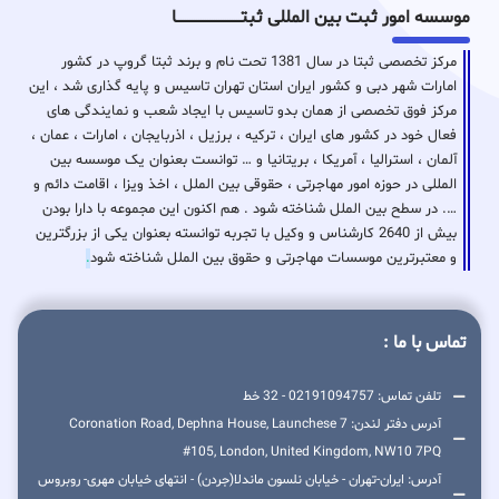
موسسه امور ثبت بین المللی ثبتـــــــــــــــــــــــــــــا
مرکز تخصصی ثبتا در سال 1381 تحت نام و برند ثبتا گروپ در کشور
امارات شهر دبی و کشور ایران استان تهران تاسیس و پایه گذاری شد ، این
مرکز فوق تخصصی از همان بدو تاسیس با ایجاد شعب و نمایندگی های
فعال خود در کشور های ایران ، ترکیه ، برزیل ، اذربایجان ، امارات ، عمان ،
آلمان ، استرالیا ، آمریکا ، بریتانیا و … توانست بعنوان یک موسسه بین
المللی در حوزه امور مهاجرتی ، حقوقی بین الملل ، اخذ ویزا ، اقامت دائم و
…. در سطح بین الملل شناخته شود . هم اکنون این مجموعه با دارا بودن
بیش از 2640 کارشناس و وکیل با تجربه توانسته بعنوان یکی از بزرگترین
و معتبرترین موسسات مهاجرتی و حقوق بین الملل شناخته شود
.
تماس با ما :
تلفن تماس: 02191094757 - 32 خط
آدرس دفتر لندن: 7 Coronation Road, Dephna House, Launchese
#105, London, United Kingdom, NW10 7PQ
آدرس: ایران-تهران - خیابان نلسون ماندلا(جردن) - انتهای خیابان مهری- روبروس