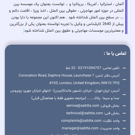
آلمان ، استرالیا ، آمریکا ، بریتانیا و … توانست بعنوان یک موسسه بین
المللی در حوزه امور مهاجرتی ، حقوقی بین الملل ، اخذ ویزا ، اقامت دائم و
…. در سطح بین الملل شناخته شود . هم اکنون این مجموعه با دارا بودن
بیش از 2640 کارشناس و وکیل با تجربه توانسته بعنوان یکی از بزرگترین
و معتبرترین موسسات مهاجرتی و حقوق بین الملل شناخته شود
.
تماس با ما :
تلفن تماس: 02191094757 - 32 خط
آدرس دفتر لندن: 7 Coronation Road, Dephna House, Launchese
#105, London, United Kingdom, NW10 7PQ
آدرس: ایران-تهران - خیابان نلسون ماندلا(جردن) - انتهای خیابان مهری- روبروس
صدا و سیما - پلاک ...... (مراجعه حضوری فقط با هماهنگی قبلی)
بخش فروش: service@sabtta.com
بخش فنی: technical@sabtta.com
واحد نظارت: complaints@sabtta.com
واحد مدیریت: manager@sabtta.com