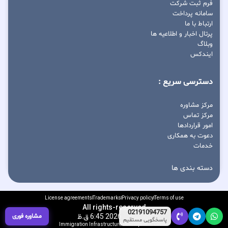
فرم ثبت شرکت
سامانه پرداخت
ارتباط با ما
پرتال اخبار و اطلاعیه ها
وبلاگ
ایندکس
دسترسی سریع :
مرکز مشاوره
مرکز تماس
امور قراردادها
دعوت به همکاری
خدمات
دسته بندی ها
License agreements
Trademarks
Privacy policy
Terms of use
All rights-reserved
02191094757
آگوست 7, 2026 6:45 ق.ظ
مشاوره فوری
پاسخگویی مستقیم
Immigration Infrastructure Development Center