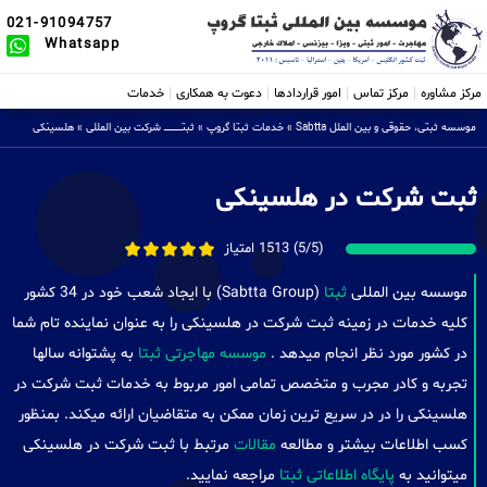
021-91094757
Whatsapp
مرکز مشاوره
مرکز تماس
امور قراردادها
دعوت به همکاری
خدمات
موسسه ثبتی، حقوقی و بین الملل Sabtta
»
خدمات ثبتا گروپ
»
ثبتــــــــــــــــ شرکت بین المللی
»
هلسینکی
ثبت شرکت در هلسینکی
(5/5) 1513 امتیاز
موسسه بین المللی
ثبتا
(Sabtta Group) با ایجاد شعب خود در 34 کشور
کلیه خدمات در زمینه ثبت شرکت در هلسینکی را به عنوان نماینده تام شما
در کشور مورد نظر انجام میدهد .
موسسه مهاجرتی ثبتا
به پشتوانه سالها
تجربه و کادر مجرب و متخصص تمامی امور مربوط به خدمات ثبت شرکت در
هلسینکی را در در سریع ترین زمان ممکن به متقاضیان ارائه میکند. بمنظور
کسب اطلاعات بیشتر و مطالعه
مقالات
مرتبط با ثبت شرکت در هلسینکی
میتوانید به
پایگاه اطلاعاتی ثبتا
مراجعه نمایید.