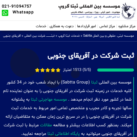
021-91094757
Whatsapp
مرکز مشاوره
مرکز تماس
امور قراردادها
دعوت به همکاری
خدمات
موسسه ثبتی، حقوقی و بین الملل Sabtta
»
خدمات ثبتا گروپ
»
ثبتــــــــــــــــ شرکت بین المللی
»
آفریقای جنوبی
ثبت شرکت در آفریقای جنوبی
(5/5) 1513 امتیاز
موسسه بین المللی
ثبتا
(Sabtta Group) با ایجاد شعب خود در 34 کشور
کلیه خدمات در زمینه ثبت شرکت در آفریقای جنوبی را به عنوان نماینده تام
شما در کشور مورد نظر انجام میدهد .
موسسه مهاجرتی ثبتا
به پشتوانه
سالها تجربه و کادر مجرب و متخصص تمامی امور مربوط به خدمات ثبت
شرکت در آفریقای جنوبی را در در سریع ترین زمان ممکن به متقاضیان ارائه
میکند. بمنظور کسب اطلاعات بیشتر و مطالعه
مقالات
مرتبط با ثبت شرکت
در آفریقای جنوبی میتوانید به
پایگاه اطلاعاتی ثبتا
مراجعه نمایید.