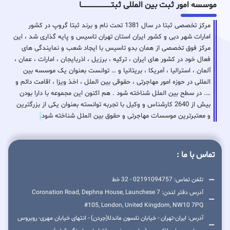
موسسه امور ثبت بین المللی ثبتـــــــــــــــــــــــــــــا
مرکز تخصصی ثبتا در سال 1381 تحت نام و برند ثبتا گروپ در کشور
امارات شهر دبی و کشور ایران استان تهران تاسیس و پایه گذاری شد ، این
مرکز فوق تخصصی از همان بدو تاسیس با ایجاد شعب و نمایندگی های
فعال خود در کشور های ایران ، ترکیه ، برزیل ، اذربایجان ، امارات ، عمان ،
آلمان ، استرالیا ، آمریکا ، بریتانیا و … توانست بعنوان یک موسسه بین
المللی در حوزه امور مهاجرتی ، حقوقی بین الملل ، اخذ ویزا ، اقامت دائم و
…. در سطح بین الملل شناخته شود . هم اکنون این مجموعه با دارا بودن
بیش از 2640 کارشناس و وکیل با تجربه توانسته بعنوان یکی از بزرگترین
و معتبرترین موسسات مهاجرتی و حقوق بین الملل شناخته شود
.
تماس با ما :
تلفن تماس: 02191094757 - 32 خط
آدرس دفتر لندن: 7 Coronation Road, Dephna House, Launchese
#105, London, United Kingdom, NW10 7PQ
آدرس: ایران-تهران - خیابان نلسون ماندلا(جردن) - انتهای خیابان مهری- روبروس