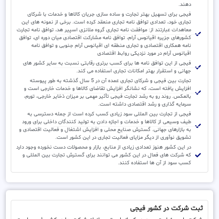
دهند.
فیجی برای تسهیل بهتر تجارت و ساده سازی جریان کالاها و خدمات با شرکای
تجاری خود، تعدادی توافق نامه تجاری منعقد کرده است. برخی از نمونه های این
معاهدات عبارتند از: موافقت نامه تجاری گروه ملانزی اسپیر هد، توافق نامه تجارت
کشورهای جزیره اقیانوس آرام، توافق نامه مشارکت اقتصادی میان دوره ای، توافق
نامه همکاری اقتصادی و تجاری منطقه ای اقیانوس آرام جنوبی و توافق نامه
اقیانوس آرام در مورد نزدیکی روابط اقتصادی
فیجی از این توافق نامه ها برای کسب برتری رقابتی نسبت به سایر کشور های
جهانی و استقرار بهتر امکانات تجاری استفاده می کند.
تجارت بین فیجی و شرکای تجاری عمده آن در 5 سال گذشته به طور پیوسته
افزایش یافته است، که نشانگر افزایش تقاضای کالاها و خدمات خارجی است و
بالعکس. روند رو به رشد تجارت فیجی تأثیر مهمی بر میزان ذخایر خارجی، تورم،
سرمایه گذاری و رشد اقتصادی داشته است.
فیجی از تجارت بین المللی سود زیادی کسب کرده است از جمله دسترسی به
طیف وسیعی از کالاها و خدمات و اجازه دادن به تولید کنندگان داخلی برای ورود
به بازارهای جهانی. گسترش صنایع محلی و افزایش اشتغال و فعالیت اقتصادی و
تشویق نوآوری از دیگر مزایای فعالیت تجاری در این کشور است.
در این کشور هنوز تعدادی زیادی از منابع، بازار و محصولات دست نخورده وجود دارد
که شرکت های فعال در این کشور می توانند برای گسترش تجارت بین المللی و
کسب سود از آن ها استفاده کنند.
ثبت شرکت در کشور فیجی