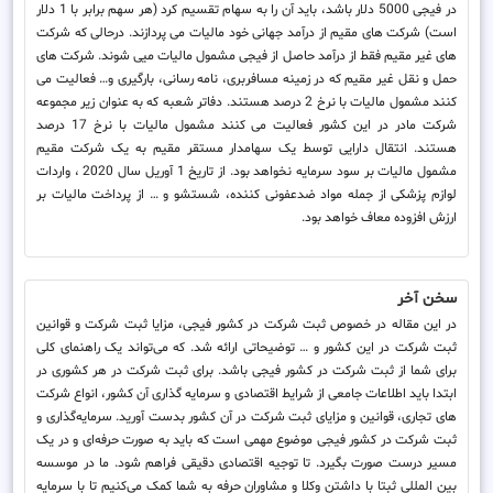
در فیجی 5000 دلار باشد، باید آن را به سهام تقسیم کرد (هر سهم برابر با 1 دلار
است) شرکت های مقیم از درآمد جهانی خود مالیات می پردازند. درحالی که شرکت
های غیر مقیم فقط از درآمد حاصل از فیجی مشمول مالیات میی شوند. شرکت های
حمل و نقل غیر مقیم که در زمینه مسافربری، نامه رسانی، بارگیری و… فعالیت می
کنند مشمول مالیات با نرخ 2 درصد هستند. دفاتر شعبه که به عنوان زیر مجموعه
شرکت مادر در این کشور فعالیت می کنند مشمول مالیات با نرخ 17 درصد
هستند. انتقال دارایی توسط یک سهامدار مستقر مقیم به یک شرکت مقیم
مشمول مالیات بر سود سرمایه نخواهد بود. از تاریخ 1 آوریل سال 2020 ، واردات
لوازم پزشکی از جمله مواد ضدعفونی کننده، شستشو و … از پرداخت مالیات بر
ارزش افزوده معاف خواهد بود.
سخن آخر
در این مقاله در خصوص ثبت شرکت در کشور فیجی، مزایا ثبت شرکت و قوانین
ثبت شرکت در این کشور و … توضیحاتی ارائه شد. که می‌تواند یک راهنمای کلی
برای شما از ثبت شرکت در کشور فیجی باشد. برای ثبت شرکت در هر کشوری در
ابتدا باید اطلاعات جامعی از شرایط اقتصادی و سرمایه گذاری آن کشور، انواع شرکت
های تجاری، قوانین و مزایای ثبت شرکت در آن کشور بدست آورید. سرمایه‌گذاری و
ثبت شرکت در کشور فیجی موضوع مهمی است که باید به صورت حرفه‌ای و در یک
مسیر درست صورت بگیرد. تا توجیه اقتصادی دقیقی فراهم شود. ما در موسسه
بین المللی ثبتا با داشتن وکلا و مشاوران حرفه به شما کمک می‌کنیم تا با سرمایه