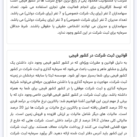
شرکت با مسئولیت محدود یکی از رایج ترین انواع شرکت ها در کشور فیجی است
که توسط کارآفرینان برای انجام فعالیت های تجاری استفاده می شود. تعداد
سهامداران 2 نفر (برای یک شرکت خصوصی) و 7 نفر (برای شرکت دولتی) می باشد.
تعداد مدیران 2 نفر (برای شرکت خصوصی) و 3 نفر (برای یشرکت دولتی) می باشد.
سهامداران و مدیران می توانند اشخاص حقیقی یا حقوقی باشند. شرط حداقل
سرمایه برای ثبت شرکت در این کشور وجود ندارد.
قوانین ثبت شرکت در کشور فیجی
به دلیل قوانین و مقررات ویژه‌ای که در کشور کشور فیجی وجود دارد داشتن یک
وکیل و مشاور ماهر و مجرب باعث می‌شود که سرمایه گذاری و ثبت شرکت در کشور
کشور فیجی برای شما بسیار سود آور شود. موسسه ثبتا با سابقه درخشان در زمینه
ثبت شرکت، مهاجرت و سرمایه گذاری و با داشتن مشاورین حرفه‌ای می‌تواند شرایط
سرمایه گذاری و ثبت شرکت موفقی را در کشور کشور فیجی برای شما به همراه
داشته باشد. برای ثبت شرکت در کشور کشور فیجی قوانین خاصی وجود دارد که با
برخی از مهم ترین این قوانین آشنا خواهیم شد: بالاترین نرخ مالیات بر درآمد فردی
به 20 درصد کاهش یافته است و بالاترین نرخ مالیات بر شرکت ها نیز 20 درصد
است. مالیات های دیگر شامل مالیات بر ارزش افزوده و فروش زمین است. بار
مالیاتی کلی معادل 24.2 درصد از کل درآمد داخلی است. شرکت هایی که خارج از
حوزه قضایی فعالیت می کنند از پرداخت مالیات معاف هستند. برای ثبت شرکت
در این کشور باید آدرس دفتر ثبت شده ارائه دهید. اگر برآورد سرمایه ثبت شرکت