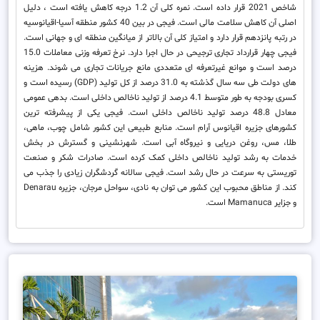
شاخص 2021 قرار داده است. نمره کلی آن 1.2 درجه کاهش یافته است ، دلیل
اصلی آن کاهش سلامت مالی است. فیجی در بین 40 کشور منطقه آسیا-اقیانوسیه
در رتبه پانزدهم قرار دارد و امتیاز کلی آن بالاتر از میانگین منطقه ای و جهانی است.
فیجی چهار قرارداد تجاری ترجیحی در حال اجرا دارد. نرخ تعرفه وزنی معاملات 15.0
درصد است و موانع غیرتعرفه ای متعددی مانع جریانات تجاری می شوند. هزینه
های دولت طی سه سال گذشته به 31.0 درصد از کل تولید (GDP) رسیده است و
کسری بودجه به طور متوسط ​​4.1 درصد از تولید ناخالص داخلی است. بدهی عمومی
معادل 48.8 درصد تولید ناخالص داخلی است. فیجی یکی از پیشرفته ترین
کشورهای جزیره اقیانوس آرام است. منابع طبیعی این کشور شامل چوب، ماهی،
طلا، مس، روغن دریایی و نیروگاه آبی است. شهرنشینی و گسترش در بخش
خدمات به رشد تولید ناخالص داخلی کمک کرده است. صادرات شکر و صنعت
توریستی به سرعت در حال رشد است. فیجی سالانه گردشگران زیادی را جذب می
کند. از مناطق محبوب این کشور می توان به نادی، سواحل مرجان، جزیره Denarau
و جزایر Mamanuca است.