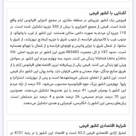
آشنایی با کشور فیجی
فیچجی یک کشور جزیره‌ای در منطقه ملانزی در مجمع الجزایر اقیانوس آرام واقع
شده است. فیجی از مجمع الجزایری با بیش از 330 جزیره تشکیل شده است. در
110 جزیره آن مردم به صورت دائمی ساکن هستند. این کشور از غرب با وانوآتو، از
جنوب غرب با کالدونیای فرانسه، از جنوب شرق با جزیره کرمادچ نیوزیلند، از شرق با
ساموآ، از شمال شرق با جزایر والیس و فوتونای فرانسه و از شمال با تووالو همسایه
است. حدود 87٪ از کل جمعیت 883483 نفری این کشور در دو جزیره اصلی Viti
Levu و Vanua Levu زندگی می کنند. حدود سه چهارم مردم این کشور در سواحل
ویتی لوو زندگی می کنند. فیجی یکی از پیشرفته ترین اقتصادهای اقیانوس آرام را از
طریق منابع جنگل، مواد معدنی و ماهی فراوان دارد. واحد پولی این کشور دلار فیجی
است. این کشور از اعضای جنبش غیرمتعهدها است و پس از نیوزیلند، استرالیا و
پاپوآ چهارمین کشور بزرگ حوزه اقیانوسیه محسوب می‌شود. 53 درصد از نژاد مردم
این کشور را بومیان فیجی، 41 درصد را نیز هندی‌ها تشکیل می‌دهند. همچنین
دین 70 درصد مردم مسیحی، 26 درصد هندو و 4 درصد نیز مسلمان است.
زبان‌های رسمی این کشور را، انگلیسی، فیجیایی و هندی تشکیل می‌دهند.
شرایط اقتصادی کشور فیجی
امتیاز آزادی اقتصادی فیجی 62.2 است و اقتصاد این کشور را در رتبه 8721 در