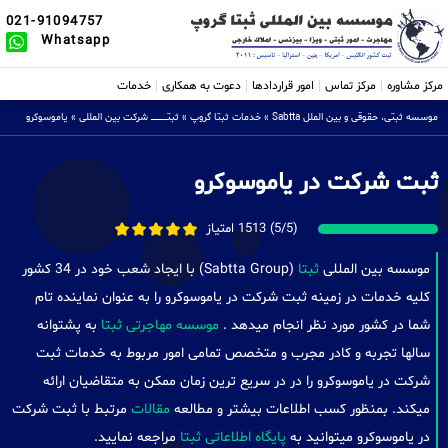
021-91094757
Whatsapp
مرکز مشاوره
مرکز تماس
امور قراردادها
دعوت به همکاری
خدمات
موسسه ثبتی، حقوقی و بین الملل Sabtta
»
خدمات ثبتا گروپ
»
ثبتــــــــــــــــ شرکت بین المللی
»
یاموسوکرو
ثبت شرکت در یاموسوکرو
(5/5) 1513 امتیاز
موسسه بین المللی
ثبتا
(Sabtta Group) با ایجاد شعب خود در 34 کشور
کلیه خدمات در زمینه ثبت شرکت در یاموسوکرو را به عنوان نماینده تام
شما در کشور مورد نظر انجام میدهد .
موسسه مهاجرتی ثبتا
به پشتوانه
سالها تجربه و کادر مجرب و متخصص تمامی امور مربوط به خدمات ثبت
شرکت در یاموسوکرو را در در سریع ترین زمان ممکن به متقاضیان ارائه
میکند. بمنظور کسب اطلاعات بیشتر و مطالعه
مقالات
مرتبط با ثبت شرکت
در یاموسوکرو میتوانید به
پایگاه اطلاعاتی ثبتا
مراجعه نمایید.