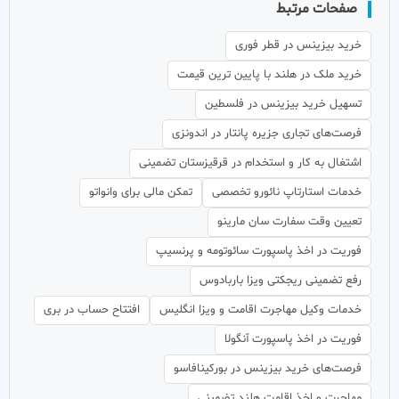
صفحات مرتبط
خرید بیزینس در قطر فوری
خرید ملک در هلند با پایین ترین قیمت
تسهیل خرید بیزینس در فلسطین
فرصت‌های تجاری جزیره پانتار در اندونزی
اشتغال به کار و استخدام در قرقیزستان تضمینی
خدمات استارتاپ نائورو تخصصی
تمکن مالی برای وانواتو
تعیین وقت سفارت سان مارینو
فوریت در اخذ پاسپورت سائوتومه و پرنسیپ
رفع تضمینی ریجکتی ویزا باربادوس
خدمات وکیل مهاجرت اقامت و ویزا انگلیس
افتتاح حساب در بری
فوریت در اخذ پاسپورت آنگولا
فرصت‌های خرید بیزینس در بورکینافاسو
مهاجرت و اخذ اقامت هلند تضمینی