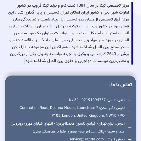
مرکز تخصصی ثبتا در سال 1381 تحت نام و برند ثبتا گروپ در کشور
امارات شهر دبی و کشور ایران استان تهران تاسیس و پایه گذاری شد ، این
مرکز فوق تخصصی از همان بدو تاسیس با ایجاد شعب و نمایندگی های
فعال خود در کشور های ایران ، ترکیه ، برزیل ، اذربایجان ، امارات ، عمان ،
آلمان ، استرالیا ، آمریکا ، بریتانیا و … توانست بعنوان یک موسسه بین
المللی در حوزه امور مهاجرتی ، حقوقی بین الملل ، اخذ ویزا ، اقامت دائم و
…. در سطح بین الملل شناخته شود . هم اکنون این مجموعه با دارا بودن
بیش از 2640 کارشناس و وکیل با تجربه توانسته بعنوان یکی از بزرگترین
و معتبرترین موسسات مهاجرتی و حقوق بین الملل شناخته شود
.
تماس با ما :
تلفن تماس: 02191094757 - 32 خط
آدرس دفتر لندن: 7 Coronation Road, Dephna House, Launchese
#105, London, United Kingdom, NW10 7PQ
آدرس: ایران-تهران - خیابان نلسون ماندلا(جردن) - انتهای خیابان مهری- روبروس
صدا و سیما - پلاک ...... (مراجعه حضوری فقط با هماهنگی قبلی)
بخش فروش: service@sabtta.com