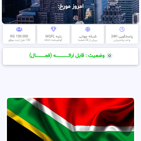
امروز مورخ:
پاسخگویی 24H
شبکه جهانی
رتبه MQFL
130.000 RG
واحد پشتیبانی
بیش از 34 شعبه
گواهینامه cess
130 هزار ثبت موفق
وضعیت : قابل ارائــــــــــــــــــــه (فعـــــــــــــــال)