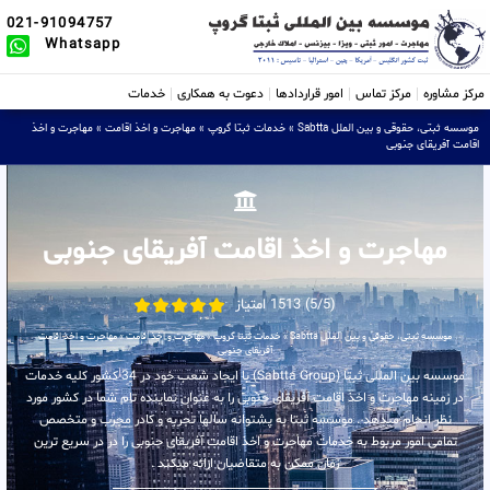
021-91094757
Whatsapp
مرکز مشاوره
مرکز تماس
امور قراردادها
دعوت به همکاری
خدمات
موسسه ثبتی، حقوقی و بین الملل Sabtta
»
خدمات ثبتا گروپ
»
مهاجرت و اخذ اقامت
»
مهاجرت و اخذ
اقامت آفریقای جنوبی
مهاجرت و اخذ اقامت آفریقای جنوبی
(5/5) 1513 امتیاز
موسسه ثبتی، حقوقی و بین الملل Sabtta
»
خدمات ثبتا گروپ
»
مهاجرت و اخذ اقامت
»
مهاجرت و اخذ اقامت
آفریقای جنوبی
موسسه بین المللی ثبتا (Sabtta Group) با ایجاد شعب خود در 34 کشور کلیه خدمات
در زمینه مهاجرت و اخذ اقامت آفریقای جنوبی را به عنوان نماینده تام شما در کشور مورد
نظر انجام میدهد . موسسه ثبتا به پشتوانه سالها تجربه و کادر مجرب و متخصص
تمامی امور مربوط به خدمات مهاجرت و اخذ اقامت آفریقای جنوبی را در در سریع ترین
زمان ممکن به متقاضیان ارائه میکند .