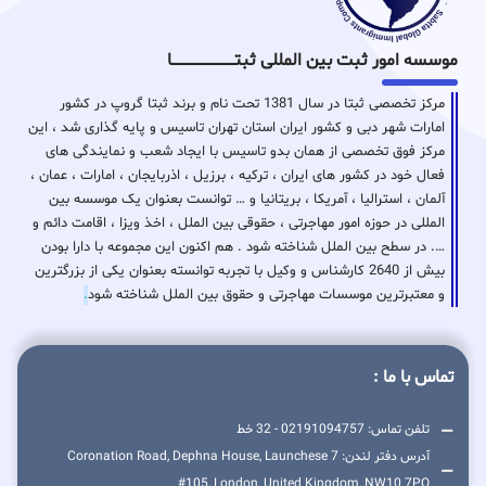
موسسه امور ثبت بین المللی ثبتـــــــــــــــــــــــــــــا
مرکز تخصصی ثبتا در سال 1381 تحت نام و برند ثبتا گروپ در کشور
امارات شهر دبی و کشور ایران استان تهران تاسیس و پایه گذاری شد ، این
مرکز فوق تخصصی از همان بدو تاسیس با ایجاد شعب و نمایندگی های
فعال خود در کشور های ایران ، ترکیه ، برزیل ، اذربایجان ، امارات ، عمان ،
آلمان ، استرالیا ، آمریکا ، بریتانیا و … توانست بعنوان یک موسسه بین
المللی در حوزه امور مهاجرتی ، حقوقی بین الملل ، اخذ ویزا ، اقامت دائم و
…. در سطح بین الملل شناخته شود . هم اکنون این مجموعه با دارا بودن
بیش از 2640 کارشناس و وکیل با تجربه توانسته بعنوان یکی از بزرگترین
و معتبرترین موسسات مهاجرتی و حقوق بین الملل شناخته شود
.
تماس با ما :
تلفن تماس: 02191094757 - 32 خط
آدرس دفتر لندن: 7 Coronation Road, Dephna House, Launchese
#105, London, United Kingdom, NW10 7PQ