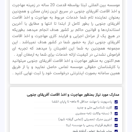
موسسه بین المللی ثبتا بواسطه قدمت 20 ساله در زمینه مهاجرت
و اخذ اقامت آفریقای جنوبی در سریع ترین زمان ممکن و همچنین
بعنوان نماینده تام شما خدمات مربوط به مهاجرت و اخذ اقامت
آفریقای جنوبی را بطور کامل از ابتدا تا انتها و مطابق با آخرین
استانداردها و قوانین حاکم بر کشور هدف انجام میدهد بطوریکه
در هیچ یک از مراحل اجرایی و فرایند کاری مهاجرت و اخذ اقامت
آفریقای جنوبی نیاز به حضور شما در کشور هدف نمیباشد . این
مجموعه همچنین به شما این اطمینان را میدهد که تجربه ای
فراموش نشدنی در کیفیت ارائه خدمات برای شما به ارمغان آورد .
هم اکنون به منظور مهاجرت و اخذ اقامت آفریقای جنوبی میتوانید
با کارشناسان حقوقی موسسه تماس حاصل نمایید و یا از طریق
همین سامانه بصورت اینترنتی درخواست خود را ثبت نهایی کنید .
مدارک مورد نیاز بمنظور مهاجرت و اخذ اقامت آفریقای جنوبی
پاسپورت با مهلت حداقل 6 ماهه تا پایان انقضا
کارت شناسایی ملی و جدید
3 نسخه وکالت نامه محضری
آخرین مدرک تحصیلی (تماس گرفته شود)
تنظیم قرارداد رسمی با موسسه ثبتا
سایر شرایط: تماس گرفته شود