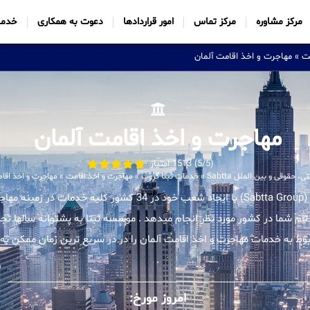
مرکز مشاوره
مرکز تماس
امور قراردادها
دعوت به همکاری
خدما
ت
»
مهاجرت و اخذ اقامت آلمان
مهاجرت و اخذ اقامت آلمان
(5/5) 1513 امتیاز
 حقوقی و بین الملل Sabtta
»
خدمات ثبتا گروپ
»
مهاجرت و اخذ اقامت
»
مهاجرت و اخذ اقام
موسسه بین المللی ثبتا (Sabtta Group) با ایجاد شعب خود در 34 کشور ک
 تام شما در کشور مورد نظر انجام میدهد . موسسه ثبتا به پشتوانه سالها تجر
 به خدمات مهاجرت و اخذ اقامت آلمان را در در سریع ترین زمان ممکن به م
.
امروز مورخ: