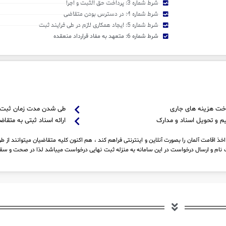
شرط شماره 3: پرداخت حق الثبت و اجرا
شرط شماره 4: در دسترس بودن متقاضی
شرط شماره 5: ایجاد همکاری لازم در طی فرایند ثبت
شرط شماره 6: متعهد به مفاد قرارداد منعقده
خت هزینه های جاری
طی شدن مدت زمان ثبت
م و تحویل اسناد و مدارک
ارائه اسناد ثبتی به متقاض
ذ اقامت آلمان را بصورت آنلاین و اینترنتی فراهم کند ، هم اکنون کلیه متقاضیان میتوانند از ط
نام و ارسال درخواست در این سامانه به منزله ثبت نهایی درخواست میباشد لذا در صحت و سقم