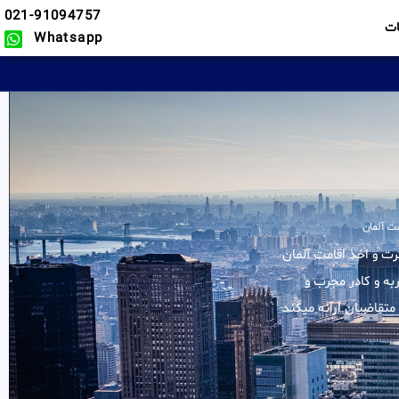
021-91094757
ت
Whatsapp
ت آلمان
لیه خدمات در زمینه مهاجرت و اخذ اقامت آلمان
به و کادر مجرب و
تقاضیان ارائه میکند