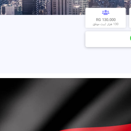
130.000 RG
130 هزار ثبت موفق