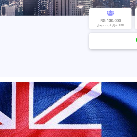
130.000 RG
130 هزار ثبت موفق