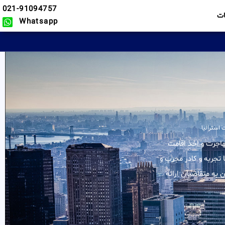
021-91094757
ت
Whatsapp
 استرالیا
 کلیه خدمات در زمینه مهاجرت و اخذ اقامت
 تجربه و کادر مجرب و
 به متقاضیان ارائه