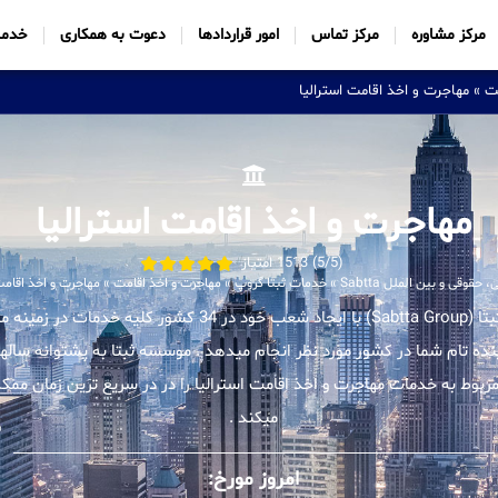
مرکز مشاوره
مرکز تماس
امور قراردادها
دعوت به همکاری
خدما
ت
»
مهاجرت و اخذ اقامت استرالیا
مهاجرت و اخذ اقامت استرالیا
(5/5) 1513 امتیاز
قوقی و بین الملل Sabtta
»
خدمات ثبتا گروپ
»
مهاجرت و اخذ اقامت
»
مهاجرت و اخذ اقامت
موسسه بین المللی ثبتا (Sabtta Group) با ایجاد شعب خود در 34 کشور
اینده تام شما در کشور مورد نظر انجام میدهد . موسسه ثبتا به پشتوانه سالها
وط به خدمات مهاجرت و اخذ اقامت استرالیا را در در سریع ترین زمان ممکن
میکند .
امروز مورخ: