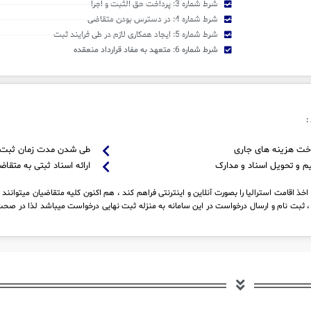
شرط شماره 3: پرداخت حق الثبت و اجرا
شرط شماره 4: در دسترس بودن متقاضی
شرط شماره 5: ایجاد همکاری لازم در طی فرایند ثبت
شرط شماره 6: متعهد به مفاد قرارداد منعقده
:
خت هزینه های جاری
طی شدن مدت زمان ثبت
م و تحویل اسناد و مدارک
ارائه اسناد ثبتی به متقاض
ذ اقامت استرالیا را بصورت آنلاین و اینترنتی فراهم کند ، هم اکنون کلیه متقاضیان میتوانند 
 ثبت نام و ارسال درخواست در این سامانه به منزله ثبت نهایی درخواست میباشد لذا در صحت