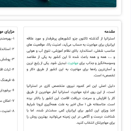
مقدمه
مزایای مه
استرالیا از گذشته تاکنون جزو کشورهای پرطرفدار و مورد علاقه
۱- بهره‌مندی از رفاه مالی و درآمد بالا
ایرانیان برای مهاجرت به حساب می‌آید، امنیت بالا، موقعیت های
۲- استانداردهای بالای نظام آموزشی
مناسب شغلی، استاندارد بالای نظام آموزشی، تنوع آب‌ و هوایی
و …، همه و همه باعث شده تا این کشور به یکی از مقاصد
۳- پوشش درمانی گسترده دولتی
وسوسه‌انگیز و جذاب برای
مهاجرت
تبدیل شود. یکی از رایج ترین
و آسان‌ترین راه‌ها برای مهاجرت به این کشور از طریق «کار و
۴- ثبات اقتصادی و داشتن امنیت شغلی
تخصص» است.
۵- فرهنگ مهاجرپذیر و عدم وجود روحیه نژادپرستی
دلیل اصلی این امر کمبود نیروی متخصص کاری در استرالیا
۶- برخورداری از مناظر طبیعی و پوشش جانوری متنوع
است، از این روی
اداره مهاجرت استرالیا آمار مهاجرین از طریق
کار را
افزایش و سرعت دریافت اقامت این کشور را بالاتر برده
۷- امکان سفر بدون ویزا به سایر کشورها
ا
ست
. متاسفانه طی ۱ سال اخیر به علت همه‌گیری کرونا شرایط
اخذ ویزای این کشور برای ایرانیان کمی سخت‌‌تر شده، اما با
۸- امنیت بالا
شناخت درست و آگاهی در این زمینه می‌توانید بهترین روش را
برای مهاجرتتان انتخاب کنید.