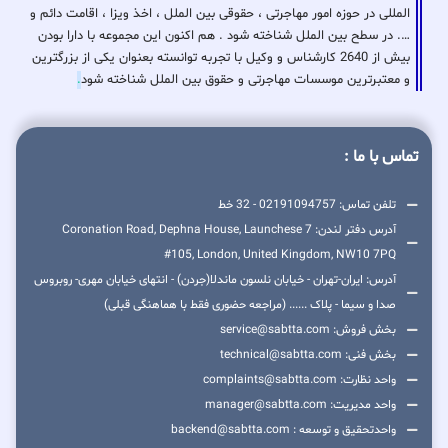
المللی در حوزه امور مهاجرتی ، حقوقی بین الملل ، اخذ ویزا ، اقامت دائم و
…. در سطح بین الملل شناخته شود . هم اکنون این مجموعه با دارا بودن
بیش از 2640 کارشناس و وکیل با تجربه توانسته بعنوان یکی از بزرگترین
و معتبرترین موسسات مهاجرتی و حقوق بین الملل شناخته شود
.
تماس با ما :
تلفن تماس: 02191094757 - 32 خط
آدرس دفتر لندن: 7 Coronation Road, Dephna House, Launchese
#105, London, United Kingdom, NW10 7PQ
آدرس: ایران-تهران - خیابان نلسون ماندلا(جردن) - انتهای خیابان مهری- روبروس
صدا و سیما - پلاک ...... (مراجعه حضوری فقط با هماهنگی قبلی)
بخش فروش: service@sabtta.com
بخش فنی: technical@sabtta.com
واحد نظارت: complaints@sabtta.com
واحد مدیریت: manager@sabtta.com
واحدتحقیق و توسعه : backend@sabtta.com