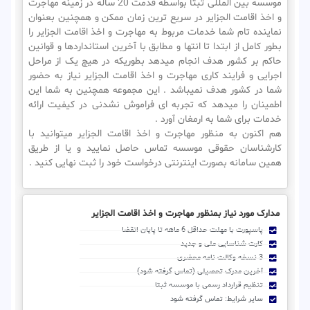
موسسه بین المللی ثبتا بواسطه قدمت 20 ساله در زمینه مهاجرت
و اخذ اقامت الجزایر در سریع ترین زمان ممکن و همچنین بعنوان
نماینده تام شما خدمات مربوط به مهاجرت و اخذ اقامت الجزایر را
بطور کامل از ابتدا تا انتها و مطابق با آخرین استانداردها و قوانین
حاکم بر کشور هدف انجام میدهد بطوریکه در هیچ یک از مراحل
اجرایی و فرایند کاری مهاجرت و اخذ اقامت الجزایر نیاز به حضور
شما در کشور هدف نمیباشد . این مجموعه همچنین به شما این
اطمینان را میدهد که تجربه ای فراموش نشدنی در کیفیت ارائه
خدمات برای شما به ارمغان آورد .
هم اکنون به منظور مهاجرت و اخذ اقامت الجزایر میتوانید با
کارشناسان حقوقی موسسه تماس حاصل نمایید و یا از طریق
همین سامانه بصورت اینترنتی درخواست خود را ثبت نهایی کنید .
مدارک مورد نیاز بمنظور مهاجرت و اخذ اقامت الجزایر
پاسپورت با مهلت حداقل 6 ماهه تا پایان انقضا
کارت شناسایی ملی و جدید
3 نسخه وکالت نامه محضری
آخرین مدرک تحصیلی (تماس گرفته شود)
تنظیم قرارداد رسمی با موسسه ثبتا
سایر شرایط: تماس گرفته شود