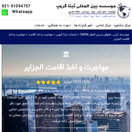
021-91094757
Whatsapp
مرکز مشاوره
مرکز تماس
امور قراردادها
دعوت به همکاری
خدمات
موسسه ثبتی، حقوقی و بین الملل Sabtta
»
خدمات ثبتا گروپ
»
مهاجرت و اخذ اقامت
»
مهاجرت و اخذ
اقامت الجزایر
مهاجرت و اخذ اقامت الجزایر
(5/5) 1513 امتیاز
موسسه ثبتی، حقوقی و بین الملل Sabtta
»
خدمات ثبتا گروپ
»
مهاجرت و اخذ اقامت
»
مهاجرت و اخذ اقامت الجزایر
موسسه بین المللی ثبتا (Sabtta Group) با ایجاد شعب خود در 34 کشور کلیه خدمات
در زمینه مهاجرت و اخذ اقامت الجزایر را به عنوان نماینده تام شما در کشور مورد نظر
انجام میدهد . موسسه ثبتا به پشتوانه سالها تجربه و کادر مجرب و متخصص تمامی
امور مربوط به خدمات مهاجرت و اخذ اقامت الجزایر را در در سریع ترین زمان ممکن به
متقاضیان ارائه میکند .