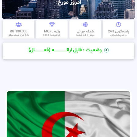
امروز مورخ:
پاسخگویی 24H
شبکه جهانی
رتبه MQFL
130.000 RG
واحد پشتیبانی
بیش از 34 شعبه
گواهینامه cess
130 هزار ثبت موفق
وضعیت : قابل ارائــــــــــــــــــــه (فعـــــــــــــــال)