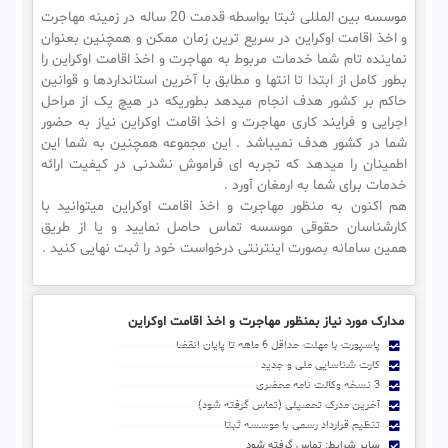
موسسه بین المللی ثبتا بواسطه قدمت 20 ساله در زمینه مهاجرت
و اخذ اقامت اوکراین در سریع ترین زمان ممکن و همچنین بعنوان
نماینده تام شما خدمات مربوط به مهاجرت و اخذ اقامت اوکراین را
بطور کامل از ابتدا تا انتها و مطابق با آخرین استانداردها و قوانین
حاکم بر کشور هدف انجام میدهد بطوریکه در هیچ یک از مراحل
اجرایی و فرایند کاری مهاجرت و اخذ اقامت اوکراین نیاز به حضور
شما در کشور هدف نمیباشد . این مجموعه همچنین به شما این
اطمینان را میدهد که تجربه ای فراموش نشدنی در کیفیت ارائه
خدمات برای شما به ارمغان آورد .
هم اکنون به منظور مهاجرت و اخذ اقامت اوکراین میتوانید با
کارشناسان حقوقی موسسه تماس حاصل نمایید و یا از طریق
همین سامانه بصورت اینترنتی درخواست خود را ثبت نهایی کنید .
مدارک مورد نیاز بمنظور مهاجرت و اخذ اقامت اوکراین
پاسپورت با مهلت حداقل 6 ماهه تا پایان انقضا
کارت شناسایی ملی و جدید
3 نسخه وکالت نامه محضری
آخرین مدرک تحصیلی (تماس گرفته شود)
تنظیم قرارداد رسمی با موسسه ثبتا
سایر شرایط: تماس گرفته شود