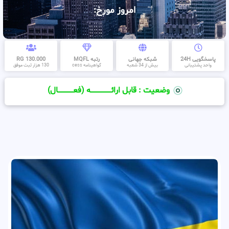
امروز مورخ:
پاسخگویی 24H
شبکه جهانی
رتبه MQFL
130.000 RG
واحد پشتیبانی
بیش از 34 شعبه
گواهینامه cess
130 هزار ثبت موفق
وضعیت : قابل ارائــــــــــــــــــــه (فعـــــــــــــــال)