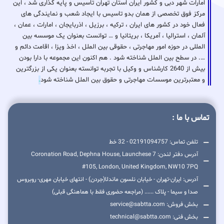
امارات شهر دبی و کشور ایران استان تهران تاسیس و پایه گذاری شد ، این
مرکز فوق تخصصی از همان بدو تاسیس با ایجاد شعب و نمایندگی های
فعال خود در کشور های ایران ، ترکیه ، برزیل ، اذربایجان ، امارات ، عمان ،
آلمان ، استرالیا ، آمریکا ، بریتانیا و … توانست بعنوان یک موسسه بین
المللی در حوزه امور مهاجرتی ، حقوقی بین الملل ، اخذ ویزا ، اقامت دائم و
…. در سطح بین الملل شناخته شود . هم اکنون این مجموعه با دارا بودن
بیش از 2640 کارشناس و وکیل با تجربه توانسته بعنوان یکی از بزرگترین
و معتبرترین موسسات مهاجرتی و حقوق بین الملل شناخته شود
.
تماس با ما :
تلفن تماس: 02191094757 - 32 خط
آدرس دفتر لندن: 7 Coronation Road, Dephna House, Launchese
#105, London, United Kingdom, NW10 7PQ
آدرس: ایران-تهران - خیابان نلسون ماندلا(جردن) - انتهای خیابان مهری- روبروس
صدا و سیما - پلاک ...... (مراجعه حضوری فقط با هماهنگی قبلی)
بخش فروش: service@sabtta.com
بخش فنی: technical@sabtta.com