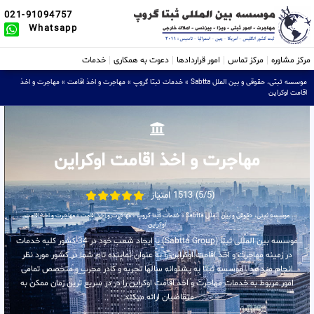
021-91094757
Whatsapp
مرکز مشاوره
مرکز تماس
امور قراردادها
دعوت به همکاری
خدمات
موسسه ثبتی، حقوقی و بین الملل Sabtta
»
خدمات ثبتا گروپ
»
مهاجرت و اخذ اقامت
»
مهاجرت و اخذ
اقامت اوکراین
مهاجرت و اخذ اقامت اوکراین
(5/5) 1513 امتیاز
موسسه ثبتی، حقوقی و بین الملل Sabtta
»
خدمات ثبتا گروپ
»
مهاجرت و اخذ اقامت
»
مهاجرت و اخذ اقامت
اوکراین
موسسه بین المللی ثبتا (Sabtta Group) با ایجاد شعب خود در 34 کشور کلیه خدمات
در زمینه مهاجرت و اخذ اقامت اوکراین را به عنوان نماینده تام شما در کشور مورد نظر
انجام میدهد . موسسه ثبتا به پشتوانه سالها تجربه و کادر مجرب و متخصص تمامی
امور مربوط به خدمات مهاجرت و اخذ اقامت اوکراین را در در سریع ترین زمان ممکن به
متقاضیان ارائه میکند .