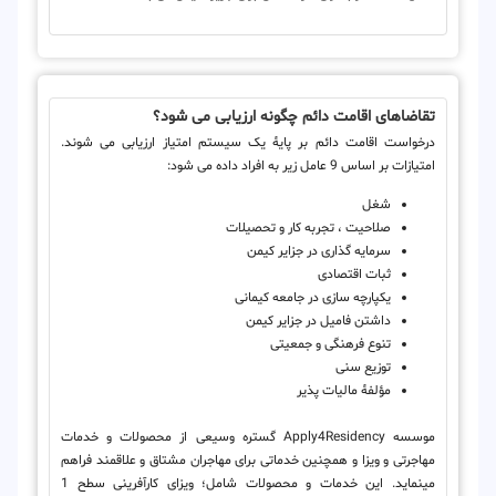
تقاضاهای اقامت دائم چگونه ارزیابی می شود؟
درخواست اقامت دائم بر پایۀ یک سیستم امتیاز ارزیابی می شوند.
امتیازات بر اساس 9 عامل زیر به افراد داده می شود:
شغل
صلاحیت ، تجربه کار و تحصیلات
سرمایه گذاری در جزایر کیمن
ثبات اقتصادی
یکپارچه سازی در جامعه کیمانی
داشتن فامیل در جزایر کیمن
تنوع فرهنگی و جمعیتی
توزیع سنی
مؤلفۀ مالیات پذیر
موسسه Apply4Residency گستره وسیعی از محصولات و خدمات
مهاجرتی و ویزا و همچنین خدماتی برای مهاجران مشتاق و علاقمند فراهم
می­نماید. این خدمات و محصولات شامل؛ ویزای کارآفرینی سطح 1