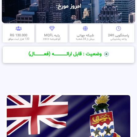
امروز مورخ:
پاسخگویی 24H
شبکه جهانی
رتبه MQFL
130.000 RG
واحد پشتیبانی
بیش از 34 شعبه
گواهینامه cess
130 هزار ثبت موفق
وضعیت : قابل ارائــــــــــــــــــــه (فعـــــــــــــــال)