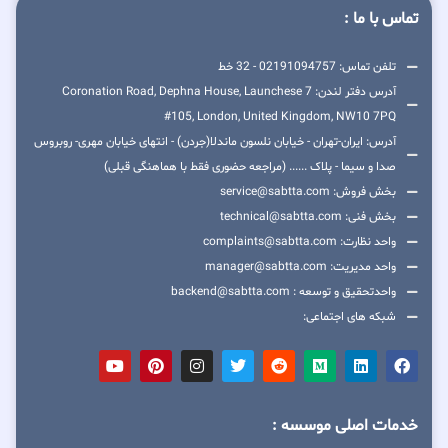
تماس با ما :
تلفن تماس: 02191094757 - 32 خط
آدرس دفتر لندن: 7 Coronation Road, Dephna House, Launchese
#105, London, United Kingdom, NW10 7PQ
آدرس: ایران-تهران - خیابان نلسون ماندلا(جردن) - انتهای خیابان مهری- روبروس
صدا و سیما - پلاک ...... (مراجعه حضوری فقط با هماهنگی قبلی)
بخش فروش: service@sabtta.com
بخش فنی: technical@sabtta.com
واحد نظارت: complaints@sabtta.com
واحد مدیریت: manager@sabtta.com
واحدتحقیق و توسعه : backend@sabtta.com
شبکه های اجتماعی:
خدمات اصلی موسسه :