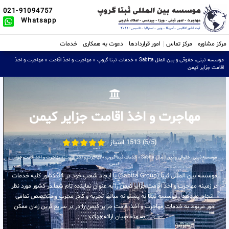
021-91094757
Whatsapp
مرکز مشاوره
مرکز تماس
امور قراردادها
دعوت به همکاری
خدمات
موسسه ثبتی، حقوقی و بین الملل Sabtta
»
خدمات ثبتا گروپ
»
مهاجرت و اخذ اقامت
»
مهاجرت و اخذ
اقامت جزایر کیمن
مهاجرت و اخذ اقامت جزایر کیمن
(5/5) 1513 امتیاز
موسسه ثبتی، حقوقی و بین الملل Sabtta
»
خدمات ثبتا گروپ
»
مهاجرت و اخذ اقامت
»
مهاجرت و اخذ اقامت جزایر
کیمن
موسسه بین المللی ثبتا (Sabtta Group) با ایجاد شعب خود در 34 کشور کلیه خدمات
در زمینه مهاجرت و اخذ اقامت جزایر کیمن را به عنوان نماینده تام شما در کشور مورد نظر
انجام میدهد . موسسه ثبتا به پشتوانه سالها تجربه و کادر مجرب و متخصص تمامی
امور مربوط به خدمات مهاجرت و اخذ اقامت جزایر کیمن را در در سریع ترین زمان ممکن
به متقاضیان ارائه میکند .