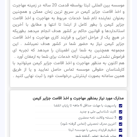
موسسه بین المللی ثبتا بواسطه قدمت 20 ساله در زمینه مهاجرت
و اخذ اقامت جزایر کیمن در سریع ترین زمان ممکن و همچنین
بعنوان نماینده تام شما خدمات مربوط به مهاجرت و اخذ اقامت
جزایر کیمن را بطور کامل از ابتدا تا انتها و مطابق با آخرین
استانداردها و قوانین حاکم بر کشور هدف انجام میدهد بطوریکه
در هیچ یک از مراحل اجرایی و فرایند کاری مهاجرت و اخذ اقامت
جزایر کیمن نیاز به حضور شما در کشور هدف نمیباشد . این
مجموعه همچنین به شما این اطمینان را میدهد که تجربه ای
فراموش نشدنی در کیفیت ارائه خدمات برای شما به ارمغان آورد .
هم اکنون به منظور مهاجرت و اخذ اقامت جزایر کیمن میتوانید با
کارشناسان حقوقی موسسه تماس حاصل نمایید و یا از طریق
همین سامانه بصورت اینترنتی درخواست خود را ثبت نهایی کنید .
مدارک مورد نیاز بمنظور مهاجرت و اخذ اقامت جزایر کیمن
پاسپورت با مهلت حداقل 6 ماهه تا پایان انقضا
کارت شناسایی ملی و جدید
3 نسخه وکالت نامه محضری
آخرین مدرک تحصیلی (تماس گرفته شود)
تنظیم قرارداد رسمی با موسسه ثبتا
سایر شرایط: تماس گرفته شود