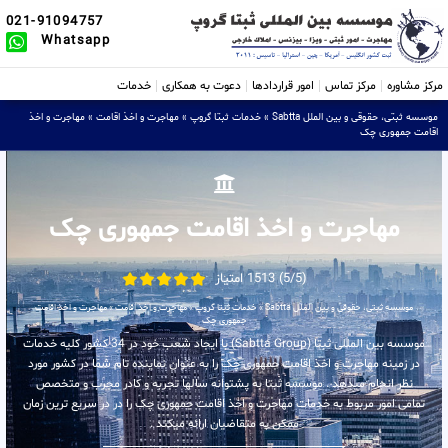
021-91094757
Whatsapp
مرکز مشاوره
مرکز تماس
امور قراردادها
دعوت به همکاری
خدمات
موسسه ثبتی، حقوقی و بین الملل Sabtta
»
خدمات ثبتا گروپ
»
مهاجرت و اخذ اقامت
»
مهاجرت و اخذ
اقامت جمهوری چک
مهاجرت و اخذ اقامت جمهوری چک
(5/5) 1513 امتیاز
موسسه ثبتی، حقوقی و بین الملل Sabtta
»
خدمات ثبتا گروپ
»
مهاجرت و اخذ اقامت
»
مهاجرت و اخذ اقامت
جمهوری چک
موسسه بین المللی ثبتا (Sabtta Group) با ایجاد شعب خود در 34 کشور کلیه خدمات
در زمینه مهاجرت و اخذ اقامت جمهوری چک را به عنوان نماینده تام شما در کشور مورد
نظر انجام میدهد . موسسه ثبتا به پشتوانه سالها تجربه و کادر مجرب و متخصص
تمامی امور مربوط به خدمات مهاجرت و اخذ اقامت جمهوری چک را در در سریع ترین زمان
ممکن به متقاضیان ارائه میکند .