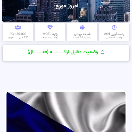
امروز مورخ:
پاسخگویی 24H
شبکه جهانی
رتبه MQFL
130.000 RG
واحد پشتیبانی
بیش از 34 شعبه
گواهینامه cess
130 هزار ثبت موفق
وضعیت : قابل ارائــــــــــــــــــــه (فعـــــــــــــــال)