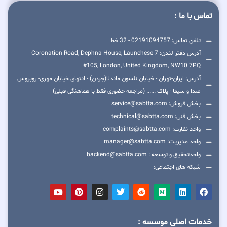
تماس با ما :
تلفن تماس: 02191094757 - 32 خط
آدرس دفتر لندن: 7 Coronation Road, Dephna House, Launchese
#105, London, United Kingdom, NW10 7PQ
آدرس: ایران-تهران - خیابان نلسون ماندلا(جردن) - انتهای خیابان مهری- روبروس
صدا و سیما - پلاک ...... (مراجعه حضوری فقط با هماهنگی قبلی)
بخش فروش: service@sabtta.com
بخش فنی: technical@sabtta.com
واحد نظارت: complaints@sabtta.com
واحد مدیریت: manager@sabtta.com
واحدتحقیق و توسعه : backend@sabtta.com
شبکه های اجتماعی:
خدمات اصلی موسسه :