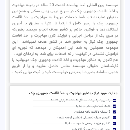
موسسه بین المللی ثبتا بواسطه قدمت 20 ساله در زمینه مهاجرت
و اخذ اقامت جمهوری چک در سریع ترین زمان ممکن و همچنین
بعنوان نماینده تام شما خدمات مربوط به مهاجرت و اخذ اقامت
جمهوری چک را بطور کامل از ابتدا تا انتها و مطابق با آخرین
استانداردها و قوانین حاکم بر کشور هدف انجام میدهد بطوریکه
در هیچ یک از مراحل اجرایی و فرایند کاری مهاجرت و اخذ اقامت
جمهوری چک نیاز به حضور شما در کشور هدف نمیباشد . این
مجموعه همچنین به شما این اطمینان را میدهد که تجربه ای
فراموش نشدنی در کیفیت ارائه خدمات برای شما به ارمغان آورد .
هم اکنون به منظور مهاجرت و اخذ اقامت جمهوری چک میتوانید با
کارشناسان حقوقی موسسه تماس حاصل نمایید و یا از طریق
همین سامانه بصورت اینترنتی درخواست خود را ثبت نهایی کنید .
مدارک مورد نیاز بمنظور مهاجرت و اخذ اقامت جمهوری چک
پاسپورت با مهلت حداقل 6 ماهه تا پایان انقضا
کارت شناسایی ملی و جدید
3 نسخه وکالت نامه محضری
آخرین مدرک تحصیلی (تماس گرفته شود)
تنظیم قرارداد رسمی با موسسه ثبتا
سایر شرایط: تماس گرفته شود