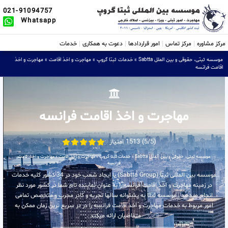
021-91094757
Whatsapp
مرکز مشاوره
مرکز تماس
امور قراردادها
دعوت به همکاری
خدمات
موسسه ثبتی، حقوقی و بین الملل Sabtta
»
خدمات ثبتا گروپ
»
مهاجرت و اخذ اقامت
»
مهاجرت و اخذ
اقامت فرانسه
مهاجرت و اخذ اقامت فرانسه
(5/5) 1513 امتیاز
موسسه ثبتی، حقوقی و بین الملل Sabtta
»
خدمات ثبتا گروپ
»
مهاجرت و اخذ اقامت
»
مهاجرت و اخذ اقامت
فرانسه
موسسه بین المللی ثبتا (Sabtta Group) با ایجاد شعب خود در 34 کشور کلیه خدمات
در زمینه مهاجرت و اخذ اقامت فرانسه را به عنوان نماینده تام شما در کشور مورد نظر
انجام میدهد . موسسه ثبتا به پشتوانه سالها تجربه و کادر مجرب و متخصص تمامی
امور مربوط به خدمات مهاجرت و اخذ اقامت فرانسه را در در سریع ترین زمان ممکن به
متقاضیان ارائه میکند .