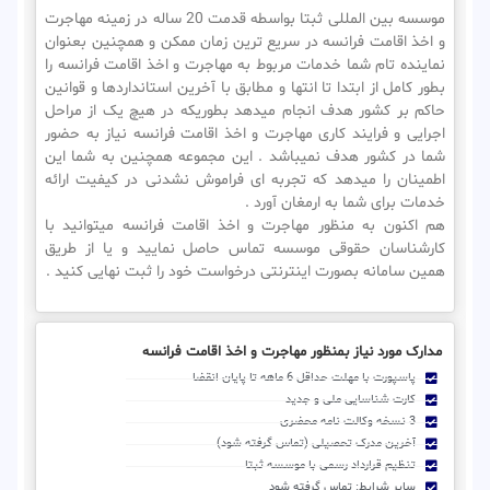
موسسه بین المللی ثبتا بواسطه قدمت 20 ساله در زمینه مهاجرت
و اخذ اقامت فرانسه در سریع ترین زمان ممکن و همچنین بعنوان
نماینده تام شما خدمات مربوط به مهاجرت و اخذ اقامت فرانسه را
بطور کامل از ابتدا تا انتها و مطابق با آخرین استانداردها و قوانین
حاکم بر کشور هدف انجام میدهد بطوریکه در هیچ یک از مراحل
اجرایی و فرایند کاری مهاجرت و اخذ اقامت فرانسه نیاز به حضور
شما در کشور هدف نمیباشد . این مجموعه همچنین به شما این
اطمینان را میدهد که تجربه ای فراموش نشدنی در کیفیت ارائه
خدمات برای شما به ارمغان آورد .
هم اکنون به منظور مهاجرت و اخذ اقامت فرانسه میتوانید با
کارشناسان حقوقی موسسه تماس حاصل نمایید و یا از طریق
همین سامانه بصورت اینترنتی درخواست خود را ثبت نهایی کنید .
مدارک مورد نیاز بمنظور مهاجرت و اخذ اقامت فرانسه
پاسپورت با مهلت حداقل 6 ماهه تا پایان انقضا
کارت شناسایی ملی و جدید
3 نسخه وکالت نامه محضری
آخرین مدرک تحصیلی (تماس گرفته شود)
تنظیم قرارداد رسمی با موسسه ثبتا
سایر شرایط: تماس گرفته شود