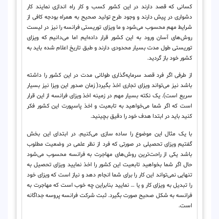
کسانی که قصد دارند در این کشور کسب و کار راه اندازی نمایند کار
دشواری در پیش دارند و وجود طرح تولید صحیح به همراه بودجه کافی از
شرایط مهم محسوب می‌شود و ما ویزای توریستی فرانسه را نیز در لیست
روش‌های آسان ورود به این کشور قرار داده‌ایم اما می‌دانیم که ویزای
توریستی طول مدت بسیار محدودی دارند و طبق تاریخ اعلام شده باید به
کشور خود باز گردید.
از طرفی اگر فرد قصد سرمایه‌گذاری طولانی مدت در این کشور را داشته
باشد نیز می‌تواند ویزای تجاری اخذ بگیرد( زمان صدور این ویزا نیز بسیار
سریع است
)
. یک نکته بسیار مهم در زمینه اخذ ویزای فرانسه از این قرار
است که اگر شما می‌خواهید به تابعیت و اخذ پاسپورت این کشور فکر
کنید باید در ابتدا هدف خود را دقیق بچینید.
با یک مثال این موضوع را ساده سازی می‌کنیم. در ابتدای این بخش
گفتیم ویزای تحصیلی در صورتی که فرد از نظر علمی در وضعیت مطلوب
باشد یکی از راحت‌ترین روش‌های مهاجرت به فرانسه محسوب می‌شود
حال اگر شما بخواهید تابعیت این کشور را اخذ نمایید ویزای تحصیل به
تنهایی نمی‌تواند این کار را برای شما انجام دهد و نیاز است که ویزای خود
را تبدیل به ویزای کار و یا … نمایید بنابراین چه خوب است که مهاجرت به
فرانسه به شکل صحیح صورت بگیرد. ثبت شرکت فرانسه پروسه جداگانه
است.