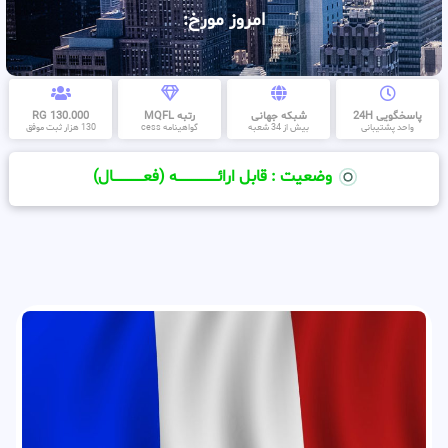
امروز مورخ:
پاسخگویی 24H
شبکه جهانی
رتبه MQFL
130.000 RG
واحد پشتیبانی
بیش از 34 شعبه
گواهینامه cess
130 هزار ثبت موفق
وضعیت : قابل ارائــــــــــــــــــــه (فعـــــــــــــــال)