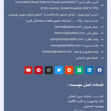
آدرس دفتر لندن: 7 Coronation Road, Dephna House, Launchese
#105, London, United Kingdom, NW10 7PQ
آدرس: ایران-تهران - خیابان نلسون ماندلا(جردن) - انتهای خیابان مهری- روبروس
صدا و سیما - پلاک ...... (مراجعه حضوری فقط با هماهنگی قبلی)
بخش فروش: service@sabtta.com
بخش فنی: technical@sabtta.com
واحد نظارت: complaints@sabtta.com
واحد مدیریت: manager@sabtta.com
واحدتحقیق و توسعه : backend@sabtta.com
شبکه های اجتماعی:
خدمات اصلی موسسه :
ثبتــــــــــــــــ شرکت بین المللی
اخذ پاسپورت و کارت اقامت
بورسیه تحصیلی