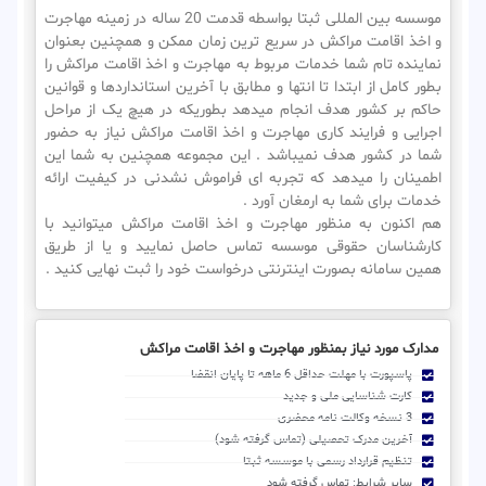
موسسه بین المللی ثبتا بواسطه قدمت 20 ساله در زمینه مهاجرت
و اخذ اقامت مراکش در سریع ترین زمان ممکن و همچنین بعنوان
نماینده تام شما خدمات مربوط به مهاجرت و اخذ اقامت مراکش را
بطور کامل از ابتدا تا انتها و مطابق با آخرین استانداردها و قوانین
حاکم بر کشور هدف انجام میدهد بطوریکه در هیچ یک از مراحل
اجرایی و فرایند کاری مهاجرت و اخذ اقامت مراکش نیاز به حضور
شما در کشور هدف نمیباشد . این مجموعه همچنین به شما این
اطمینان را میدهد که تجربه ای فراموش نشدنی در کیفیت ارائه
خدمات برای شما به ارمغان آورد .
هم اکنون به منظور مهاجرت و اخذ اقامت مراکش میتوانید با
کارشناسان حقوقی موسسه تماس حاصل نمایید و یا از طریق
همین سامانه بصورت اینترنتی درخواست خود را ثبت نهایی کنید .
مدارک مورد نیاز بمنظور مهاجرت و اخذ اقامت مراکش
پاسپورت با مهلت حداقل 6 ماهه تا پایان انقضا
کارت شناسایی ملی و جدید
3 نسخه وکالت نامه محضری
آخرین مدرک تحصیلی (تماس گرفته شود)
تنظیم قرارداد رسمی با موسسه ثبتا
سایر شرایط: تماس گرفته شود