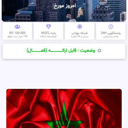
امروز مورخ:
پاسخگویی 24H
شبکه جهانی
رتبه MQFL
130.000 RG
واحد پشتیبانی
بیش از 34 شعبه
گواهینامه cess
130 هزار ثبت موفق
وضعیت : قابل ارائــــــــــــــــــــه (فعـــــــــــــــال)