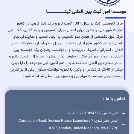
موسسه امور ثبت بین المللی ثبتـــــــــــــــــــــــــــــا
مرکز تخصصی ثبتا در سال 1381 تحت نام و برند ثبتا گروپ در کشور
امارات شهر دبی و کشور ایران استان تهران تاسیس و پایه گذاری شد ، این
مرکز فوق تخصصی از همان بدو تاسیس با ایجاد شعب و نمایندگی های
فعال خود در کشور های ایران ، ترکیه ، برزیل ، اذربایجان ، امارات ، عمان ،
آلمان ، استرالیا ، آمریکا ، بریتانیا و … توانست بعنوان یک موسسه بین
المللی در حوزه امور مهاجرتی ، حقوقی بین الملل ، اخذ ویزا ، اقامت دائم و
…. در سطح بین الملل شناخته شود . هم اکنون این مجموعه با دارا بودن
بیش از 2640 کارشناس و وکیل با تجربه توانسته بعنوان یکی از بزرگترین
و معتبرترین موسسات مهاجرتی و حقوق بین الملل شناخته شود
.
تماس با ما :
تلفن تماس: 02191094757 - 32 خط
آدرس دفتر لندن: 7 Coronation Road, Dephna House, Launchese
#105, London, United Kingdom, NW10 7PQ