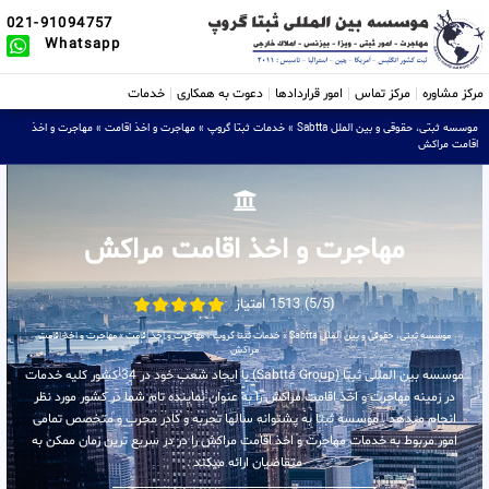
021-91094757
Whatsapp
مرکز مشاوره
مرکز تماس
امور قراردادها
دعوت به همکاری
خدمات
موسسه ثبتی، حقوقی و بین الملل Sabtta
»
خدمات ثبتا گروپ
»
مهاجرت و اخذ اقامت
»
مهاجرت و اخذ
اقامت مراکش
مهاجرت و اخذ اقامت مراکش
(5/5) 1513 امتیاز
موسسه ثبتی، حقوقی و بین الملل Sabtta
»
خدمات ثبتا گروپ
»
مهاجرت و اخذ اقامت
»
مهاجرت و اخذ اقامت
مراکش
موسسه بین المللی ثبتا (Sabtta Group) با ایجاد شعب خود در 34 کشور کلیه خدمات
در زمینه مهاجرت و اخذ اقامت مراکش را به عنوان نماینده تام شما در کشور مورد نظر
انجام میدهد . موسسه ثبتا به پشتوانه سالها تجربه و کادر مجرب و متخصص تمامی
امور مربوط به خدمات مهاجرت و اخذ اقامت مراکش را در در سریع ترین زمان ممکن به
متقاضیان ارائه میکند .