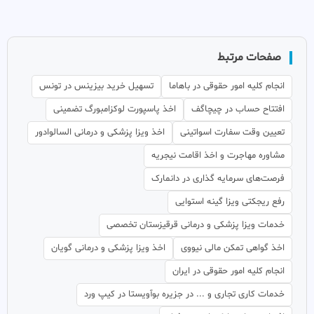
صفحات مرتبط
انجام کلیه امور حقوقی در باهاما
تسهیل خرید بیزینس در تونس
افتتاح حساب در چیچاگف
اخذ پاسپورت لوکزامبورگ تضمینی
تعیین وقت سفارت اسواتینی
اخذ ویزا پزشکی و درمانی السالوادور
مشاوره مهاجرت و اخذ اقامت نیجریه
فرصت‌های سرمایه گذاری در دانمارک
رفع ریجکتی ویزا گینه استوایی
خدمات ویزا پزشکی و درمانی قرقیزستان تخصصی
اخذ گواهی تمکن مالی نیووی
اخذ ویزا پزشکی و درمانی گویان
انجام کلیه امور حقوقی در ایران
خدمات کاری تجاری و ... در جزیره بوآویستا در کیپ ورد