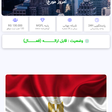
امروز مورخ:
پاسخگویی 24H
شبکه جهانی
رتبه MQFL
130.000 RG
واحد پشتیبانی
بیش از 34 شعبه
گواهینامه cess
130 هزار ثبت موفق
وضعیت : قابل ارائــــــــــــــــــــه (فعـــــــــــــــال)