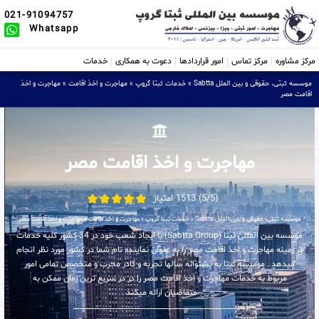
021-91094757
Whatsapp
مرکز مشاوره
مرکز تماس
امور قراردادها
دعوت به همکاری
خدمات
موسسه ثبتی، حقوقی و بین الملل Sabtta
»
خدمات ثبتا گروپ
»
مهاجرت و اخذ اقامت
»
مهاجرت و اخذ
اقامت مصر
مهاجرت و اخذ اقامت مصر
(5/5) 1513 امتیاز
موسسه ثبتی، حقوقی و بین الملل Sabtta
»
خدمات ثبتا گروپ
»
مهاجرت و اخذ اقامت
»
مهاجرت و اخذ اقامت مصر
موسسه بین المللی ثبتا (Sabtta Group) با ایجاد شعب خود در 34 کشور کلیه خدمات
در زمینه مهاجرت و اخذ اقامت مصر را به عنوان نماینده تام شما در کشور مورد نظر انجام
میدهد . موسسه ثبتا به پشتوانه سالها تجربه و کادر مجرب و متخصص تمامی امور
مربوط به خدمات مهاجرت و اخذ اقامت مصر را در در سریع ترین زمان ممکن به
متقاضیان ارائه میکند .