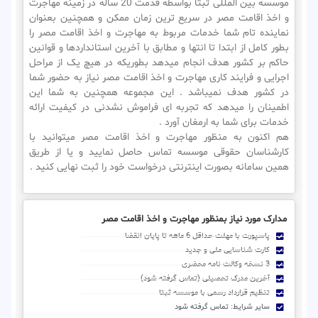
موسسه بین المللی ثبتا بواسطه قدمت 20 ساله در زمینه مهاجرت
و اخذ اقامت مصر در سریع ترین زمان ممکن و همچنین بعنوان
نماینده تام شما خدمات مربوط به مهاجرت و اخذ اقامت مصر را
بطور کامل از ابتدا تا انتها و مطابق با آخرین استانداردها و قوانین
حاکم بر کشور هدف انجام میدهد بطوریکه در هیچ یک از مراحل
اجرایی و فرایند کاری مهاجرت و اخذ اقامت مصر نیاز به حضور شما
در کشور هدف نمیباشد . این مجموعه همچنین به شما این
اطمینان را میدهد که تجربه ای فراموش نشدنی در کیفیت ارائه
خدمات برای شما به ارمغان آورد .
هم اکنون به منظور مهاجرت و اخذ اقامت مصر میتوانید با
کارشناسان حقوقی موسسه تماس حاصل نمایید و یا از طریق
همین سامانه بصورت اینترنتی درخواست خود را ثبت نهایی کنید .
مدارک مورد نیاز بمنظور مهاجرت و اخذ اقامت مصر
پاسپورت با مهلت حداقل 6 ماهه تا پایان انقضا
کارت شناسایی ملی و جدید
3 نسخه وکالت نامه محضری
آخرین مدرک تحصیلی (تماس گرفته شود)
تنظیم قرارداد رسمی با موسسه ثبتا
سایر شرایط: تماس گرفته شود