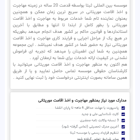
موسسه بین المللی ثبتا بواسطه قدمت 20 ساله در زمینه مهاجرت
و اخذ اقامت موریتانی در سریع ترین زمان ممکن و همچنین
بعنوان نماینده تام شما خدمات مربوط به مهاجرت و اخذ اقامت
موریتانی را بطور کامل از ابتدا تا انتها و مطابق با آخرین
استانداردها و قوانین حاکم بر کشور هدف انجام میدهد بطوریکه
در هیچ یک از مراحل اجرایی و فرایند کاری مهاجرت و اخذ اقامت
موریتانی نیاز به حضور شما در کشور هدف نمیباشد . این مجموعه
همچنین به شما این اطمینان را میدهد که تجربه ای فراموش
نشدنی در کیفیت ارائه خدمات برای شما به ارمغان آورد .
هم اکنون به منظور مهاجرت و اخذ اقامت موریتانی میتوانید با
کارشناسان حقوقی موسسه تماس حاصل نمایید و یا از طریق
همین سامانه بصورت اینترنتی درخواست خود را ثبت نهایی کنید .
مدارک مورد نیاز بمنظور مهاجرت و اخذ اقامت موریتانی
پاسپورت با مهلت حداقل 6 ماهه تا پایان انقضا
کارت شناسایی ملی و جدید
3 نسخه وکالت نامه محضری
آخرین مدرک تحصیلی (تماس گرفته شود)
تنظیم قرارداد رسمی با موسسه ثبتا
سایر شرایط: تماس گرفته شود