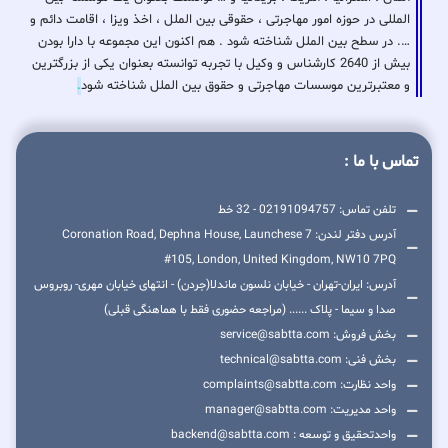
المللی در حوزه امور مهاجرتی ، حقوقی بین الملل ، اخذ ویزا ، اقامت دائم و
…. در سطح بین الملل شناخته شود . هم اکنون این مجموعه با دارا بودن
بیش از 2640 کارشناس و وکیل با تجربه توانسته بعنوان یکی از بزرگترین
و معتبرترین موسسات مهاجرتی و حقوق بین الملل شناخته شود
.
تماس با ما :
تلفن تماس: 02191094757 - 32 خط
آدرس دفتر لندن: 7 Coronation Road, Dephna House, Launchese
#105, London, United Kingdom, NW10 7PQ
آدرس: ایران-تهران - خیابان نلسون ماندلا(جردن) - انتهای خیابان مهری- روبروس
صدا و سیما - پلاک ...... (مراجعه حضوری فقط با هماهنگی قبلی)
بخش فروش: service@sabtta.com
بخش فنی: technical@sabtta.com
واحد نظارت: complaints@sabtta.com
واحد مدیریت: manager@sabtta.com
واحدتحقیق و توسعه : backend@sabtta.com