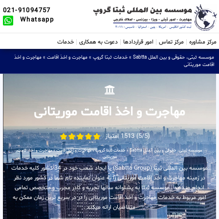
021-91094757
Whatsapp
مرکز مشاوره
مرکز تماس
امور قراردادها
دعوت به همکاری
خدمات
موسسه ثبتی، حقوقی و بین الملل Sabtta
»
خدمات ثبتا گروپ
»
مهاجرت و اخذ اقامت
»
مهاجرت و اخذ
اقامت موریتانی
مهاجرت و اخذ اقامت موریتانی
(5/5) 1513 امتیاز
موسسه ثبتی، حقوقی و بین الملل Sabtta
»
خدمات ثبتا گروپ
»
مهاجرت و اخذ اقامت
»
مهاجرت و اخذ اقامت
موریتانی
موسسه بین المللی ثبتا (Sabtta Group) با ایجاد شعب خود در 34 کشور کلیه خدمات
در زمینه مهاجرت و اخذ اقامت موریتانی را به عنوان نماینده تام شما در کشور مورد نظر
انجام میدهد . موسسه ثبتا به پشتوانه سالها تجربه و کادر مجرب و متخصص تمامی
امور مربوط به خدمات مهاجرت و اخذ اقامت موریتانی را در در سریع ترین زمان ممکن به
متقاضیان ارائه میکند .