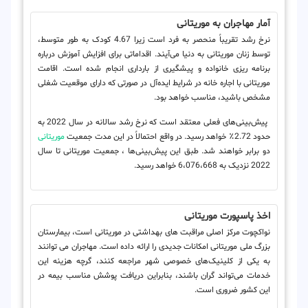
آمار مهاجران به موریتانی
نرخ رشد تقریباً منحصر به فرد است زیرا 4.67 کودک به طور متوسط،
توسط زنان موریتانی به دنیا می‌آیند. اقداماتی برای افزایش آموزش درباره
برنامه ریزی خانواده و پیشگیری از بارداری انجام شده است. اقامت
موریتانی با اجاره خانه در شرایط ایده‌آل در صورتی که دارای موقعیت شغلی
مشخص باشید، مناسب خواهد بود.
پیش‌بینی‌های فعلی معتقد است که نرخ رشد سالانه در سال 2022 به
حدود 2.72٪ خواهد رسید. در واقع احتمالاً در این مدت جمعیت
موریتانی
دو برابر خواهند شد. طبق این پیش‌بینی‌ها ، جمعیت موریتانی تا سال
2022 نزدیک به 6،076،668 خواهد رسید.
اخذ پاسپورت موریتانی
نواکچوت مرکز اصلی مراقبت های بهداشتی در موریتانی است، بیمارستان
بزرگ ملی موریتانی امکانات جدیدی را ارائه داده است. مهاجران می توانند
به یکی از کلینیک‌های خصوصی شهر مراجعه کنند، گرچه هزینه این
خدمات می‌تواند گران باشند، بنابراین دریافت پوشش مناسب بیمه در
این کشور ضروری است.