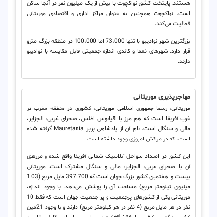
هستند. پایتخت کشور نواکچوت با بیش از یک میلیون نفر در آنجا ساکن
است. نواکچوت همچنین به عنوان مراکز اداری و اقتصادی موریتانی
فعالیت می‌کند.
بزرگترین شهر نوادیبو با تنها 73،000 اما 100،000 در منطقه بزرگ مترو
قرار دارد. شهرهای نعما و کائدی اندازه جمعیتی قابل مقایسه با نوادیبو
دارند.
مهاجرپذیری موریتانی
موریتانی، رسما جمهوری اسلامی موریتانی، کشوری در منطقه مغرب در
غرب آفریقا است که هم مرز با اقیانوس اطلس، صحرای غربی، الجزایر،
مالی و سنگال است. نام آن از پادشاهی بربر Mauretania گرفته شده‌
است، که در مراکش امروزی وجود داشته است.
این کشور در امتداد سواحل آتلانتیک شمالی آفریقا واقع شده و مرزهای
آن با صحرای غربی، الجزایر، مالی و سنگال مشترک است. موریتانی
بیست و هفتمین کشور بزرگ جهان است که 397،700 مایل مربع (1.03
میلیون کیلومتر مربع) مساحت آن را پوشش می‌دهد. با وجود اندازه،
موریتانی یکی از کشورهای پرجمعیت و پر جمعیت جهان است که فقط 10
نفر در هر مایل مربع (4 نفر در هر کیلومتر مربع) دارند و با وجود 21مین
امین