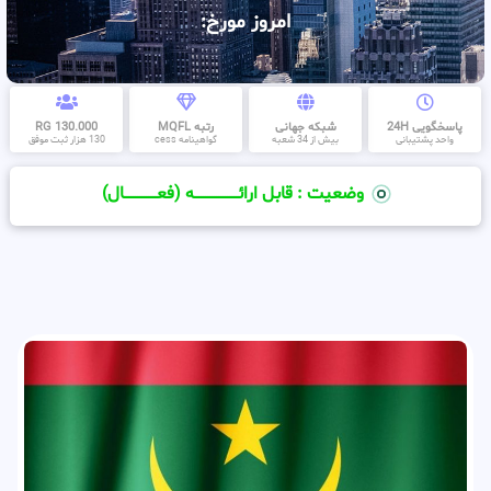
امروز مورخ:
پاسخگویی 24H
شبکه جهانی
رتبه MQFL
130.000 RG
واحد پشتیبانی
بیش از 34 شعبه
گواهینامه cess
130 هزار ثبت موفق
وضعیت : قابل ارائــــــــــــــــــــه (فعـــــــــــــــال)