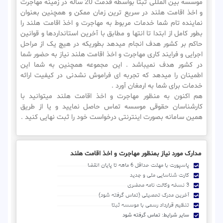
موسسه بین المللی ثبتا بواسطه قدمت 20 ساله در زمینه مهاجرت
و اخذ اقامت هلند در سریع ترین زمان ممکن و همچنین بعنوان
نماینده تام شما خدمات مربوط به مهاجرت و اخذ اقامت هلند را
بطور کامل از ابتدا تا انتها و مطابق با آخرین استانداردها و قوانین
حاکم بر کشور هدف انجام میدهد بطوریکه در هیچ یک از مراحل
اجرایی و فرایند کاری مهاجرت و اخذ اقامت هلند نیاز به حضور شما
در کشور هدف نمیباشد . این مجموعه همچنین به شما این
اطمینان را میدهد که تجربه ای فراموش نشدنی در کیفیت ارائه
خدمات برای شما به ارمغان آورد .
هم اکنون به منظور مهاجرت و اخذ اقامت هلند میتوانید با
کارشناسان حقوقی موسسه تماس حاصل نمایید و یا از طریق
همین سامانه بصورت اینترنتی درخواست خود را ثبت نهایی کنید .
مدارک مورد نیاز بمنظور مهاجرت و اخذ اقامت هلند
پاسپورت با مهلت حداقل 6 ماهه تا پایان انقضا
کارت شناسایی ملی و جدید
3 نسخه وکالت نامه محضری
آخرین مدرک تحصیلی (تماس گرفته شود)
تنظیم قرارداد رسمی با موسسه ثبتا
سایر شرایط: تماس گرفته شود