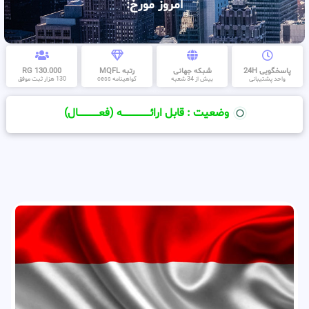
امروز مورخ:
پاسخگویی 24H
شبکه جهانی
رتبه MQFL
130.000 RG
واحد پشتیبانی
بیش از 34 شعبه
گواهینامه cess
130 هزار ثبت موفق
وضعیت : قابل ارائــــــــــــــــــــه (فعـــــــــــــــال)