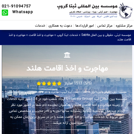
021-91094757
Whatsapp
مرکز مشاوره
مرکز تماس
امور قراردادها
دعوت به همکاری
خدمات
موسسه ثبتی، حقوقی و بین الملل Sabtta
»
خدمات ثبتا گروپ
»
مهاجرت و اخذ اقامت
»
مهاجرت و اخذ
اقامت هلند
مهاجرت و اخذ اقامت هلند
(5/5) 1513 امتیاز
موسسه ثبتی، حقوقی و بین الملل Sabtta
»
خدمات ثبتا گروپ
»
مهاجرت و اخذ اقامت
»
مهاجرت و اخذ اقامت هلند
موسسه بین المللی ثبتا (Sabtta Group) با ایجاد شعب خود در 34 کشور کلیه خدمات
در زمینه مهاجرت و اخذ اقامت هلند را به عنوان نماینده تام شما در کشور مورد نظر
انجام میدهد . موسسه ثبتا به پشتوانه سالها تجربه و کادر مجرب و متخصص تمامی
امور مربوط به خدمات مهاجرت و اخذ اقامت هلند را در در سریع ترین زمان ممکن به
متقاضیان ارائه میکند .