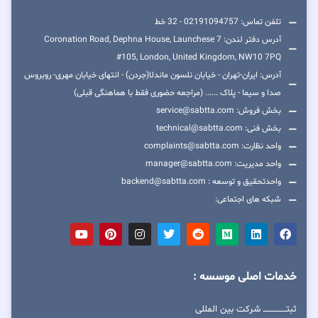
تلفن تماس: 02191094757 - 32 خط
آدرس دفتر لندن: 7 Coronation Road, Dephna House, Launchese
#105, London, United Kingdom, NW10 7PQ
آدرس: ایران-تهران - خیابان نلسون ماندلا(جردن) - انتهای خیابان مهری- روبروس
صدا و سیما - پلاک ...... (مراجعه حضوری فقط با هماهنگی قبلی)
بخش فروش: service@sabtta.com
بخش فنی: technical@sabtta.com
واحد نظارت: complaints@sabtta.com
واحد مدیریت: manager@sabtta.com
واحدتحقیق و توسعه : backend@sabtta.com
شبکه های اجتماعی:
خدمات اصلی موسسه :
ثبتــــــــــــــــ شرکت بین المللی