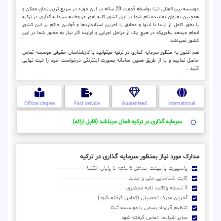
موسسه بین المللی ثبتا بواسطه قدمت 20 ساله در این حوزه در سریع ترین زمان ممکن و
همچنین بعنوان نماینده تام شما در این کشور کلیه امور مربوط به سرمایه گذاری در ترکیه
را بطور کامل از ابتدا تا انتها و مطابق با آخرین استانداردها و قوانین حاکم بر این کشور
انجام میدهد بطوریکه در هیچ یک از مراحل اجرایی و فرایند کار نیاز به حضور شما در این
کشور نمیباشد
هم اکنون به منظور سرمایه گذاری در ترکیه میتوانید با کارشناسان حقوقی موسسه تماس
حاصل نمایید و یا از طریق همین سامانه بصورت اینترنتی درخواست خود را ثبت نهایی
کنید .
Official degree
Fast service
Guaranteed
international
سرمایه گذاری در ترکیه فعال میباشد (قابل ارائه)
مدارک مورد نیاز بمنظور سرمایه گذاری در ترکیه
پاسپورت با مهلت حداقل 6 ماهه تا پایان انقضا
کارت شناسایی ملی و جدید
3 نسخه وکالت نامه محضری
آخرین مدرک تحصیلی (تماس گرفته شود)
تنظیم قرارداد رسمی با موسسه ثبتا
سایر شرایط: تماس گرفته شود