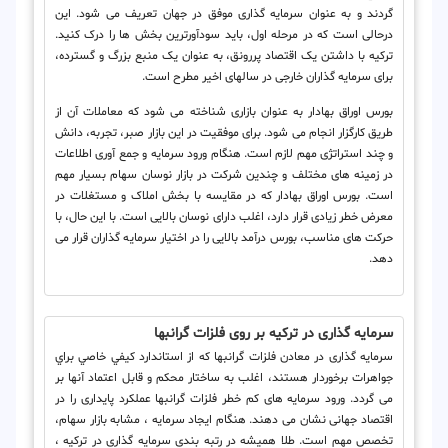
گردند و به عنوان سرمایه گذاری موفق در جهان تعریف می شود. این
درحالی است که در مرحله اول، باید سودآورترین بخش ها را درک کنید.
ترکیه با داشتن یک اقتصاد پررونق، به عنوان یک منبع بزرگ و گسترده،
برای سرمایه گذاران خارجی در سالهای اخیر مطرح است.
بورس اوراق بهادار به عنوان بازاری شناخته می شود که معاملات آن از
طریق کارگزار انجام می شود. برای موفقیت در این بازار صبر، تجربه، دانش
و چند استراتژی مهم لازم است. هنگام ورود سرمایه و جمع آوری اطلاعات
در زمینه های مختلف و چندین شرکت در بازار نوسان سهام بسیار مهم
است. بورس اوراق بهادار که در مقایسه با بخش املاک و مستغلات در
معرض خطر زیادی قرار دارد، اغلب دارای نوسان بالایی است. با این حال، با
حرکت های مناسب، بورس درآمد بالایی را در اختیار سرمایه گذاران قرار می
دهد.
سرمایه گذاری در ترکیه بر روی فلزات گرانبها
سرمایه گذاری در معادن فلزات گرانبها كه از استاندارد كيفي خاصي براي
جواهرات برخوردار هستند، اغلب به ساختار محکم و قابل اعتماد آنها بر
می گردد. ورود سرمایه های کم خطر فلزات گرانبها عملکرد پایداری را در
اقتصاد جهانی نشان می دهند. هنگام ایجاد سرمایه ، مشابه بازار سهام،
تخصص مهم است. طلا همیشه در رتبه بندی سرمایه گذاری در ترکیه ،