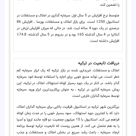
را تضمین کند.
متوسط نرخ افزایش در 5 سال اول سرمایه گذاری در املاک و مستغلات در
استانبول 250٪ است. برای بازار املاک و مستغلات بورسا ، افزایش 86
درصدی در یک دوره 4 ساله ثبت شد. در حالی که میزان افزایش ارزش در
آنتالیا در 4 سال گذشته 65٪ بود و در بدروم در 5 سال گذشته، 74.8٪
افزایش داشته است.
دریافت تابعیت در ترکیه
املاک و مستغلات خریداری شده در بازار ترکیه که یک ابزار سرمایه کم
خطر است، می تواند منبع خوبی برای اجاره یا استفاده توسط خود سرمایه
گذار باشد. در کنار در یک دوره بسیار کوتاه استهلاک املاک در ترکیه، این
روش سرمایه گذاری در ترکیه ، به عنوان پرکاربردترین ابزار ورود سرمایه
توسط سرمایه گذاران خارجی است.
بزرگترین شهر ترکیه در استانبول ظرفیت بالایی برای سرمایه گذاران املاک
دارد که با کمترین دوره استهلاک، سود بسیار خوبی را در مدت زمان کوتاه
فراهم می کند. استانبول با 15 میلیون جمعیت دو قاره مانند اروپا و آسیا
را به هم متصل می کند. از همین روست که تابعیت ترکیه توسط برنامه
ایجاد سرمایه ، باعث رشد سریع در بخش املاک و مستغلات و جذب