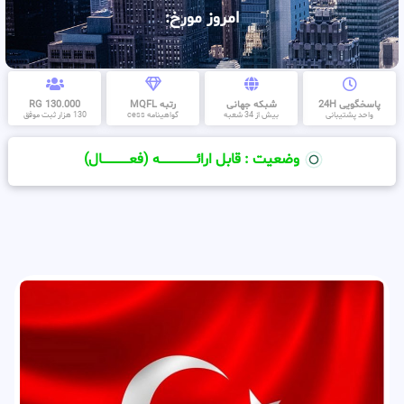
امروز مورخ:
پاسخگویی 24H
شبکه جهانی
رتبه MQFL
130.000 RG
واحد پشتیبانی
بیش از 34 شعبه
گواهینامه cess
130 هزار ثبت موفق
وضعیت : قابل ارائــــــــــــــــــــه (فعـــــــــــــــال)