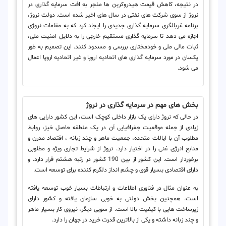
در نتیجه، کاهش قیمت هیدروکربن ها منجر به افت سرمایه گذاری در
نروژ از سوی شرکت های نفتی در سال های اخیر شده است. دولت نروژ،
برنامه غربالگری سرمایه گذاری جدیدی را ایجاد کرد که به مقامات نروژی
اجازه می دهد تا سرمایه گذاری مستقیم خارجی را به دلایل امنیت ملی،
ثبات مالی ملی و خودمختاری بررسی و مسدود کنند. این تصمیم به طور
یکسان در مورد سرمایه گذاری های اتحادیه اروپا و غیر اتحادیه اروپا اعمال
می شود.
بخش های مهم در سرمایه گذاری در نروژ
در حالی که نروژ دارای یک بازار داخلی کوچک است، این کشور دارایی های
زیادی از جمله موقعیت جغرافیایی آن در یک منطقه حاصل خیز، روابط
مطلوب آن با ایالات متحده، جمعیت ماهر و چند زبانه ، اقتصاد مدرن و
منابع انرژی غنی را در اختیار دارد. نروژ از شرایط تجاری ویژه و مطلوبی
برخوردار است. این کشور از بین 190 کشور در رتبه هشتم قرار دارد. و
دارای اقتصادی بسیار قوی و چشم انداز دلگرم کننده برای توسعه است.
به عنوان مثال در فناوری اطلاعات و ارتباطات بسیار خوب توسعه یافته
است. همچنین بخش دولتی به خوبی سازمان یافته و کشور دارای
زیرساخت هایی با کیفیت بالا است. از سویی دیگر، نیروی کار بسیار ماهر
و چند زبانه داشته و یکی از بالاترین قدرت خرید در جهان را دارد.