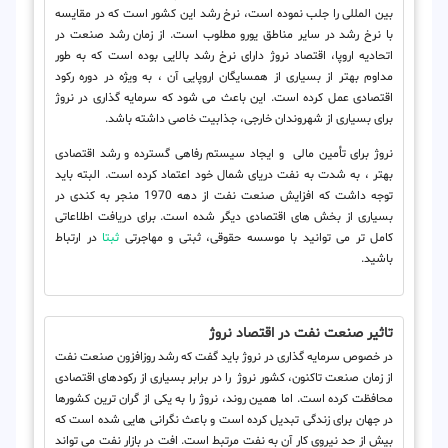
بین المللی را جلب نموده است، نرخ رشد این کشور است که در مقایسه
با نرخ رشد در سایر مناطق یورو مطلوب است. از زمان رشد صنعت در
اتحادیه اروپا، اقتصاد نروژ دارای نرخ رشد بالایی بوده است که به طور
مداوم بهتر از بسیاری از همسایگان اروپایی آن ، به ویژه در دوره رکود
اقتصادی عمل کرده است. این باعث می شود که سرمایه گذاری در نروژ
برای بسیاری از شهروندان خارجی، جذابیت خاصی داشته باشد.
نروژ برای تأمین مالی و ایجاد سیستم رفاهی گسترده و رشد اقتصادی
بهتر ، به شدت به نفت دریای شمال خود اعتماد کرده است. البته باید
توجه داشت که افزایش صنعت نفت از دهه 1970 منجر به کندی در
بسیاری از بخش های اقتصادی دیگر شده است. برای دریافت اطلاعاتی
کامل تر می توانید با موسسه حقوقی، ثبتی و مهاجرتی
ثبتا
در ارتباط
باشید.
تاثیر صنعت نفت در اقتصاد نروژ
در خصوص سرمایه گذاری در نروژ باید گفت که رشد روزافزون صنعت نفت
از زمان صنعت تاکنون، کشور نروژ را در برابر بسیاری از رکودهای اقتصادی
محافظت کرده است. اما همین روند، نروژ را به یکی از گران ترین کشورها
در جهان برای زندگی تبدیل کرده است و باعث نگرانی هایی شده است که
بیش از حد نیروی کار آن به نفت مرتبط است. افت در بازار نفت می تواند