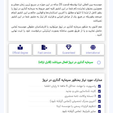
موسسه بین المللی ثبتا بواسطه قدمت 20 ساله در این حوزه در سریع ترین زمان ممکن و
همچنین بعنوان نماینده تام شما در این کشور کلیه امور مربوط به سرمایه گذاری در نروژ را
بطور کامل از ابتدا تا انتها و مطابق با آخرین استانداردها و قوانین حاکم بر این کشور انجام
میدهد بطوریکه در هیچ یک از مراحل اجرایی و فرایند کار نیاز به حضور شما در این کشور
نمیباشد
هم اکنون به منظور سرمایه گذاری در نروژ میتوانید با کارشناسان حقوقی موسسه تماس
حاصل نمایید و یا از طریق همین سامانه بصورت اینترنتی درخواست خود را ثبت نهایی
کنید .
Official degree
Fast service
Guaranteed
international
سرمایه گذاری در نروژ فعال میباشد (قابل ارائه)
مدارک مورد نیاز بمنظور سرمایه گذاری در نروژ
پاسپورت با مهلت حداقل 6 ماهه تا پایان انقضا
کارت شناسایی ملی و جدید
3 نسخه وکالت نامه محضری
آخرین مدرک تحصیلی (تماس گرفته شود)
تنظیم قرارداد رسمی با موسسه ثبتا
سایر شرایط: تماس گرفته شود