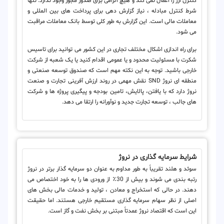
کنترل ارز را اعمال نمی کند و هیچ الزامی برای صدور مجوز وجود ندارد. تنها
شرط کنترل مبادله ، نیاز گزارش دهی برای پرداخت های بین المللی و
معاملات مالی است. این گزارش به طور کلی توسط بانک معاملات مراقبت
می شود.
برای راه اندازی اشکال مختلف تجاری در این کشور می توانید برای تاسیس
شکرت با مسئولیت محدود و یا عمومی اقدام کنید یا یک شعبه از شرکت
خارجی باشید. توجه به این نکته مهم است که صندوق توسعه صنعتی و
منطقه ای نروژ SND نقش مهمی در روند ارزش آفرینی تجارت و صنعت
نروژ دارد که با یافتن، پالایش، تامین بودجه و پیگیری پروژه ها و شرکت
های جالب ، توسعه تجارت جدید و نوآورانه را ارتقا می دهد.
شرایط سرمایه گذاری در نروژ
سوئد و هلند تقریباً به طور مداوم به عنوان دو سرمایه گذار برتر در نروژ
رتبه بندی می شوند و بیش از 30٪ از ورودی ها را به خود اختصاص می
دهند. در حالی که استخراج و معادن ، تولید و خدمات مالی بخش های
اصلی از نظر سهام سرمایه گذاری مستقیم خارجی هستند. اما حقیقت
این است که اقتصاد نروژ عمدتاً مبتنی بر بخش نفت و گاز است.