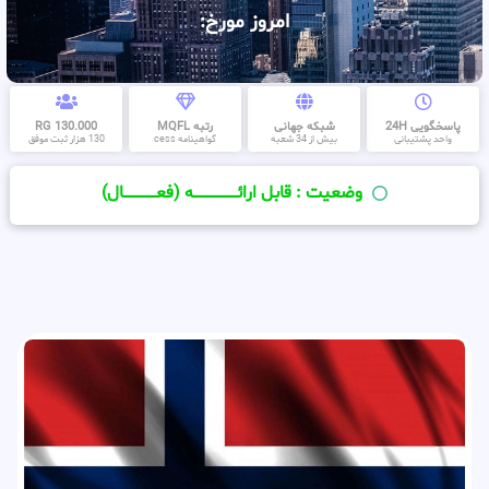
امروز مورخ:
پاسخگویی 24H
شبکه جهانی
رتبه MQFL
130.000 RG
واحد پشتیبانی
بیش از 34 شعبه
گواهینامه cess
130 هزار ثبت موفق
وضعیت : قابل ارائــــــــــــــــــــه (فعـــــــــــــــال)