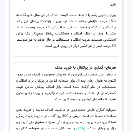
شد.
پورتو بالاترین رشد را داشته است، قیمت املاک در طی سال های گذشته
15.6 درصد افزایش یافته است. لیسبون ، پایتخت پرتغال نیز رشد
چشمگیری داشته و قیمت مسکن به افزایش 7.9 درصد رسیده است.
حتی با رونق این بازار، املاک و مستغلات پرتغال همچنان یک ارزش
30 درصد کمتر از هر کشور دیگر در اروپای غربی است.
سرمایه گذاری در پرتغال با خرید ملک
با پیش بینی قیمت مسکن برای ادامه روند صعودی و ضعف فعلی یورو،
اکنون به عنوان زمان ایده آل برای سرمایه گذاری در پرتغال برای املاک و
مستغلات در نظر گرفته شده است. بازار املاک پرتغال شامل طیف
گسترده ای از املاک و مستغلات با قیمت رقابتی، از زیراندازهای مدرن
شیک تا خانه های لوکس در حومه شهر است.
سرمایه گذاران خارجی محدودیتی در مالکیت املاک ندارند و هزینه های
معاملات نسبتاً کم است. بیش از 300 روز آفتاب در سال، کیفیت زندگی
استثنایی، سواحل زیبا و هزینه پایین زندگی همراه با مشوق های خریدار و
بازار پر رونق املاک،
پرتغال
را به مکانی جذاب برای سرمایه گذاری و