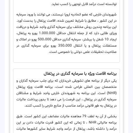
توانسته است درآمد قابل توجهی را کسب نماید.
شهروندان خارجی که عضو اتحادیه اروپا نیستند، می توانند با ورود سرمایه
در این کشور ، مطابق با شرایط تعیین شده، اقامت پرتغال را بدست آورد.
این برنامه چندین روش مختلف برای سرمایه گذاری واجد شرایط و دریافت
ویزای طلایی دارد که از جمله انتقال حداقل 1.000.000 یورو به پرتغال،
ایجاد 10 شغل یا بیشتر، سرمایه گذاری حداقل 500،000 یورو در املاک و
مستغلات پرتغال و یا انتقال 350،000 یورو برای سرمایه گذاری در
صلاحیت تحقیقات علمی دولتی یا خصوصی است.
برنامه اقامت ویژه با سرمایه گذاری در پرتغال
یکی دیگر از برنامه های تشویقی خریداران که برای جلب سرمایه گذاران و
متخصصان بین المللی طراحی شده است، برنامه اقامت ویژه پرتغال
(NHR) است. این برنامه به شهروندان خارجی واجد شرایط و مشتاقان
سرمایه گذاری در پرتغال ، این فرصت را می دهد تا بدون پرداخت مالیات
در پرتغال به طور قانونی درآمد مناسب از منابع خارجی را کسب کنند.
بخشی از آن به لطف 79 معاهده مالیات مضاعف این کشور است. طبق
برنامه مالیاتی NHR ، تا زمانی که این کشور قدرت مالیات دادن بر این
درآمد را داشته باشد، پرتغال از درآمد واجد شرایط سایر کشورها مالیات