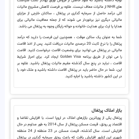
توجه داشته باشید که سود حاصل از فروش اوراق بهادار تحت سیاست
های NHR از مالیات معاف نیست. علاوه بر فرصت کاهش مشروع مالیات
کلی درآمد حاصل از سرمایه گذاری در پرتغال ، ساکنان خارجی از مزایای
مالیاتی دیگری نیز برخوردار می شوند که از جمله معافیت مالیاتی برای
هدایا یا ارث برای هدایت خانواده و حواله رایگان وجوه به پرتغال می باشد.
شما به عنوان یک ساکن موقت ، همچنین این فرصت را دارید که درآمد
پرتغال را با نرخ ثابت 20 درصدی مالیات دریافت کنید. پس از اخذ اقامت
مالیاتی در پرتغال می توانید برای وضعیت اقامت درخواست کنید. اقامت
را می توان از طریق برنامه Golden Visa ایجاد کرد. برای احراز شرایط
اقامت ، نباید در پنج سال گذشته مقیم مالیات پرتغال باشید. علاوه بر
این، شما در حال حاضر باید در پرتغال اقامت داشته باشید و ملک خود را
در این کشور داشته باشید یا اجاره کنید.
بازار املاک پرتغال
پرتغال یکی از پویاترین بازارهای املاک در اروپا است. با افزایش تقاضا و
اقتصاد پر رونق، قیمت مسکن پرتغال از سال 2014 به طور مداوم در حال
افزایش است. سال گذشته، قیمت مسکن در 23 منطقه از 24 منطقه
شهری این کشور افزایش یافت که باعث رونق سرمایه گذاری در پرتغال