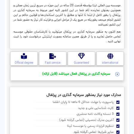
موسسه بین المللی ثبتا بواسطه قدمت 20 ساله در این حوزه در سریع ترین زمان ممکن و
همچنین بعنوان نماینده تام شما در این کشور کلیه امور مربوط به سرمایه گذاری در
پرتغال را بطور کامل از ابتدا تا انتها و مطابق با آخرین استانداردها و قوانین حاکم بر این
کشور انجام میدهد بطوریکه در هیچ یک از مراحل اجرایی و فرایند کار نیاز به حضور شما در
این کشور نمیباشد
هم اکنون به منظور سرمایه گذاری در پرتغال میتوانید با کارشناسان حقوقی موسسه
تماس حاصل نمایید و یا از طریق همین سامانه بصورت اینترنتی درخواست خود را ثبت
نهایی کنید .
Official degree
Fast service
Guaranteed
international
سرمایه گذاری در پرتغال فعال میباشد (قابل ارائه)
مدارک مورد نیاز بمنظور سرمایه گذاری در پرتغال
پاسپورت با مهلت حداقل 6 ماهه تا پایان انقضا
کارت شناسایی ملی و جدید
3 نسخه وکالت نامه محضری
آخرین مدرک تحصیلی (تماس گرفته شود)
تنظیم قرارداد رسمی با موسسه ثبتا
سایر شرایط: تماس گرفته شود