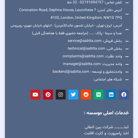
تلفن تماس: 02191094757 - 32 خط
آدرس دفتر لندن: 7 Coronation Road, Dephna House, Launchese
#105, London, United Kingdom, NW10 7PQ
آدرس: ایران-تهران - خیابان نلسون ماندلا(جردن) - انتهای خیابان مهری- روبروس
صدا و سیما - پلاک ...... (مراجعه حضوری فقط با هماهنگی قبلی)
بخش فروش: service@sabtta.com
بخش فنی: technical@sabtta.com
واحد نظارت: complaints@sabtta.com
واحد مدیریت: manager@sabtta.com
واحدتحقیق و توسعه : backend@sabtta.com
شبکه های اجتماعی:
خدمات اصلی موسسه :
ثبتــــــــــــــــ شرکت بین المللی
اخذ پاسپورت و کارت اقامت