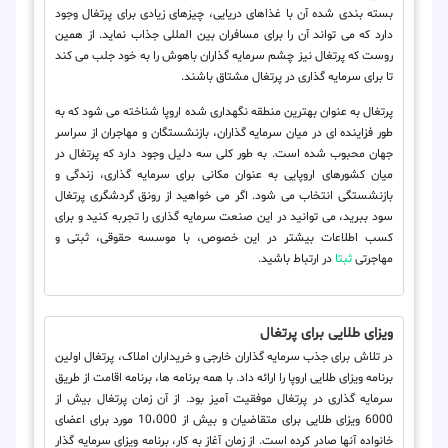
بسته بندی شده آن با غذاهای دریایی، چیزهای زیادی برای پرتغال وجود
دارد که می تواند آن را برای مسافران بین المللی جذاب نماید. از همین
روست که پرتغال نیز چشم سرمایه گذاران باهوش را به خود جلب می کند
تا برای سرمایه گذاری در پرتغال مشتاق باشند.
پرتغال به عنوان بهترین منطقه نگهداری شده اروپا شناخته می شود که به
طور فزاینده ای در میان سرمایه گذاران، بازنشستگان و مهاجران از سراسر
جهان محبوب شده است. به طور کلی سه دلیل وجود دارد که پرتغال در
میان کشورهای اروپایی به عنوان مکانی برای سرمایه گذاری، زندگی و
بازنشستگی انتخاب می شود. اگر می خواهید از رونق گردشگری پرتغال
سود ببرید، می توانید در این صنعت سرمایه گذاری را تجربه کنید و برای
کسب اطلاعات بیشتر در این خصوص، با موسسه حقوقی، ثبتی و
مهاجرتی
ثبتا
در ارتباط باشید.
ویزای طلایی برای پرتغال
در تلاش برای جذب سرمایه گذاران خارجی و خریداران املاک، پرتغال اولین
برنامه ویزای طلایی اروپا را ارائه داد. با همه برنامه ها، برنامه اقامت از طریق
سرمایه گذاری در پرتغال موفقیت آمیز بود. از آن زمان پرتغال بیش از
6000 ویزای طلایی برای متقاضیان و بیش از 10،000 مورد برای اعضای
خانواده آنها صادر کرده است. از زمان آغاز به کار، برنامه ویزای سرمایه گذار