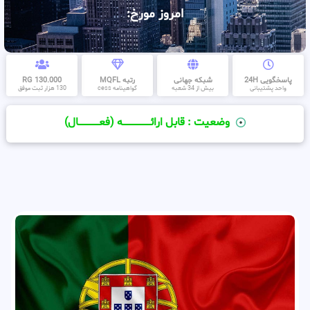
امروز مورخ:
پاسخگویی 24H
شبکه جهانی
رتبه MQFL
130.000 RG
واحد پشتیبانی
بیش از 34 شعبه
گواهینامه cess
130 هزار ثبت موفق
وضعیت : قابل ارائــــــــــــــــــــه (فعـــــــــــــــال)