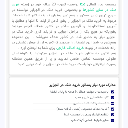
موسسه بین المللی
ثبتا
بواسطه تجربه 20 ساله خود در زمینه
خرید
ملک در سایر کشورها
و بخصوص خرید ملک در الجزایر توانسته در
سریع ترین زمان ممکن و همچنین بعنوان نماینده تام شما خدمات
مربوط به خرید ملک در الجزایر را بطور کامل از ابتدا تا انتها و مطابق با
آخرین استانداردها و قوانین حاکم بر کشور هدف انجام میدهد
بطوریکه در هیچ یک از مراحل اجرایی و فرایند کاری خرید ملک در
الجزایر نیاز به حضور شما در کشور هدف نمیباشد . این مجموعه
همچنین به شما این اطمینان را میدهد که تجربه ای فراموش نشدنی در
ارائه خدمات در زمینه
خرید املاک خارجی
برای شما به ارمغان آورد .
هم اکنون به منظور خرید ملک در الجزایر میتوانید با کارشناسان
حقوقی موسسه تماس حاصل نمایید و یا از طریق همین سامانه
بصورت اینترنتی درخواست خرید ملک در الجزایر را ثبت نهایی کنید .
مدارک مورد نیاز بمنظور خرید ملک در الجزایر
پاسپورت با مهلت حداقل 6 ماهه تا پایان انقضا
کارت شناسایی ملی و جدید
3 نسخه وکالت نامه محضری
آخرین مدرک تحصیلی (تماس گرفته شود)
تنظیم قرارداد رسمی با موسسه ثبتا
سایر شرایط: تماس گرفته شود