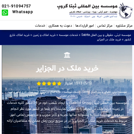
021-91094757
Whatsapp
مرکز مشاوره
مرکز تماس
امور قراردادها
دعوت به همکاری
خدمات
موسسه ثبتی، حقوقی و بین الملل Sabtta
»
خدمات موسسه
»
خرید املاک و زمین
»
خرید املاک خارج
کشور
»
خرید ملک در الجزایر
خرید ملک در الجزایر
(5/5) 1513 امتیاز
موسسه ثبتی، حقوقی و بین الملل Sabtta
»
خدمات موسسه
»
خرید املاک و زمین
»
خرید املاک خارج کشور
»
خرید
ملک در الجزایر
موسسه بین المللی ثبتا (Sabtta Group) با ایجاد شعب خود در 34 کشور کلیه خدمات
در زمینه خرید ملک در الجزایر را به عنوان نماینده تام شما در کشور مورد نظر انجام
میدهد . موسسه ثبتا به پشتوانه سالها تجربه و کادر مجرب و متخصص تمامی امور
مربوط به خدمات خرید ملک در الجزایر را در در سریع ترین زمان ممکن به متقاضیان ارائه
میکند .