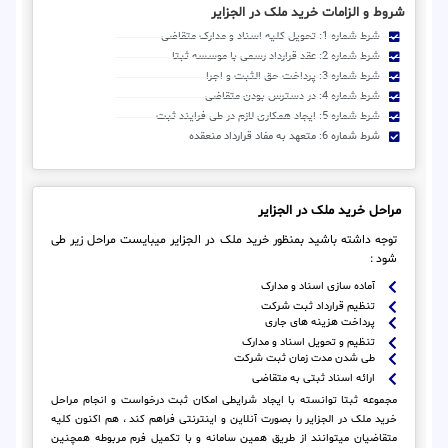
شروط و الزامات خرید ملک در الجزایر
شرط شماره 1: تحویل کلیه اسناد و مدارک متقاضی
شرط شماره 2: عقد قرارداد رسمی با موسسه ثبتا
شرط شماره 3: پرداخت حق الثبت و اجرا
شرط شماره 4: در دسترس بودن متقاضی
شرط شماره 5: ایجاد همکاری لازم در طی فرایند ثبت
شرط شماره 6: متعهد به مفاد قرارداد منعقده
مراحل خرید ملک در الجزایر
توجه داشته باشید بمنظور خرید ملک در الجزایر میبایست مراحل زیر طی
شود :
آماده سازی اسناد و مدارک
تنظیم قرارداد ثبت شرکت
پرداخت هزینه های جاری
تنظیم و تحویل اسناد و مدارک
طی شدن مدت زمان ثبت شرکت
ارائه اسناد ثبتی به متقاضی
مجموعه ثبتا توانسته با ایجاد شرایطی امکان ثبت درخواست و انجام مراحل
خرید ملک در الجزایر را بصورت آنلاین و اینترنتی فراهم کند ، هم اکنون کلیه
متقاضیان میتوانند از طریق همین سامانه و با تکمیل فرم مربوطه همچنین