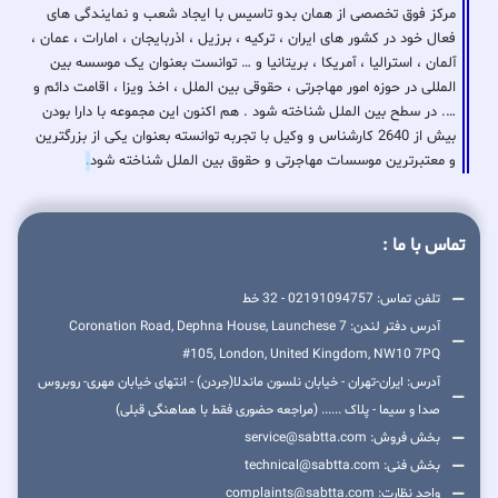
مرکز فوق تخصصی از همان بدو تاسیس با ایجاد شعب و نمایندگی های
فعال خود در کشور های ایران ، ترکیه ، برزیل ، اذربایجان ، امارات ، عمان ،
آلمان ، استرالیا ، آمریکا ، بریتانیا و … توانست بعنوان یک موسسه بین
المللی در حوزه امور مهاجرتی ، حقوقی بین الملل ، اخذ ویزا ، اقامت دائم و
…. در سطح بین الملل شناخته شود . هم اکنون این مجموعه با دارا بودن
بیش از 2640 کارشناس و وکیل با تجربه توانسته بعنوان یکی از بزرگترین
و معتبرترین موسسات مهاجرتی و حقوق بین الملل شناخته شود
.
تماس با ما :
تلفن تماس: 02191094757 - 32 خط
آدرس دفتر لندن: 7 Coronation Road, Dephna House, Launchese
#105, London, United Kingdom, NW10 7PQ
آدرس: ایران-تهران - خیابان نلسون ماندلا(جردن) - انتهای خیابان مهری- روبروس
صدا و سیما - پلاک ...... (مراجعه حضوری فقط با هماهنگی قبلی)
بخش فروش: service@sabtta.com
بخش فنی: technical@sabtta.com
واحد نظارت: complaints@sabtta.com