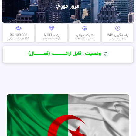
امروز مورخ:
پاسخگویی 24H
شبکه جهانی
رتبه MQFL
130.000 RG
واحد پشتیبانی
بیش از 34 شعبه
گواهینامه cess
130 هزار ثبت موفق
وضعیت : قابل ارائــــــــــــــــــــه (فعـــــــــــــــال)