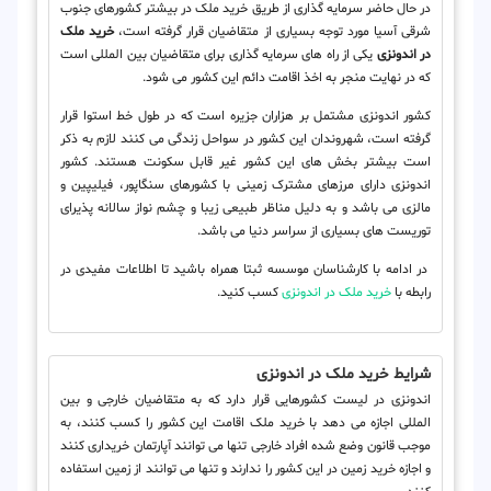
در حال حاضر سرمایه گذاری از طریق خرید ملک در بیشتر کشورهای جنوب
شرقی آسیا مورد توجه بسیاری از متقاضیان قرار گرفته است،
خرید ملک
در اندونزی
یکی از راه های سرمایه گذاری برای متقاضیان بین المللی است
که در نهایت منجر به اخذ اقامت دائم این کشور می شود.
کشور اندونزی مشتمل بر هزاران جزیره است که در طول خط استوا قرار
گرفته است، شهروندان این کشور در سواحل زندگی می کنند لازم به ذکر
است بیشتر بخش های این کشور غیر قابل سکونت هستند. کشور
اندونزی دارای مرزهای مشترک زمینی با کشورهای سنگاپور، فیلیپین و
مالزی می باشد و به دلیل مناظر طبیعی زیبا و چشم نواز سالانه پذیرای
توریست های بسیاری از سراسر دنیا می باشد.
در ادامه با کارشناسان موسسه ثبتا همراه باشید تا اطلاعات مفیدی در
رابطه با
خرید ملک در اندونزی
کسب کنید.
شرایط خرید ملک در اندونزی
اندونزی در لیست کشورهایی قرار دارد که به متقاضیان خارجی و بین
المللی اجازه می دهد با خرید ملک اقامت این کشور را کسب کنند، به
موجب قانون وضع شده افراد خارجی تنها می توانند آپارتمان خریداری کنند
و اجازه خرید زمین در این کشور را ندارند و تنها می توانند از زمین استفاده