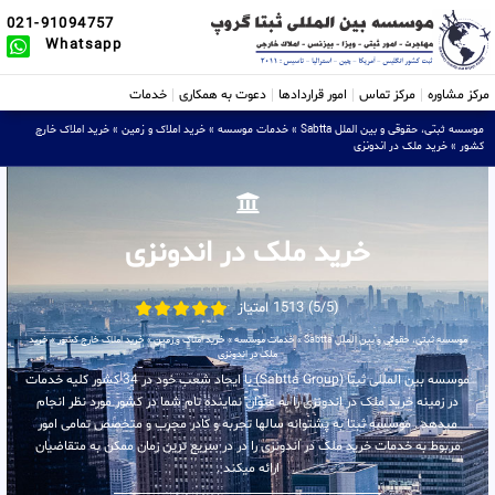
021-91094757
Whatsapp
مرکز مشاوره
مرکز تماس
امور قراردادها
دعوت به همکاری
خدمات
موسسه ثبتی، حقوقی و بین الملل Sabtta
»
خدمات موسسه
»
خرید املاک و زمین
»
خرید املاک خارج
کشور
»
خرید ملک در اندونزی
خرید ملک در اندونزی
(5/5) 1513 امتیاز
موسسه ثبتی، حقوقی و بین الملل Sabtta
»
خدمات موسسه
»
خرید املاک و زمین
»
خرید املاک خارج کشور
»
خرید
ملک در اندونزی
موسسه بین المللی ثبتا (Sabtta Group) با ایجاد شعب خود در 34 کشور کلیه خدمات
در زمینه خرید ملک در اندونزی را به عنوان نماینده تام شما در کشور مورد نظر انجام
میدهد . موسسه ثبتا به پشتوانه سالها تجربه و کادر مجرب و متخصص تمامی امور
مربوط به خدمات خرید ملک در اندونزی را در در سریع ترین زمان ممکن به متقاضیان
ارائه میکند .