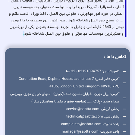
فعال خود در کشور های ایران ، ترکیه ، برزیل ، اذربایجان ، امارات ، عمان ،
آلمان ، استرالیا ، آمریکا ، بریتانیا و … توانست بعنوان یک موسسه بین
المللی در حوزه امور مهاجرتی ، حقوقی بین الملل ، اخذ ویزا ، اقامت دائم و
…. در سطح بین الملل شناخته شود . هم اکنون این مجموعه با دارا بودن
بیش از 2640 کارشناس و وکیل با تجربه توانسته بعنوان یکی از بزرگترین
و معتبرترین موسسات مهاجرتی و حقوق بین الملل شناخته شود
.
تماس با ما :
تلفن تماس: 02191094757 - 32 خط
آدرس دفتر لندن: 7 Coronation Road, Dephna House, Launchese
#105, London, United Kingdom, NW10 7PQ
آدرس: ایران-تهران - خیابان نلسون ماندلا(جردن) - انتهای خیابان مهری- روبروس
صدا و سیما - پلاک ...... (مراجعه حضوری فقط با هماهنگی قبلی)
بخش فروش: service@sabtta.com
بخش فنی: technical@sabtta.com
واحد نظارت: complaints@sabtta.com
واحد مدیریت: manager@sabtta.com