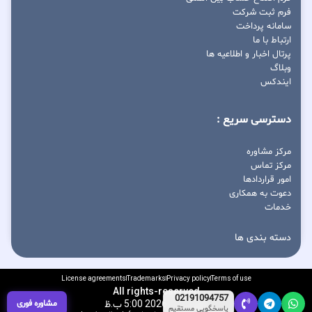
فرم ثبت شرکت
سامانه پرداخت
ارتباط با ما
پرتال اخبار و اطلاعیه ها
وبلاگ
ایندکس
دسترسی سریع :
مرکز مشاوره
مرکز تماس
امور قراردادها
دعوت به همکاری
خدمات
دسته بندی ها
License agreements
Trademarks
Privacy policy
Terms of use
All rights-reserved
02191094757
آگوست 7, 2026 5:00 ب.ظ
مشاوره فوری
پاسخگویی مستقیم