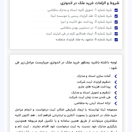
شروط و الزامات خرید ملک در اندونزی
شرط شماره 1: تحویل کلیه اسناد و مدارک متقاضی
شرط شماره 2: عقد قرارداد رسمی با موسسه ثبتا
شرط شماره 3: پرداخت حق الثبت و اجرا
شرط شماره 4: در دسترس بودن متقاضی
شرط شماره 5: ایجاد همکاری لازم در طی فرایند ثبت
شرط شماره 6: متعهد به مفاد قرارداد منعقده
توجه داشته باشید بمنظور خرید ملک در اندونزی میبایست مراحل زیر طی
شود :
آماده سازی اسناد و مدارک
تنظیم قرارداد ثبت شرکت
پرداخت هزینه های جاری
تنظیم و تحویل اسناد و مدارک
طی شدن مدت زمان ثبت شرکت
ارائه اسناد ثبتی به متقاضی
مجموعه ثبتا توانسته با ایجاد شرایطی امکان ثبت درخواست و انجام مراحل
خرید ملک در اندونزی را بصورت آنلاین و اینترنتی فراهم کند ، هم اکنون کلیه
متقاضیان میتوانند از طریق همین سامانه و با تکمیل فرم مربوطه همچنین
بارگزاری مدارک خود نسبت به ثبت درخواست خود اقدام نمایند ، ثبت نام و