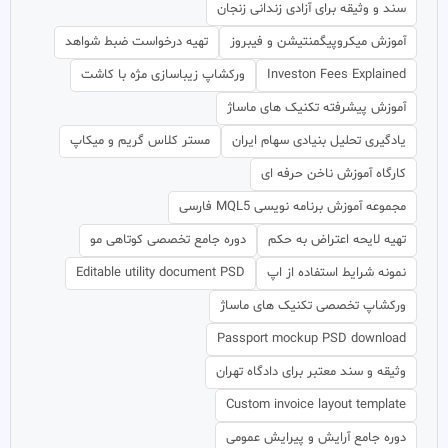
سند و وثیقه برای آزادی زندانی زنجان
آموزش میکروپیگمنتیشن و فیبروز
تهیه درخواست ضبط شواهد
Investon Fees Explained
ورکشاپ زیباسازی مژه با کاشت
آموزش پیشرفته تکنیک های ماساژ
یادگیری تحلیل بنیادی سهام ایران
مستر کلاس گریم و میکاپ
کارگاه آموزش ناخن حرفه ای
مجموعه آموزش برنامه نویسی MQL5 فارسی
تهیه لایحه اعتراض به حکم
دوره جامع تخصصی کوتاهی مو
نمونه شرایط استفاده از اپ
Editable utility document PSD
ورکشاپ تخصصی تکنیک های ماساژ
Passport mockup PSD download
وثیقه و سند معتبر برای دادگاه تهران
Custom invoice layout template
دوره جامع آرایش و پیرایش عمومی