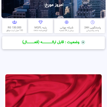
امروز مورخ:
پاسخگویی 24H
شبکه جهانی
رتبه MQFL
130.000 RG
واحد پشتیبانی
بیش از 34 شعبه
گواهینامه cess
130 هزار ثبت موفق
وضعیت : قابل ارائــــــــــــــــــــه (فعـــــــــــــــال)