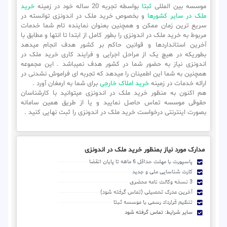
موسسه بین المللی
ثبتا
بواسطه تجربه 20 ساله خود در زمینه
خرید
ملک در سایر کشورها
و بخصوص خرید ملک در اندونزی توانسته در
سریع ترین زمان ممکن و همچنین بعنوان نماینده تام شما خدمات
مربوط به خرید ملک در اندونزی را بطور کامل از ابتدا تا انتها و مطابق با
آخرین استانداردها و قوانین حاکم بر کشور هدف انجام میدهد
بطوریکه در هیچ یک از مراحل اجرایی و فرایند کاری خرید ملک در
اندونزی نیاز به حضور شما در کشور هدف نمیباشد . این مجموعه
همچنین به شما این اطمینان را میدهد که تجربه ای فراموش نشدنی در
ارائه خدمات در زمینه
خرید املاک خارجی
برای شما به ارمغان آورد .
هم اکنون به منظور خرید ملک در اندونزی میتوانید با کارشناسان
حقوقی موسسه تماس حاصل نمایید و یا از طریق همین سامانه
بصورت اینترنتی درخواست خرید ملک در اندونزی را ثبت نهایی کنید .
مدارک مورد نیاز بمنظور خرید ملک در اندونزی
پاسپورت با مهلت حداقل 6 ماهه تا پایان انقضا
کارت شناسایی ملی و جدید
3 نسخه وکالت نامه محضری
آخرین مدرک تحصیلی (تماس گرفته شود)
تنظیم قرارداد رسمی با موسسه ثبتا
سایر شرایط: تماس گرفته شود