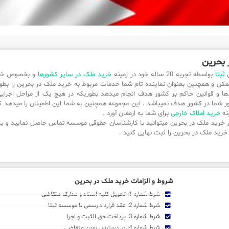
 بحرین
ی
ثبتا
بواسطه تجربه 20 ساله خود در زمینه
خرید ملک در سایر کشورها
و بخصوص خری
کن و همچنین بعنوان نماینده تام شما خدمات مربوط به خرید ملک در بحرین را بطور کا
دها و قوانین حاکم بر کشور هدف انجام میدهد بطوریکه در هیچ یک از مراحل اجرایی
ر شما در کشور هدف نمیباشد . این مجموعه همچنین به شما این اطمینان را میدهد ک
ینه
خرید املاک خارجی
برای شما به ارمغان آورد .
ر خرید ملک در بحرین میتوانید با کارشناسان حقوقی موسسه تماس حاصل نمایید و یا
خرید ملک در بحرین را ثبت نهایی کنید .
شروط و الزامات خرید ملک در بحرین
شرط شماره 1: تحویل کلیه اسناد و مدارک متقاضی
شرط شماره 2: عقد قرارداد رسمی با موسسه ثبتا
شرط شماره 3: پرداخت حق الثبت و اجرا
شرط شماره 4: در دسترس بودن متقاضی