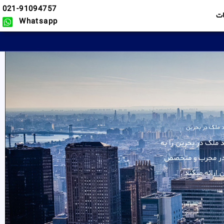
021-91094757
ت
Whatsapp
 ملک در بحرین
لیه خدمات در زمینه خرید ملک در بحرین را به
 کادر مجرب و متخصص
ارائه میکند .