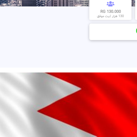
130.000 RG
130 هزار ثبت موفق