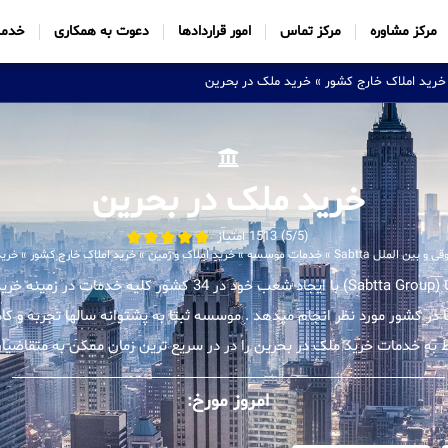
مرکز مشاوره
مرکز تماس
امور قراردادها
دعوت به همکاری
خدما
خرید املاک خارج کشور
»
خرید ملک در بحرین
خرید ملک در بحرین
(5/5) 1513 امتیاز
 بین الملل Sabtta
»
خدمات موسسه
»
خرید املاک و زمین
»
خرید املاک خارج کشور
»
خرید
موسسه بین المللی ثبتا (Sabtta Group) با ایجاد شعب خود در 34 کشور ک
ا در کشور مورد نظر انجام میدهد . موسسه ثبتا به پشتوانه سالها تجربه و
ط به خدمات خرید ملک در بحرین را در در سریع ترین زمان ممکن به متقاضیان 
امروز مورخ: