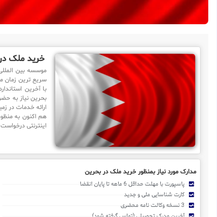
خرید ملک در
موسسه بین الملل
سریع ترین زمان مم
با آخرین استاندار
بحرین نیاز به حضو
ارائه خدمات در زم
هم اکنون به منظو
اینترنتی درخواست 
مدارک مورد نیاز بمنظور خرید ملک در بحرین
پاسپورت با مهلت حداقل 6 ماهه تا پایان انقضا
کارت شناسایی ملی و جدید
3 نسخه وکالت نامه محضری
آخرین مدرک تحصیلی (تماس گرفته شود)