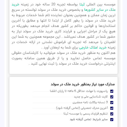
موسسه بین المللی
ثبتا
بواسطه تجربه 20 ساله خود در زمینه
خرید
ملک در سایر کشورها
و بخصوص خرید ملک در سوئد توانسته در سریع
ترین زمان ممکن و همچنین بعنوان نماینده تام شما خدمات مربوط به
خرید ملک در سوئد را بطور کامل از ابتدا تا انتها و مطابق با آخرین
استانداردها و قوانین حاکم بر کشور هدف انجام میدهد بطوریکه در
هیچ یک از مراحل اجرایی و فرایند کاری خرید ملک در سوئد نیاز به
حضور شما در کشور هدف نمیباشد . این مجموعه همچنین به شما این
اطمینان را میدهد که تجربه ای فراموش نشدنی در ارائه خدمات در
زمینه
خرید املاک خارجی
برای شما به ارمغان آورد .
هم اکنون به منظور خرید ملک در سوئد میتوانید با کارشناسان حقوقی
موسسه تماس حاصل نمایید و یا از طریق همین سامانه بصورت
اینترنتی درخواست خرید ملک در سوئد را ثبت نهایی کنید .
مدارک مورد نیاز بمنظور خرید ملک در سوئد
پاسپورت با مهلت حداقل 6 ماهه تا پایان انقضا
کارت شناسایی ملی و جدید
3 نسخه وکالت نامه محضری
آخرین مدرک تحصیلی (تماس گرفته شود)
تنظیم قرارداد رسمی با موسسه ثبتا
سایر شرایط: تماس گرفته شود