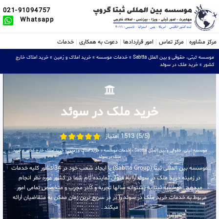
021-91094757
Whatsapp
مرکز مشاوره
مرکز تماس
امور قراردادها
دعوت به همکاری
خدمات
موسسه ثبتی، حقوقی و بین الملل Sabtta
»
خدمات موسسه
»
خرید املاک و زمین
»
خرید املاک خارج
کشور
»
خرید ملک در سوئد
خرید ملک در سوئد
(5/5) 1513 امتیاز
موسسه ثبتی، حقوقی و بین الملل Sabtta
»
خدمات موسسه
»
خرید املاک و زمین
»
خرید املاک خارج کشور
»
خرید
ملک در سوئد
موسسه بین المللی ثبتا (Sabtta Group) با ایجاد شعب خود در 34 کشور کلیه خدمات
در زمینه خرید ملک در سوئد را به عنوان نماینده تام شما در کشور مورد نظر انجام
میدهد . موسسه ثبتا به پشتوانه سالها تجربه و کادر مجرب و متخصص تمامی امور
مربوط به خدمات خرید ملک در سوئد را در در سریع ترین زمان ممکن به متقاضیان ارائه
میکند .