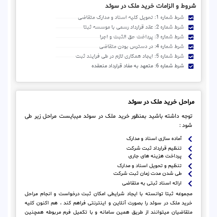
شروط و الزامات خرید ملک در سوئد
شرط شماره 1: تحویل کلیه اسناد و مدارک متقاضی
شرط شماره 2: عقد قرارداد رسمی با موسسه ثبتا
شرط شماره 3: پرداخت حق الثبت و اجرا
شرط شماره 4: در دسترس بودن متقاضی
شرط شماره 5: ایجاد همکاری لازم در طی فرایند ثبت
شرط شماره 6: متعهد به مفاد قرارداد منعقده
مراحل خرید ملک در سوئد
توجه داشته باشید بمنظور خرید ملک در سوئد میبایست مراحل زیر طی
شود :
آماده سازی اسناد و مدارک
تنظیم قرارداد ثبت شرکت
پرداخت هزینه های جاری
تنظیم و تحویل اسناد و مدارک
طی شدن مدت زمان ثبت شرکت
ارائه اسناد ثبتی به متقاضی
مجموعه ثبتا توانسته با ایجاد شرایطی امکان ثبت درخواست و انجام مراحل
خرید ملک در سوئد را بصورت آنلاین و اینترنتی فراهم کند ، هم اکنون کلیه
متقاضیان میتوانند از طریق همین سامانه و با تکمیل فرم مربوطه همچنین