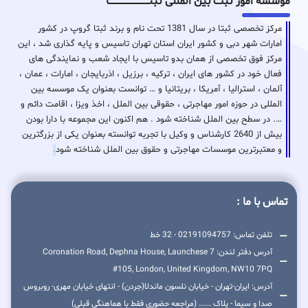
موسسه امور ثبت بین المللی ثبتـــــــــــــــــــــــــــــا
مرکز تخصصی ثبتا در سال 1381 تحت نام و برند ثبتا گروپ در کشور
امارات شهر دبی و کشور ایران استان تهران تاسیس و پایه گذاری شد ، این
مرکز فوق تخصصی از همان بدو تاسیس با ایجاد شعب و نمایندگی های
فعال خود در کشور های ایران ، ترکیه ، برزیل ، اذربایجان ، امارات ، عمان ،
آلمان ، استرالیا ، آمریکا ، بریتانیا و … توانست بعنوان یک موسسه بین
المللی در حوزه امور مهاجرتی ، حقوقی بین الملل ، اخذ ویزا ، اقامت دائم و
…. در سطح بین الملل شناخته شود . هم اکنون این مجموعه با دارا بودن
بیش از 2640 کارشناس و وکیل با تجربه توانسته بعنوان یکی از بزرگترین
و معتبرترین موسسات مهاجرتی و حقوق بین الملل شناخته شود
.
تماس با ما :
تلفن تماس: 02191094757 - 32 خط
آدرس دفتر لندن: 7 Coronation Road, Dephna House, Launchese
#105, London, United Kingdom, NW10 7PQ
آدرس: ایران-تهران - خیابان نلسون ماندلا(جردن) - انتهای خیابان مهری- روبروس
صدا و سیما - پلاک ...... (مراجعه حضوری فقط با هماهنگی قبلی)