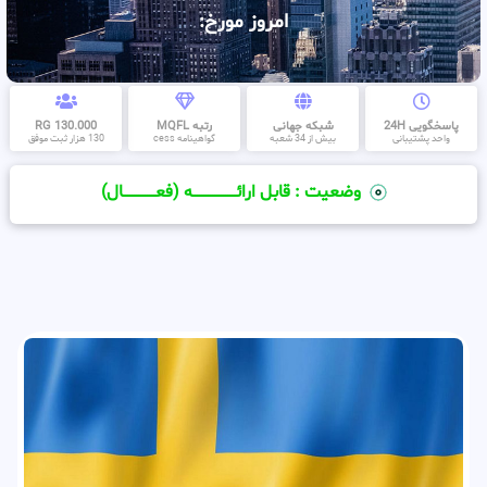
امروز مورخ:
پاسخگویی 24H
شبکه جهانی
رتبه MQFL
130.000 RG
واحد پشتیبانی
بیش از 34 شعبه
گواهینامه cess
130 هزار ثبت موفق
وضعیت : قابل ارائــــــــــــــــــــه (فعـــــــــــــــال)