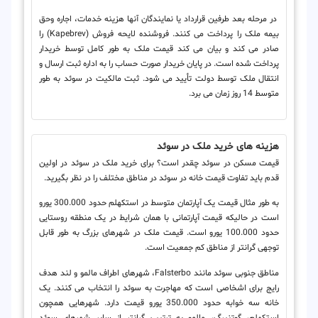
در مرحله بعد طرفین قرارداد یا نمایندگان آنها هزینه خدمات، اجاره وحق
بیمه ملک را پرداخت می کنند. فروشنده لایحه فروش (Kapebrev) را
صادر می کند و بیان می کند قیمت ملک به طور کامل توسط خریدار
پرداخت شده است. در پایان خریدار صورت حساب را به اداره ثبت ارسال و
انتقال ملک توسط دولت تأیید می شود. ثبت مالکیت در سوئد به طور
متوسط 14 روز زمان می برد.
هزینه های خرید ملک در سوئد
قیمت مسکن در سوئد چقدر است؟ برای خرید ملک در سوئد در اولین
قدم باید تفاوت قیمت خانه در سوئد در مناطق مختلف را در نظر بگیرید.
به طور مثال قیمت یک آپارتمان متوسط در استکهلم حدود 300.000 یورو
است در حالیکه قیمت آپارتمانی با همان شرایط در یک منطقه روستایی
حدود 100.000 یورو است. قیمت ملک در شهرهای بزرگ به طور قابل
توجهی گرانتر از مناطق کم جمعیت است.
مناطق جنوبی سوئد مانند Falsterbo، شهرهای اطراف مالمو و لند هدف
رایج برای اشخاصی است که مهاجرت به سوئد را انتخاب می کنند. یک
خانه سه خوابه حدود 350.000 یورو قیمت دارد. شهرهایی همچون
استکهلم، گوتنبرگ، مالمو به ترتیب گرانتر از سایر شهرهای سوئد