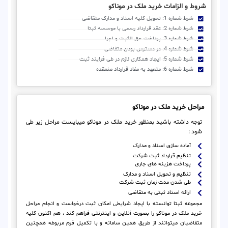
شروط و الزامات خرید ملک در موناکو
شرط شماره 1: تحویل کلیه اسناد و مدارک متقاضی
شرط شماره 2: عقد قرارداد رسمی با موسسه ثبتا
شرط شماره 3: پرداخت حق الثبت و اجرا
شرط شماره 4: در دسترس بودن متقاضی
شرط شماره 5: ایجاد همکاری لازم در طی فرایند ثبت
شرط شماره 6: متعهد به مفاد قرارداد منعقده
مراحل خرید ملک در موناکو
توجه داشته باشید بمنظور خرید ملک در موناکو میبایست مراحل زیر طی
شود :
آماده سازی اسناد و مدارک
تنظیم قرارداد ثبت شرکت
پرداخت هزینه های جاری
تنظیم و تحویل اسناد و مدارک
طی شدن مدت زمان ثبت شرکت
ارائه اسناد ثبتی به متقاضی
مجموعه ثبتا توانسته با ایجاد شرایطی امکان ثبت درخواست و انجام مراحل
خرید ملک در موناکو را بصورت آنلاین و اینترنتی فراهم کند ، هم اکنون کلیه
متقاضیان میتوانند از طریق همین سامانه و با تکمیل فرم مربوطه همچنین