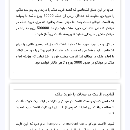
علاوه بر این مبلغ اشخاصی که قصد خرید ملک را دارند باید بتوانند ملکی
را خریداری نمایند که حداقل ارزش آن ملک 50000 یورو باشد تا بتواند
به اقامت موناکو دست یابد اما بهتر است بدانید که برای خرید ملک در
موناکو شخص متقاضی خرید ملک باید بتواند 500000 یورو به بالا در
موناکو ملکی را خریداری نماید تا پروسه اقامت وی آغاز شود .
در کل و در مورد خرید ملک باید گفت که هزینه بسیار بالایی را برای
اشخاص دارد و شخصی که قصد اخذ اقامت از این روش را دارد می تواند
با اجاره ملک در موناکو نیز اقامت موقت خود را اخذ نماید که هزینه اجاره
ملک در موناکو در حدود 3000 یورو و گاهی بالاتر خواهد بود.
قوانین اقامت در موناکو با خرید ملک
اشخاصی که درخواست اقامت در موناکو را دارند در ابتدا یک کارت اقامت
1 ساله دریافت می نمایند که پس از 1 سال این کارت اقامت باید تمدید
گردد.
کارت اقامت موناکو temporaire resident carte نام دارد که این کارت
اقامت هر ساله وتا 3 سال قابلیت تمدید را خواهد داشت که سپس در