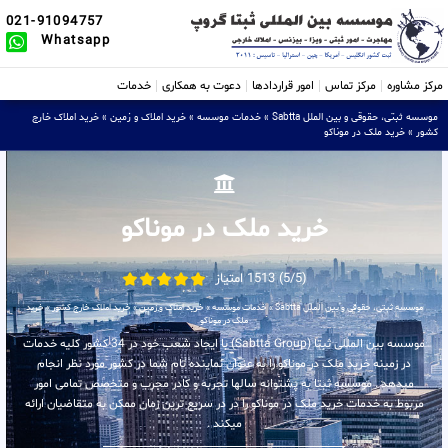
021-91094757
Whatsapp
مرکز مشاوره
مرکز تماس
امور قراردادها
دعوت به همکاری
خدمات
موسسه ثبتی، حقوقی و بین الملل Sabtta
»
خدمات موسسه
»
خرید املاک و زمین
»
خرید املاک خارج
کشور
»
خرید ملک در موناکو
خرید ملک در موناکو
(5/5) 1513 امتیاز
موسسه ثبتی، حقوقی و بین الملل Sabtta
»
خدمات موسسه
»
خرید املاک و زمین
»
خرید املاک خارج کشور
»
خرید
ملک در موناکو
موسسه بین المللی ثبتا (Sabtta Group) با ایجاد شعب خود در 34 کشور کلیه خدمات
در زمینه خرید ملک در موناکو را به عنوان نماینده تام شما در کشور مورد نظر انجام
میدهد . موسسه ثبتا به پشتوانه سالها تجربه و کادر مجرب و متخصص تمامی امور
مربوط به خدمات خرید ملک در موناکو را در در سریع ترین زمان ممکن به متقاضیان ارائه
میکند .