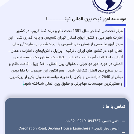
موسسه امور ثبت بین المللی ثبتـــــــــــــــــــــــــــــا
مرکز تخصصی ثبتا در سال 1381 تحت نام و برند ثبتا گروپ در کشور
امارات شهر دبی و کشور ایران استان تهران تاسیس و پایه گذاری شد ، این
مرکز فوق تخصصی از همان بدو تاسیس با ایجاد شعب و نمایندگی های
فعال خود در کشور های ایران ، ترکیه ، برزیل ، اذربایجان ، امارات ، عمان ،
آلمان ، استرالیا ، آمریکا ، بریتانیا و … توانست بعنوان یک موسسه بین
المللی در حوزه امور مهاجرتی ، حقوقی بین الملل ، اخذ ویزا ، اقامت دائم و
…. در سطح بین الملل شناخته شود . هم اکنون این مجموعه با دارا بودن
بیش از 2640 کارشناس و وکیل با تجربه توانسته بعنوان یکی از بزرگترین
و معتبرترین موسسات مهاجرتی و حقوق بین الملل شناخته شود
.
تماس با ما :
تلفن تماس: 02191094757 - 32 خط
آدرس دفتر لندن: 7 Coronation Road, Dephna House, Launchese