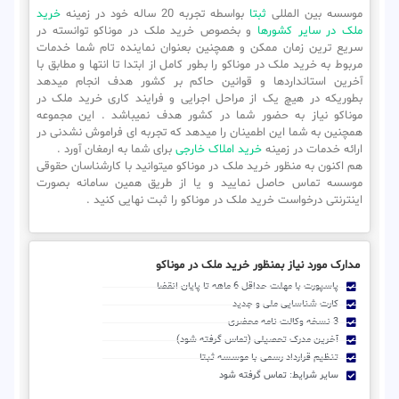
موسسه بین المللی
ثبتا
بواسطه تجربه 20 ساله خود در زمینه
خرید
ملک در سایر کشورها
و بخصوص خرید ملک در موناکو توانسته در
سریع ترین زمان ممکن و همچنین بعنوان نماینده تام شما خدمات
مربوط به خرید ملک در موناکو را بطور کامل از ابتدا تا انتها و مطابق با
آخرین استانداردها و قوانین حاکم بر کشور هدف انجام میدهد
بطوریکه در هیچ یک از مراحل اجرایی و فرایند کاری خرید ملک در
موناکو نیاز به حضور شما در کشور هدف نمیباشد . این مجموعه
همچنین به شما این اطمینان را میدهد که تجربه ای فراموش نشدنی در
ارائه خدمات در زمینه
خرید املاک خارجی
برای شما به ارمغان آورد .
هم اکنون به منظور خرید ملک در موناکو میتوانید با کارشناسان حقوقی
موسسه تماس حاصل نمایید و یا از طریق همین سامانه بصورت
اینترنتی درخواست خرید ملک در موناکو را ثبت نهایی کنید .
مدارک مورد نیاز بمنظور خرید ملک در موناکو
پاسپورت با مهلت حداقل 6 ماهه تا پایان انقضا
کارت شناسایی ملی و جدید
3 نسخه وکالت نامه محضری
آخرین مدرک تحصیلی (تماس گرفته شود)
تنظیم قرارداد رسمی با موسسه ثبتا
سایر شرایط: تماس گرفته شود