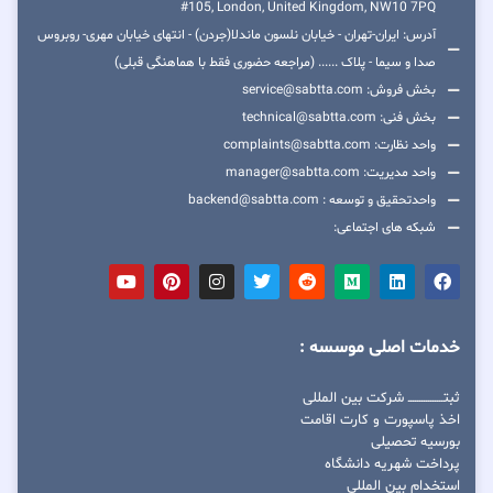
#105, London, United Kingdom, NW10 7PQ
آدرس: ایران-تهران - خیابان نلسون ماندلا(جردن) - انتهای خیابان مهری- روبروس
صدا و سیما - پلاک ...... (مراجعه حضوری فقط با هماهنگی قبلی)
بخش فروش: service@sabtta.com
بخش فنی: technical@sabtta.com
واحد نظارت: complaints@sabtta.com
واحد مدیریت: manager@sabtta.com
واحدتحقیق و توسعه : backend@sabtta.com
شبکه های اجتماعی:
خدمات اصلی موسسه :
ثبتــــــــــــــــ شرکت بین المللی
اخذ پاسپورت و کارت اقامت
بورسیه تحصیلی
پرداخت شهریه دانشگاه
استخدام بین المللی