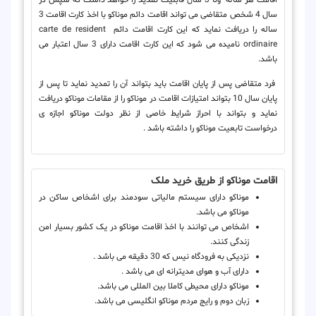
سال 4 شخص متقاضی می تواند اقامت دائم موناکو با اخذ کارت اقامت 3
ساله را دریافت نماید که این کارت اقامت دائم carte de resident
ordinaire نامیده می شود که این کارت اقامت دارای 3 سال اعتبار می
باشد.
فرد متقاضی پس از پایان اقامت باید بتواند آن را تمدید نماید تا پس از
پایان سال 10 بتواند امتیازات اقامت در موناکو را از مقامات موناکو دریافت
نماید و بتواند با احراز شرایط خاصی از نظر دولت موناکو اجازه ی
درخواست تابعیت موناکو را داشته باشد .
اقامت موناکو از طریق خرید ملک
موناکو دارای سیستم مالیاتی سودمند برای اشخاص ساکن در
موناکو می باشد.
اشخاص می توانند با اخذ اقامت موناکو در یک کشور بسیار امن
زندگی کنند.
نزدیکی به فرودگاه نیس که 30 دقیقه می باشد .
دارای آب و هوای مدیترانه ای می باشد .
موناکو دارای محیطی کاملا بین المللی می باشد.
زبان دوم و رایج مردم موناکو انگلیسی می باشد.