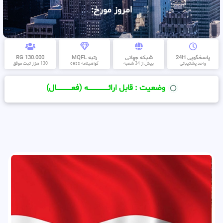
امروز مورخ:
پاسخگویی 24H
شبکه جهانی
رتبه MQFL
130.000 RG
واحد پشتیبانی
بیش از 34 شعبه
گواهینامه cess
130 هزار ثبت موفق
وضعیت : قابل ارائــــــــــــــــــــه (فعـــــــــــــــال)