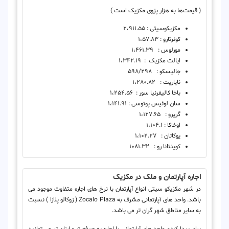
( قیمت‌ها به هزار پزوی مکزیک است )
مکزیکوسیتی : ٢،٩١١.۵۵
کوئرتارو : ١،۵٧.٨٣
مورلوس : ١،۴۶١.٣٩
ایالت مکزیک : ١،٣۴٢.١٩
جالیسکو : ۵٩٨/٢٩٨
نایاریت : ١،٢٨٠.٨٢
باخا کالیفرنیا سور : ١،٢۵۴.۵۶
سان لوئیس پوتوسی : ١،١۴١.٩١
گریرو : ١،١٢٧.۶۵
اوخاکا : ١،١٠۴.١
یوکاتان : ١،١٠٢.٢٧
کوینتانا رو : ١٠٨١.٣٢
اجاره آپارتمان و ملک در مکزیک
در شهر مکزیکو سیتی انواع آپارتمان با نرخ های اجاره متفاوت موجود می
باشد. واحد های آپارتمانی مشرف به Zocalo Plaza ( زوکالو پلازا ) نسبت
به سایر مناطق شهر گران تر می باشد.
برای پیدا کردن واحد های آپارتمانی با اجاره به صرفه تر و ارزان تر می توانید