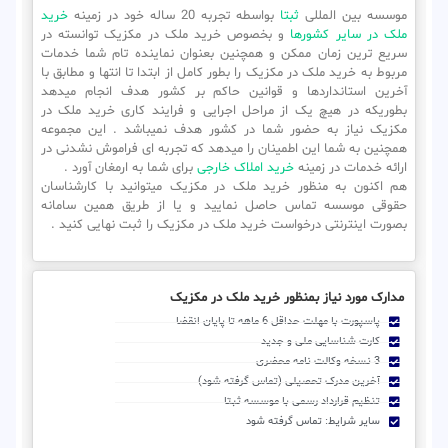
موسسه بین المللی
ثبتا
بواسطه تجربه 20 ساله خود در زمینه
خرید
ملک در سایر کشورها
و بخصوص خرید ملک در مکزیک توانسته در
سریع ترین زمان ممکن و همچنین بعنوان نماینده تام شما خدمات
مربوط به خرید ملک در مکزیک را بطور کامل از ابتدا تا انتها و مطابق با
آخرین استانداردها و قوانین حاکم بر کشور هدف انجام میدهد
بطوریکه در هیچ یک از مراحل اجرایی و فرایند کاری خرید ملک در
مکزیک نیاز به حضور شما در کشور هدف نمیباشد . این مجموعه
همچنین به شما این اطمینان را میدهد که تجربه ای فراموش نشدنی در
ارائه خدمات در زمینه
خرید املاک خارجی
برای شما به ارمغان آورد .
هم اکنون به منظور خرید ملک در مکزیک میتوانید با کارشناسان
حقوقی موسسه تماس حاصل نمایید و یا از طریق همین سامانه
بصورت اینترنتی درخواست خرید ملک در مکزیک را ثبت نهایی کنید .
مدارک مورد نیاز بمنظور خرید ملک در مکزیک
پاسپورت با مهلت حداقل 6 ماهه تا پایان انقضا
کارت شناسایی ملی و جدید
3 نسخه وکالت نامه محضری
آخرین مدرک تحصیلی (تماس گرفته شود)
تنظیم قرارداد رسمی با موسسه ثبتا
سایر شرایط: تماس گرفته شود