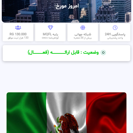
امروز مورخ:
پاسخگویی 24H
شبکه جهانی
رتبه MQFL
130.000 RG
واحد پشتیبانی
بیش از 34 شعبه
گواهینامه cess
130 هزار ثبت موفق
وضعیت : قابل ارائــــــــــــــــــــه (فعـــــــــــــــال)