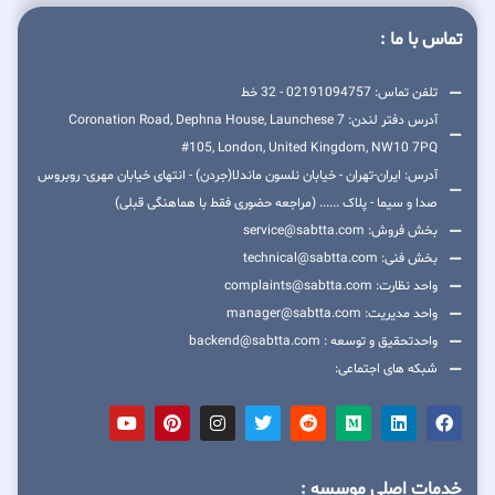
تماس با ما :
تلفن تماس: 02191094757 - 32 خط
آدرس دفتر لندن: 7 Coronation Road, Dephna House, Launchese
#105, London, United Kingdom, NW10 7PQ
آدرس: ایران-تهران - خیابان نلسون ماندلا(جردن) - انتهای خیابان مهری- روبروس
صدا و سیما - پلاک ...... (مراجعه حضوری فقط با هماهنگی قبلی)
بخش فروش: service@sabtta.com
بخش فنی: technical@sabtta.com
واحد نظارت: complaints@sabtta.com
واحد مدیریت: manager@sabtta.com
واحدتحقیق و توسعه : backend@sabtta.com
شبکه های اجتماعی:
خدمات اصلی موسسه :