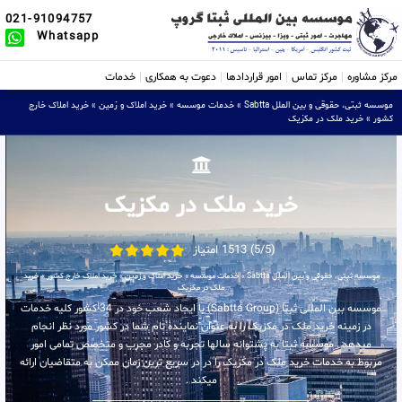
021-91094757
Whatsapp
مرکز مشاوره
مرکز تماس
امور قراردادها
دعوت به همکاری
خدمات
موسسه ثبتی، حقوقی و بین الملل Sabtta
»
خدمات موسسه
»
خرید املاک و زمین
»
خرید املاک خارج
کشور
»
خرید ملک در مکزیک
خرید ملک در مکزیک
(5/5) 1513 امتیاز
موسسه ثبتی، حقوقی و بین الملل Sabtta
»
خدمات موسسه
»
خرید املاک و زمین
»
خرید املاک خارج کشور
»
خرید
ملک در مکزیک
موسسه بین المللی ثبتا (Sabtta Group) با ایجاد شعب خود در 34 کشور کلیه خدمات
در زمینه خرید ملک در مکزیک را به عنوان نماینده تام شما در کشور مورد نظر انجام
میدهد . موسسه ثبتا به پشتوانه سالها تجربه و کادر مجرب و متخصص تمامی امور
مربوط به خدمات خرید ملک در مکزیک را در در سریع ترین زمان ممکن به متقاضیان ارائه
میکند .