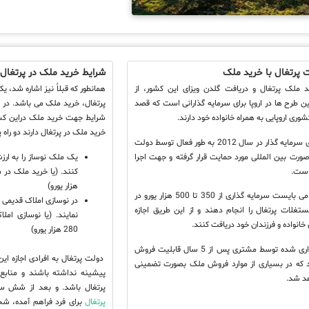
ت پرتغال با خرید ملک
شرایط خرید ملک در پرتغال
ید ملک پرتغال و دریافت گلدن ویزای این کشور، از
همانطور که قبلاً نیز اشاره شد، 
 طرح ها در اروپا برای سرمایه گذارانی است که قصد
پرتغال، خرید ملک می باشد. در 
وری اروپایی به همراه خانواده خود دارند.
شرایط جهت خرید ملک دراین کشو
خرید ملک در پرتغال دارند دو راه 
برنامه ویزای سرمایه گذار در سال 2012 به طور فعال توسط دولت
صورت بین المللی مورد حمایت قرار گرفته و جهت اجرا
 است.
هزار یورو)
متقاضیان می بایست سرمایه گذاری از 350 تا 500 هزار یورو در
تغلات پرتغال را انجام دهند و از این طریق اجازه
نمایند. (یا نوسازی ام
 خانواده و فرزندان خود دریافت کنند.
280 هزار یورو)
ملک خریداری شده توسط مشتری پس از 5 سال قابلیت فروش
دولت پرتغال به افرادی اجازه ا
رد که در بسیاری از موارد فروش ملک بصورت تضمینی
پیشینه نداشته باشند و منابع 
هد شد.
پرتغال باشد. و بعد از شش س
پرتغال
برای فرد فراهم آمده، 