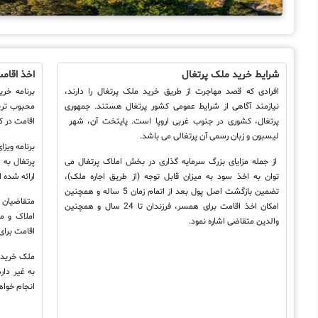
شرایط خرید ملک پرتغال
اخذ اقام
افرادی که قصد مهاجرت از طریق خرید ملک پرتغال را دارند،
برنامه خر
نیازمند آگاهی از شرایط عمومی کشور پرتغال هستند. جمهوری
محبوب ترین
پرتغال، کشوری در جنوب غربی اروپا است. پایتخت آن، شهر
اقامت در کش
لیسبون و زبان رسمی آن پرتغالی می باشد.
از جمله مزایای بزرگ سرمایه گذاری در بخش املاک پرتغال می
پرتغال به 
توان به اخذ سود به میزان قابل توجه (از طریق اجاره ملک)،
ارائه شده
تضمین بازگشت اصل پول بعد از اتمام زمان 5 ساله و همچنین
امکان اخذ اقامت برای همسر، فرزندان تا 24 سال و همچنین
املاک و مس
والدین متقاضی اشاره نمود.
اقامت برای
به غیر دا
انجام خوا