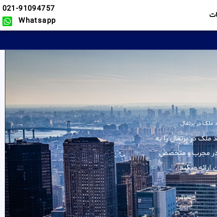
021-91094757
ت
Whatsapp
 ملک در پرتغال
لیه خدمات در زمینه خرید ملک در پرتغال را به
 کادر مجرب و متخصص
ارائه میکند .