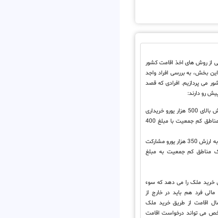
یکی از روش های اخذ اقامت کشور
این بخش، به بررسی افراد واجد
ر می پردازیم. افرادی که قصد
پیش رو دارند:
یک ملک نوساز را به ارزش بالای 500 هزار یورو خریداری
کنند. (یا خرید ملک در مناطق کم جمعیت با مبلغ 400
در نوسازی املاک قدیمی به ارزش 350 هزار یورو مشارکت
لاک مناطق کم جمعیت به مبلغ
ین خرید ملک را می دهد که سوء
مالی فرد هم باید در خارج از
ال اقامت از طریق خرید ملک
شخص می تواند درخواست اقامت