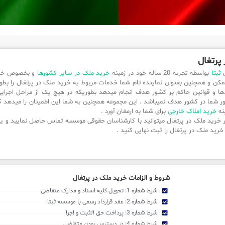
پرتغال
ی
ثبتا
بواسطه تجربه 20 ساله خود در زمینه
خرید ملک در سایر کشورها
و بخصوص خرید
کن و همچنین بعنوان نماینده تام شما خدمات مربوط به خرید ملک در پرتغال را بطور کا
دها و قوانین حاکم بر کشور هدف انجام میدهد بطوریکه در هیچ یک از مراحل اجرایی
ور شما در کشور هدف نمیباشد . این مجموعه همچنین به شما این اطمینان را میدهد 
ینه
خرید املاک خارجی
برای شما به ارمغان آورد .
 خرید ملک در پرتغال میتوانید با کارشناسان حقوقی موسسه تماس حاصل نمایید و یا
خرید ملک در پرتغال را ثبت نهایی کنید .
شروط و الزامات خرید ملک در پرتغال
شرط شماره 1: تحویل کلیه اسناد و مدارک متقاضی
شرط شماره 2: عقد قرارداد رسمی با موسسه ثبتا
شرط شماره 3: پرداخت حق الثبت و اجرا
شرط شماره 4: در دسترس بودن متقاضی