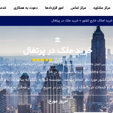
مرکز مشاوره
مرکز تماس
امور قراردادها
دعوت به همکاری
خدما
خرید املاک خارج کشور
»
خرید ملک در پرتغال
خرید ملک در پرتغال
(5/5) 1513 امتیاز
 بین الملل Sabtta
»
خدمات موسسه
»
خرید املاک و زمین
»
خرید املاک خارج کشور
»
خرید
موسسه بین المللی ثبتا (Sabtta Group) با ایجاد شعب خود در 34 کشور ک
ا در کشور مورد نظر انجام میدهد . موسسه ثبتا به پشتوانه سالها تجربه و
ط به خدمات خرید ملک در پرتغال را در در سریع ترین زمان ممکن به متقاضیان 
امروز مورخ: