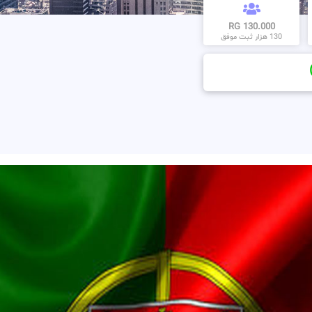
130.000 RG
130 هزار ثبت موفق