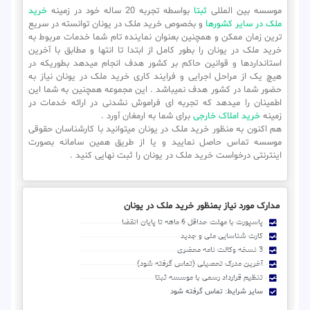
موسسه بین المللی
ثبتا
بواسطه تجربه 20 ساله خود در زمینه
خرید
ملک در سایر کشورها
و بخصوص خرید ملک در یونان توانسته در سریع
ترین زمان ممکن و همچنین بعنوان نماینده تام شما خدمات مربوط به
خرید ملک در یونان را بطور کامل از ابتدا تا انتها و مطابق با آخرین
استانداردها و قوانین حاکم بر کشور هدف انجام میدهد بطوریکه در
هیچ یک از مراحل اجرایی و فرایند کاری خرید ملک در یونان نیاز به
حضور شما در کشور هدف نمیباشد . این مجموعه همچنین به شما این
اطمینان را میدهد که تجربه ای فراموش نشدنی در ارائه خدمات در
زمینه
خرید املاک خارجی
برای شما به ارمغان آورد .
هم اکنون به منظور خرید ملک در یونان میتوانید با کارشناسان حقوقی
موسسه تماس حاصل نمایید و یا از طریق همین سامانه بصورت
اینترنتی درخواست خرید ملک در یونان را ثبت نهایی کنید .
مدارک مورد نیاز بمنظور خرید ملک در یونان
پاسپورت با مهلت حداقل 6 ماهه تا پایان انقضا
کارت شناسایی ملی و جدید
3 نسخه وکالت نامه محضری
آخرین مدرک تحصیلی (تماس گرفته شود)
تنظیم قرارداد رسمی با موسسه ثبتا
سایر شرایط: تماس گرفته شود