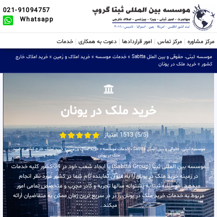
021-91094757
Whatsapp
مرکز مشاوره
مرکز تماس
امور قراردادها
دعوت به همکاری
خدمات
موسسه ثبتی، حقوقی و بین الملل Sabtta
»
خدمات موسسه
»
خرید املاک و زمین
»
خرید املاک خارج
کشور
»
خرید ملک در یونان
خرید ملک در یونان
(5/5) 1513 امتیاز
موسسه ثبتی، حقوقی و بین الملل Sabtta
»
خدمات موسسه
»
خرید املاک و زمین
»
خرید املاک خارج کشور
»
خرید
ملک در یونان
موسسه بین المللی ثبتا (Sabtta Group) با ایجاد شعب خود در 34 کشور کلیه خدمات
در زمینه خرید ملک در یونان را به عنوان نماینده تام شما در کشور مورد نظر انجام
میدهد . موسسه ثبتا به پشتوانه سالها تجربه و کادر مجرب و متخصص تمامی امور
مربوط به خدمات خرید ملک در یونان را در در سریع ترین زمان ممکن به متقاضیان ارائه
میکند .