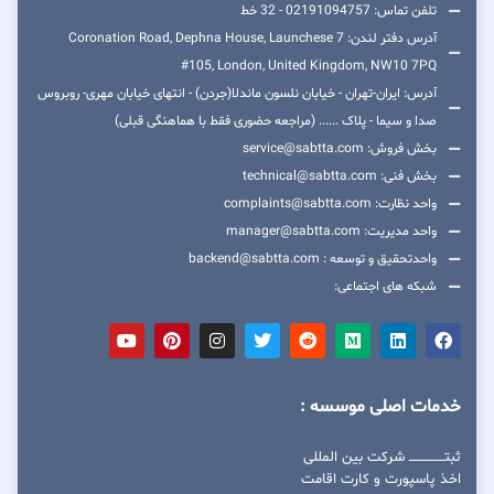
تلفن تماس: 02191094757 - 32 خط
آدرس دفتر لندن: 7 Coronation Road, Dephna House, Launchese
#105, London, United Kingdom, NW10 7PQ
آدرس: ایران-تهران - خیابان نلسون ماندلا(جردن) - انتهای خیابان مهری- روبروس
صدا و سیما - پلاک ...... (مراجعه حضوری فقط با هماهنگی قبلی)
بخش فروش: service@sabtta.com
بخش فنی: technical@sabtta.com
واحد نظارت: complaints@sabtta.com
واحد مدیریت: manager@sabtta.com
واحدتحقیق و توسعه : backend@sabtta.com
شبکه های اجتماعی:
خدمات اصلی موسسه :
ثبتــــــــــــــــ شرکت بین المللی
اخذ پاسپورت و کارت اقامت