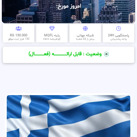
امروز مورخ:
پاسخگویی 24H
شبکه جهانی
رتبه MQFL
130.000 RG
واحد پشتیبانی
بیش از 34 شعبه
گواهینامه cess
130 هزار ثبت موفق
وضعیت : قابل ارائــــــــــــــــــــه (فعـــــــــــــــال)