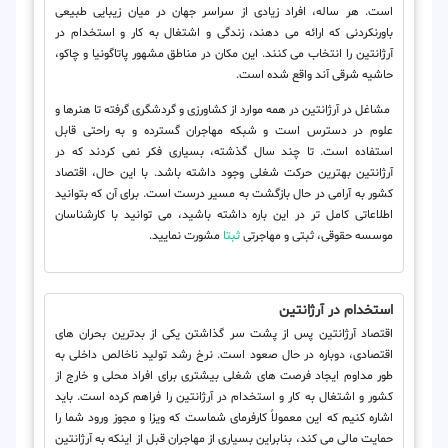
است. هر ساله، افراد زیادی از سراسر جهان در میان زیبایی طبیعی
باورنکردنی که ارائه می دهند، زندگی و اشتغال به کار و استخدام در
آرژانتین را انتخاب می کنند. این مکان در مناطق مشهور پاتاگونیا و چاکو،
حاشیه شرقی آند واقع شده است.
مشاغل در آرژانتین در همه موارد از کشاورزی و گردشگری گرفته تا هنرها و
علوم در دسترس است و شبکه مهاجران گسترده و به راحتی قابل
استفاده است. تا چند سال گذشته، بسیاری فکر نمی کردند که در
آرژانتین بهترین حرکت شغلی وجود داشته باشد. با این حال، اقتصاد
کشور به آرامی در حال بازگشت به مسیر درست است. برای آن که بتوانید
اطلاعاتی کامل تر در این باره داشته باشید، می توانید با کارشناسان
موسسه حقوقی، ثبتی و مهاجرتی
ثبتا
مشورت نمایید.
استخدام در آرژانتین
اقتصاد آرژانتین پس از پشت سر گذاشتن یکی از بدترین بحران های
اقتصادی، دوباره در حال صعود است. نرخ رشد تولید ناخالص داخلی به
طور مداوم ایجاد فرصت های شغلی بیشتری برای افراد محلی و خارج از
کشور و اشتغال به کار و استخدام در آرژانتین را فراهم کرده است. باید
اشاره کنیم که این معمولاً کارفرمای شماست که ویزا و مجوز ورود شما را
حمایت مالی می کند، بنابراین بسیاری از مهاجران قبل از اینکه به آرژانتین