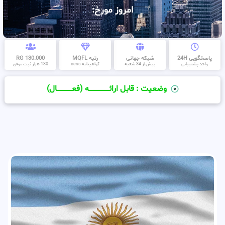
امروز مورخ:
پاسخگویی 24H
شبکه جهانی
رتبه MQFL
130.000 RG
واحد پشتیبانی
بیش از 34 شعبه
گواهینامه cess
130 هزار ثبت موفق
وضعیت : قابل ارائــــــــــــــــــــه (فعـــــــــــــــال)