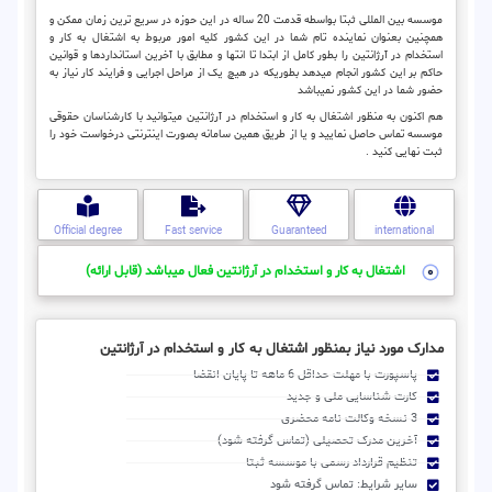
موسسه بین المللی ثبتا بواسطه قدمت 20 ساله در این حوزه در سریع ترین زمان ممکن و
همچنین بعنوان نماینده تام شما در این کشور کلیه امور مربوط به اشتغال به کار و
استخدام در آرژانتین را بطور کامل از ابتدا تا انتها و مطابق با آخرین استانداردها و قوانین
حاکم بر این کشور انجام میدهد بطوریکه در هیچ یک از مراحل اجرایی و فرایند کار نیاز به
حضور شما در این کشور نمیباشد
هم اکنون به منظور اشتغال به کار و استخدام در آرژانتین میتوانید با کارشناسان حقوقی
موسسه تماس حاصل نمایید و یا از طریق همین سامانه بصورت اینترنتی درخواست خود را
ثبت نهایی کنید .
Official degree
Fast service
Guaranteed
international
اشتغال به کار و استخدام در آرژانتین فعال میباشد (قابل ارائه)
مدارک مورد نیاز بمنظور اشتغال به کار و استخدام در آرژانتین
پاسپورت با مهلت حداقل 6 ماهه تا پایان انقضا
کارت شناسایی ملی و جدید
3 نسخه وکالت نامه محضری
آخرین مدرک تحصیلی (تماس گرفته شود)
تنظیم قرارداد رسمی با موسسه ثبتا
سایر شرایط: تماس گرفته شود