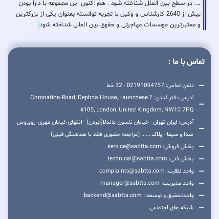
…. در سطح بین الملل شناخته شود . هم اکنون این مجموعه با دارا بودن
بیش از 2640 کارشناس و وکیل با تجربه توانسته بعنوان یکی از بزرگترین
و معتبرترین موسسات مهاجرتی و حقوق بین الملل شناخته شود
.
تماس با ما :
تلفن تماس: 02191094757 - 32 خط
آدرس دفتر لندن: 7 Coronation Road, Dephna House, Launchese
#105, London, United Kingdom, NW10 7PQ
آدرس: ایران-تهران - خیابان نلسون ماندلا(جردن) - انتهای خیابان مهری- روبروس
صدا و سیما - پلاک ...... (مراجعه حضوری فقط با هماهنگی قبلی)
بخش فروش: service@sabtta.com
بخش فنی: technical@sabtta.com
واحد نظارت: complaints@sabtta.com
واحد مدیریت: manager@sabtta.com
واحدتحقیق و توسعه : backend@sabtta.com
شبکه های اجتماعی: