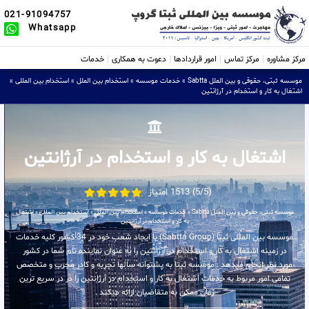
021-91094757
Whatsapp
مرکز مشاوره
مرکز تماس
امور قراردادها
دعوت به همکاری
خدمات
موسسه ثبتی، حقوقی و بین الملل Sabtta
»
خدمات موسسه
»
استخدام بین الملل
»
استخدام بین المللی
»
اشتغال به کار و استخدام در آرژانتین
اشتغال به کار و استخدام در آرژانتین
(5/5) 1513 امتیاز
موسسه ثبتی، حقوقی و بین الملل Sabtta
»
خدمات موسسه
»
استخدام بین الملل
»
استخدام بین المللی
»
اشتغال
به کار و استخدام در آرژانتین
موسسه بین المللی ثبتا (Sabtta Group) با ایجاد شعب خود در 34 کشور کلیه خدمات
در زمینه اشتغال به کار و استخدام در آرژانتین را به عنوان نماینده تام شما در کشور
مورد نظر انجام میدهد . موسسه ثبتا به پشتوانه سالها تجربه و کادر مجرب و متخصص
تمامی امور مربوط به خدمات اشتغال به کار و استخدام در آرژانتین را در در سریع ترین
زمان ممکن به متقاضیان ارائه میکند .