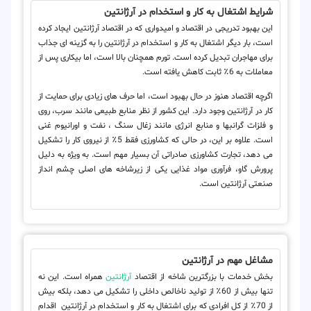
شرایط اشتغال به کار و استخدام در آرژانتین
این بهبود تدریجی در اقتصاد و امیدواری که در اقتصاد آرژانتین ایجاد کرده
است، بار دیگر اشتغال به کار و استخدام در آرژانتین را به گزینه ای جذاب
برای مهاجران تبدیل کرده است. تورم همچنان بالا است، اما بیکاری پس از
معاملات به 6٪ ثابت کاهش یافته است.
اگرچه اقتصاد هنوز در حال بهبود است، اما حرف های زیادی برای حمایت از
کار در آرژانتین وجود دارد. این کشور از نظر منابع طبیعی مانند سرب، روی
و فلزات گرانبها و منابع انرژی مانند زغال سنگ ، نفت و اورانیوم غنی
است. علاوه بر این، در حالی که کشاورزی فقط 5٪ از نیروی کار را تشکیل
می دهد، تجارت کشاورزی صادراتی آن بسیار مهم است. به ویژه به دلیل
پرورش گاو، فرآوری مواد غذایی یکی از زیرشاخه های اصلی چشم انداز
صنعتی آرژانتین است.
مشاغل مهم در آرژانتین
بخش خدمات با بزرگترین شاخه از اقتصاد
آرژانتین
همراه است. این نه
تنها بیش از 60٪ از تولید ناخالص داخلی را تشکیل می دهد، بلکه بیش
از 70٪ از کل افرادی که برای اشتغال به کار و استخدام در آرژانتین اقدام