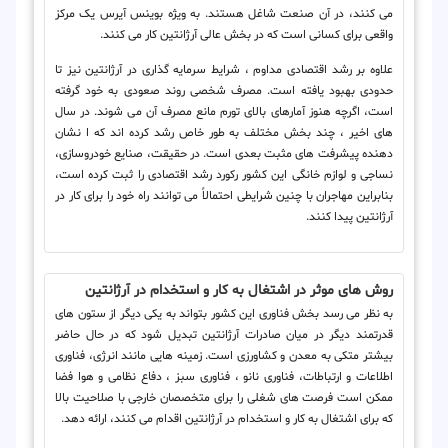
می کنند، در آن صنعت شاغل هستند. به ویژه بوینس آیرس یک مرکز
واقعی برای کسانی است که در بخش عالی آرژانتین کار می کنند.
علاوه بر رشد اقتصادی مداوم ، شرایط سرمایه گذاری در آرژانتین نیز تا
حدودی بهبود یافته است. مصرف شخصی روند صعودی به خود گرفته
است، اگرچه هنوز آمارهای بالای تورم مانع مصرف آن می شوند. در سال
های اخیر ، چند بخش مختلف به طور خاص رشد کرده اند که ا نشان
دهنده پیشرفت های مثبت بعدی است. در حقیقت، صنایع خودروسازی،
نساجی و لوازم خانگی این کشور رکورد رشد اقتصادی را ثبت کرده است،
بنابراین مهاجران با چنین شرایطی احتمالاً می توانند راه خود را برای کار در
آرژانتین پیدا کنند.
روش های موثر در اشتغال به کار و استخدام در آرژانتین
به نظر می رسد بخش فناوری این کشور بتواند به یکی دیگر از ستون های
قدرتمند دیگر در میان صادرات آرژانتین تبدیل شود که در حال حاضر
بیشتر متکی به معدن و کشاورزی است. زمینه هایی مانند انرژی، فناوری
اطلاعات و ارتباطات، فناوری نانو ، فناوری سبز ، دفاع نظامی و هوا فضا
ممکن است فرصت های شغلی را برای متخصصان خارجی با صلاحیت بالا
که برای اشتغال به کار و استخدام در آرژانتین اقدام می کنند، ارائه دهد.