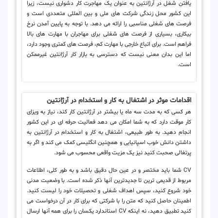
یافتن شغل در آرژانتین به عنوان یک مهاجرت کار دشواری نیست، زیرا
این کشور محل زندگی شرکت های ملی و بین المللی متعددی است و
فرصت های شغلی مناسبی را ارائه می دهد. با توجه به پایین آمدن نرخ
بیکاری، بسیاری از فرصت های شغلی برای مهاجران با مهارت های بالا
فراهم است. برای اتباع خارجی با مهارت کم، فرصت های کمتری وجود دارد،
اما این بدان معنی نیست که دسترسی به بازار کار آرژانتین غیرممکن
است.
اقدامات موثر در اشتغال به کار و استخدام در آرژانتین
هر کسی که به مدت سه ماه یا بیشتر در آرژانتین کار کند، نیاز به ویزای
کار موقت دارد که به شما امکان می دهد فعالیت حرفه ای در این کشور
انجام دهید. به طور طبیعی، اشتغال به کار و استخدام در آرژانتین به
داشتن دانش خوب اسپانیایی و همچنین انگلیسی کمک می کند و اگر به
پرتغالی صحبت کنید نیز یک مزیت واقعی محسوب می شود.
CV شما باید مختصر و در عین حال دقیق باشد و به طور کلی، اطلاعات
مربوط از قدیمی ترین تا جدیدترین آنها ذکر شده است. با وضعیت مدنی
خود شروع کنید، سپس اهداف شغلی و تحصیلات خود را لیست کنید.
اطمینان حاصل کنید که متن را با شرکتی که برای کار در آن درخواست می
کنید تطبیق دهید، نه اینکه CV استاندارد یکسان را برای همه آنها ارسال