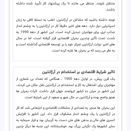
منتقل شوند، منتظر می مانند تا یک پیشنهاد کار تأیید شده داشته
باشند.
توجه داشته باشید که مشاغل در آرژانتین، اغلب به تسلط کافی به زبان
اسپانیایی نیاز دارد. دهه های اخیر دقیقاً کار در آرژانتین را به چشم انداز
جذاب تری برای مهاجران تبدیل کرده است. این کشور از دهه 1990 به
شدت تحت تأثیر چندین بحران اقتصادی قرار گرفته است، اما در سال
های اخیر دولت آرژانتین تمرکز خود را بر توسعه اقتصادی گذاشته است و
به نظر می رسد که بر بحران ها غلبه کرده است.
تاثیر شرایط اقتصادی بر استخدام در آرژانتین
یک قرن پیش، در اوایل دهه 1900 ، هنگامی که تعداد بی شماری از
مهاجران برای اشتغال به کار و استخدام در آرژانتین نقل مکان می کردند،
این کشور در میان ده کشور ثروتمند جهان قرار داشت. اثرات بحران ها
هنوز واضح بوده و آرژانتین در حال عبور و صعود از این شرایط است.
این بحران ها منجر به تعدادی از مشکلات اقتصادی و اجتماعی شد که کار
در آرژانتین را یک چشم انداز مشکوک قرار داد. این کشور با افزایش
کسری های مالی و بدهی های ملی دست به گریبان بود و فرار سرمایه به
سایر کشورها یک نگرانی بزرگ بود. خوشبختانه، این جنبه ها دیگر چنین