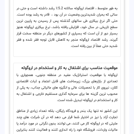
به طور متوسط ​​، اقتصاد اروگوئه سالانه 5.2٪ رشد داشته است و حتی در
سالی که بحران شدیدترین وضعیت در آن بود ، قادر به رشد بوده است.
حتی اگر نرخ بیکاری طی سالهای گذشته پس از رسیدن به پایین ترین
سطح تاریخی در سال خود، افزایش یافته باشد، نرخ بیکاری اروگوئه هنوز
بسیار دور از آن است که بسیاری از کشورهای دیگر در منطقه سخت قرار
گیرند. رشد اقتصاد اروگوئه منجر به کاهش قابل توجه فقر شده و فقر
شدید حتی عملاً از بین رفته است.
موقعیت مناسب برای اشتغال به کار و استخدام در اروگوئه
اروگوئه با موقعیت استراتژیک مفید در منطقه جنوبی، همجواری با
تعدادی از بازارهای بزرگ، زیرساخت های قابل اعتماد و ثبات اقتصادی
کلان، نیروی کار با تحصیلات عالی و انگیزه های مالیاتی جذاب، به یکی از
محبوب ترین گزینه ها برای سرمایه گذاری مستقیم خارجی و اشتغال به
کار و استخدام در اروگوئه تبدیل شده است.
این کشور نه تنها یک بندر و فرودگاه رایگان، بلکه تعداد زیادی از مناطق
تجارت آزاد را نیز در اختیار شما قرار می دهد که در آن شرکت های چند
ملیتی که در اروگوئه کار می کنند، می توانند بدون نگرانی در مورد درآمد یا
مالیات واردات، فروشگاه خود را راه اندازی کنند و فعالیت کنند بنابراین