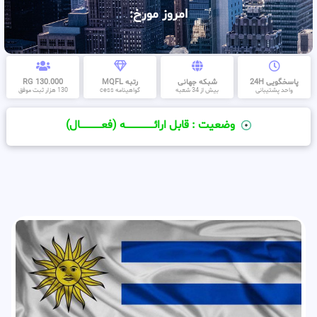
امروز مورخ:
پاسخگویی 24H
شبکه جهانی
رتبه MQFL
130.000 RG
واحد پشتیبانی
بیش از 34 شعبه
گواهینامه cess
130 هزار ثبت موفق
وضعیت : قابل ارائــــــــــــــــــــه (فعـــــــــــــــال)