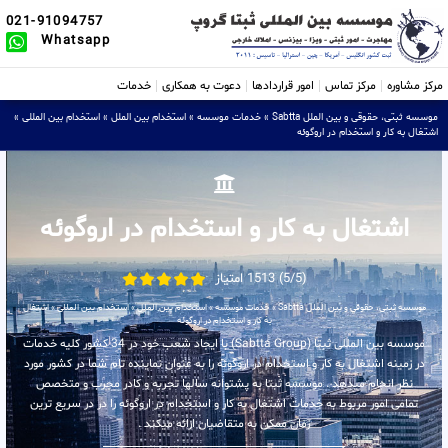
021-91094757
Whatsapp
مرکز مشاوره
مرکز تماس
امور قراردادها
دعوت به همکاری
خدمات
موسسه ثبتی، حقوقی و بین الملل Sabtta
»
خدمات موسسه
»
استخدام بین الملل
»
استخدام بین المللی
»
اشتغال به کار و استخدام در اروگوئه
اشتغال به کار و استخدام در اروگوئه
(5/5) 1513 امتیاز
موسسه ثبتی، حقوقی و بین الملل Sabtta
»
خدمات موسسه
»
استخدام بین الملل
»
استخدام بین المللی
»
اشتغال
به کار و استخدام در اروگوئه
موسسه بین المللی ثبتا (Sabtta Group) با ایجاد شعب خود در 34 کشور کلیه خدمات
در زمینه اشتغال به کار و استخدام در اروگوئه را به عنوان نماینده تام شما در کشور مورد
نظر انجام میدهد . موسسه ثبتا به پشتوانه سالها تجربه و کادر مجرب و متخصص
تمامی امور مربوط به خدمات اشتغال به کار و استخدام در اروگوئه را در در سریع ترین
زمان ممکن به متقاضیان ارائه میکند .