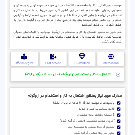
موسسه بین المللی ثبتا بواسطه قدمت 20 ساله در این حوزه در سریع ترین زمان ممکن و
همچنین بعنوان نماینده تام شما در این کشور کلیه امور مربوط به اشتغال به کار و
استخدام در اروگوئه را بطور کامل از ابتدا تا انتها و مطابق با آخرین استانداردها و قوانین
حاکم بر این کشور انجام میدهد بطوریکه در هیچ یک از مراحل اجرایی و فرایند کار نیاز به
حضور شما در این کشور نمیباشد
هم اکنون به منظور اشتغال به کار و استخدام در اروگوئه میتوانید با کارشناسان حقوقی
موسسه تماس حاصل نمایید و یا از طریق همین سامانه بصورت اینترنتی درخواست خود را
ثبت نهایی کنید .
Official degree
Fast service
Guaranteed
international
اشتغال به کار و استخدام در اروگوئه فعال میباشد (قابل ارائه)
مدارک مورد نیاز بمنظور اشتغال به کار و استخدام در اروگوئه
پاسپورت با مهلت حداقل 6 ماهه تا پایان انقضا
کارت شناسایی ملی و جدید
3 نسخه وکالت نامه محضری
آخرین مدرک تحصیلی (تماس گرفته شود)
تنظیم قرارداد رسمی با موسسه ثبتا
سایر شرایط: تماس گرفته شود