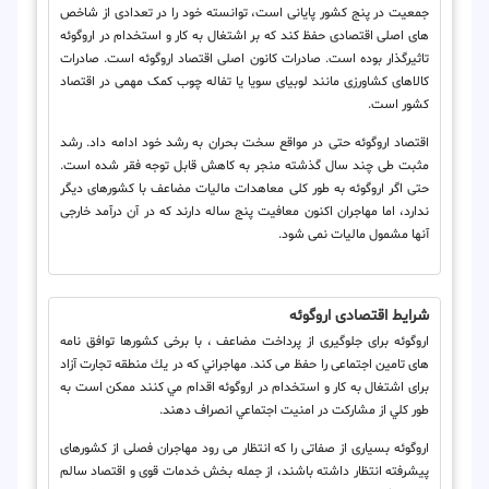
جمعیت در پنج کشور پایانی است، توانسته خود را در تعدادی از شاخص
های اصلی اقتصادی حفظ کند که بر اشتغال به کار و استخدام در اروگوئه
تاثیرگذار بوده است. صادرات کانون اصلی اقتصاد اروگوئه است. صادرات
کالاهای کشاورزی مانند لوبیای سویا یا تفاله چوب کمک مهمی در اقتصاد
کشور است.
اقتصاد اروگوئه حتی در مواقع سخت بحران به رشد خود ادامه داد. رشد
مثبت طی چند سال گذشته منجر به کاهش قابل توجه فقر شده است.
حتی اگر اروگوئه به طور کلی معاهدات مالیات مضاعف با کشورهای دیگر
ندارد، اما مهاجران اکنون معافیت پنج ساله دارند که در آن درآمد خارجی
آنها مشمول مالیات نمی شود.
شرایط اقتصادی اروگوئه
اروگوئه برای جلوگیری از پرداخت مضاعف ، با برخی کشورها توافق نامه
های تامین اجتماعی را حفظ می کند. مهاجراني كه در يك منطقه تجارت آزاد
برای اشتغال به کار و استخدام در اروگوئه اقدام مي كنند ممكن است به
طور كلي از مشاركت در امنيت اجتماعي انصراف دهند.
اروگوئه بسیاری از صفاتی را که انتظار می رود مهاجران فصلی از کشورهای
پیشرفته انتظار داشته باشند، از جمله بخش خدمات قوی و اقتصاد سالم