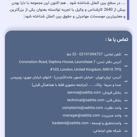
…. در سطح بین الملل شناخته شود . هم اکنون این مجموعه با دارا بودن
بیش از 2640 کارشناس و وکیل با تجربه توانسته بعنوان یکی از بزرگترین
و معتبرترین موسسات مهاجرتی و حقوق بین الملل شناخته شود
.
تماس با ما :
تلفن تماس: 02191094757 - 32 خط
آدرس دفتر لندن: 7 Coronation Road, Dephna House, Launchese
#105, London, United Kingdom, NW10 7PQ
آدرس: ایران-تهران - خیابان نلسون ماندلا(جردن) - انتهای خیابان مهری- روبروس
صدا و سیما - پلاک ...... (مراجعه حضوری فقط با هماهنگی قبلی)
بخش فروش: service@sabtta.com
بخش فنی: technical@sabtta.com
واحد نظارت: complaints@sabtta.com
واحد مدیریت: manager@sabtta.com
واحدتحقیق و توسعه : backend@sabtta.com
شبکه های اجتماعی: