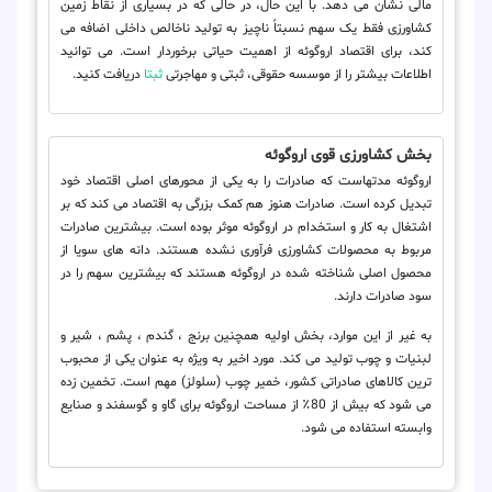
مالی نشان می دهد. با این حال، در حالی که در بسیاری از نقاط زمین
کشاورزی فقط یک سهم نسبتاً ناچیز به تولید ناخالص داخلی اضافه می
کند، برای اقتصاد اروگوئه از اهمیت حیاتی برخوردار است. می توانید
اطلاعات بیشتر را از موسسه حقوقی، ثبتی و مهاجرتی
ثبتا
دریافت کنید.
بخش کشاورزی قوی اروگوئه
اروگوئه مدتهاست که صادرات را به یکی از محورهای اصلی اقتصاد خود
تبدیل کرده است. صادرات هنوز هم کمک بزرگی به اقتصاد می کند که بر
اشتغال به کار و استخدام در اروگوئه موثر بوده است. بیشترین صادرات
مربوط به محصولات کشاورزی فرآوری نشده هستند. دانه های سویا از
محصول اصلی شناخته شده در اروگوئه هستند که بیشترین سهم را در
سود صادرات دارند.
به غیر از این موارد، بخش اولیه همچنین برنج ، گندم ، پشم ، شیر و
لبنیات و چوب تولید می کند. مورد اخیر به ویژه به عنوان یکی از محبوب
ترین کالاهای صادراتی کشور، خمیر چوب (سلولز) مهم است. تخمین زده
می شود که بیش از 80٪ از مساحت اروگوئه برای گاو و گوسفند و صنایع
وابسته استفاده می شود.