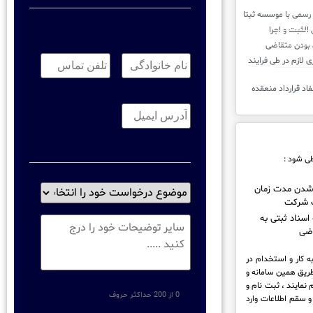
نام
تلفن
خانوادگی:
*
تماس:
*
د همکاری لازم در طی فرایند
ایمیل
*
طی شود :
موضوع
شدن مدت زمان
 شرکت
درخواست
خود
 اسناد ثبتی به
توضیحات
را
ضی
انتخاب
نماید
*
ه کار و استخدام در
 طریق همین سامانه و
نمایند ، ثبت نام و
0 از 200 حداکثر حروف
 سقم اطلاعات وارد