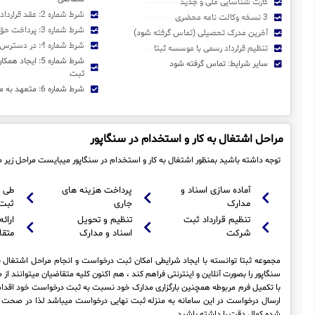
کارت شناسایی ملی و جدید
شرط شماره 2: عقد قرارداد رسمی با موسسه ثبتا
3 نسخه وکالت نامه محضری
شرط شماره 3: پرداخت حق الثبت و اجرا
آخرین مدرک تحصیلی (تماس گرفته شود)
شرط شماره 4: در دسترس بودن متقاضی
تنظیم قرارداد رسمی با موسسه ثبتا
شرط شماره 5: ایجا
سایر شرایط: تماس گرفته شود
ثبت
شرط شماره 6: متعهد به مفاد قرارداد منعقده
مراحل اشتغال به کار و استخدام در سنگاپور
توجه داشته باشید بمنظور اشتغال به کار و استخدام در سنگاپور میبایست مراحل زیر 
آماده سازی اسناد و
پرداخت هزینه های
طی 
مدارک
جاری
ثبت
تنظیم قرارداد ثبت
تنظیم و تحویل
ارائه
شرکت
اسناد و مدارک
متقا
مجموعه ثبتا توانسته با ایجاد شرایطی امکان ثبت درخواست و انجام مراحل اشتغال ب
سنگاپور را بصورت آنلاین و اینترنتی فراهم کند ، هم اکنون کلیه متقاضیان میتوانند از
با تکمیل فرم مربوطه همچنین بارگزاری مدارک خود نسبت به ثبت درخواست خود اقدام 
ارسال درخواست در این سامانه به منزله ثبت نهایی درخواست میباشد لذا در صحت و
شده کمال دقت را داشته باشید .