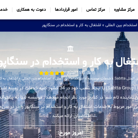
مرکز مشاوره
مرکز تماس
امور قراردادها
دعوت به همکاری
خدما
استخدام بین المللی
»
اشتغال به کار و استخدام در سنگاپور
تغال به کار و استخدام در سنگاپو
(5/5) 1513 امتیاز
ل Sabtta
»
خدمات موسسه
»
استخدام بین الملل
»
استخدام بین المللی
»
اشتغال به کا
موسسه بین المللی ثبتا (Sabtta Group) با ایجاد شعب خود در 34 کشور 
ان نماینده تام شما در کشور مورد نظر انجام میدهد . موسسه ثبتا به پشتوانه 
مور مربوط به خدمات اشتغال به کار و استخدام در سنگاپور را در در سریع
متقاضیان ارائه میکند .
امروز مورخ: