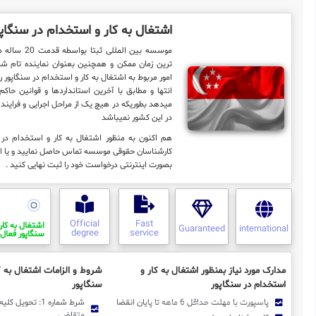
اشتغال به کار و استخدام در سنگاپ
موسسه بین المللی 
ترین زمان ممکن و همچنین بعنوان نماینده تام شم
امور مربوط به اشتغال به کار و استخدام در سنگاپور را ب
انتها و مطابق با آخرین استانداردها و قوانین حاکم
میدهد بطوریکه در هیچ یک از مراحل اجرایی و فرایند ک
در این کشور نمیباشد
هم اکنون به منظور اشتغال به کار و استخدام در س
کارشناسان حقوقی موسسه تماس حاصل نمایید و یا ا
بصورت اینترنتی درخواست خود را ثبت نهایی کنید .
Official
Fast
اشتغال به کار
Guaranteed
international
degree
service
سنگاپور فعال 
مدارک مورد نیاز بمنظور اشتغال به کار و
شروط و الزامات اشتغال به ک
استخدام در سنگاپور
سنگاپور
پاسپورت با مهلت حداقل 6 ماهه تا پایان انقضا
شرط شماره 1: تحوی
متقاضی