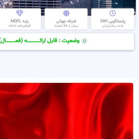
پاسخگویی 24H
شبکه جهانی
رتبه MQFL
واحد پشتیبانی
بیش از 34 شعبه
گواهینامه cess
وضعیت : قابل ارائــــــــــــــــــــه (فعـــــــــــــــال)