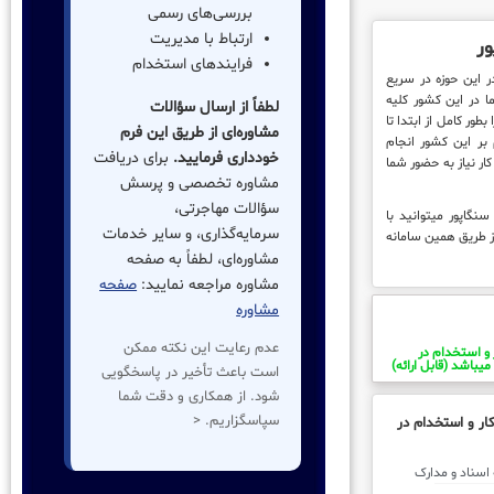
بررسی‌های رسمی
ارتباط با مدیریت
ور
فرایندهای استخدام
ثبتا بواسطه قدمت 20 ساله در این حوزه در سریع
ا در این کشور کلیه
لطفاً از ارسال سؤالات
طور کامل از ابتدا تا
مشاوره‌ای از طریق این فرم
 بر این کشور انجام
خودداری فرمایید.
برای دریافت
ار نیاز به حضور شما
مشاوره تخصصی و پرسش
سؤالات مهاجرتی،
نگاپور میتوانید با
سرمایه‌گذاری، و سایر خدمات
ز طریق همین سامانه
مشاوره‌ای، لطفاً به صفحه
مشاوره مراجعه نمایید:
صفحه
مشاوره
عدم رعایت این نکته ممکن
 و استخدام در
میباشد (قابل ارائه)
است باعث تأخیر در پاسخگویی
شود. از همکاری و دقت شما
سپاسگزاریم. <
ار و استخدام در
ل کلیه اسناد و مدارک